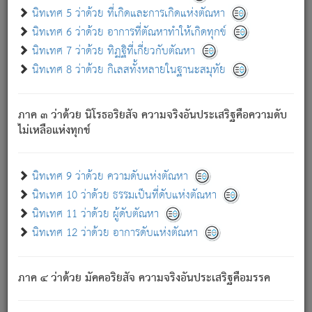
ด้วย.
นิทเทศ 5 ว่าด้วย ที่เกิดและการเกิดแห่งตัณหา
ความดับเพราะความสำรอกไม่เหลือ (แห่งภพทั้งหลาย)
นิทเทศ 6 ว่าด้วย อาการที่ตัณหาทำให้เกิดทุกข์
เพราะความสิ้นไปแห่งตัณหาโดยประการทั้งปวง นั้นคือ
นิทเทศ 7 ว่าด้วย ทิฏฐิที่เกี่ยวกับตัณหา
นิพพาน.
นิทเทศ 8 ว่าด้วย กิเลสทั้งหลายในฐานะสมุทัย
ภพใหม่ย่อมไม่มีแก่ภิกษุนั้น ผู้ดับเย็นสนิทแล้ว เพราะไม่มี
ความยึดมั่น
ภาค ๓ ว่าด้วย นิโรธอริยสัจ ความจริงอันประเสริฐคือความดับ
ภิกษุนั้น เป็นผู้ครอบงำมารได้แล้ว ชนะสงครามแล้ว ก้าวล่วง
ไม่เหลือแห่งทุกข์
ภพทั้งหลายทั้งปวงได้แล้ว เป็นผู้คงที่ (คือไม่เปลี่ยนแปลงอีกต่อ
ไป). ดังนี้แล
- อุ.ขุ.
๒๕/๑๒๑/๘๔
.
นิทเทศ 9 ว่าด้วย ความดับแห่งตัณหา
(ข้อความนี้ เป็นพระพุทธอุทานที่ทรงเปล่งออก ที่โคนต้นโพธิ์
นิทเทศ 10 ว่าด้วย ธรรมเป็นที่ดับแห่งตัณหา
เป็นที่ตรัสรู้ เมื่อตรัสรู้แล้วได้ 7 วัน)
นิทเทศ 11 ว่าด้วย ผู้ดับตัณหา
นิทเทศ 12 ว่าด้วย อาการดับแห่งตัณหา
เชื่อมโยงพระไตรปิฏก :
ภาค ๔ ว่าด้วย มัคคอริยสัจ ความจริงอันประเสริฐคือมรรค