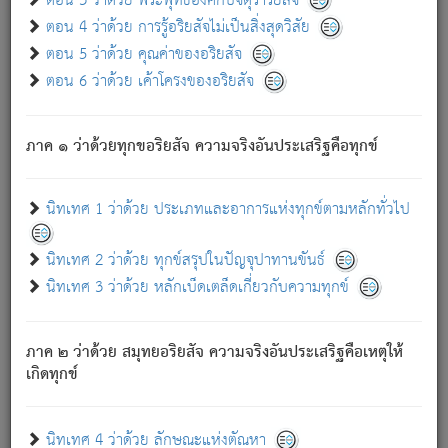
ตอน 3 ว่าด้วย พระพุทธองค์กับจตุราริยสัจ
ภพ.
ตอน 4 ว่าด้วย การรู้อริยสัจไม่เป็นสิ่งสุดวิสัย
สมณะหรือพราหมณ์เหล่าใด กล่าวความหลุดพ้นจากภพว่า
ตอน 5 ว่าด้วย คุณค่าของอริยสัจ
มีได้เพราะภพ เรากล่าวว่า สมณะหรือพราหมณ์ทั้งปวงนั้น
ตอน 6 ว่าด้วย เค้าโครงของอริยสัจ
มิใช่ผู้หลดพ้นจากภพ.
ถึงแม้สมณะหรือพราหมณ์เหล่าใด กล่าวความออกไปได้จาก
ภพ ว่ามีได้เพราะวิภพ
: เรากล่าวว่า สมณะหรือพราหมณ์ทั้ง
[2]
ภาค ๑ ว่าด้วยทุกขอริยสัจ ความจริงอันประเสริฐคือทุกข์
ปวงนั้น ก็ยังสลัดภพออกไปไม่ได้.
ก็ทุกข์นี้มีขึ้น เพราะอาศัยซึ่งอุปธิทั้งปวง.
นิทเทศ 1 ว่าด้วย ประเภทและอาการแห่งทุกข์ตามหลักทั่วไป
เพราะความสิ้นไปแห่งอุปาทานทั้งปวง ความเกิดขึ้นแห่ง
ทุกข์จึงไม่มี.
นิทเทศ 2 ว่าด้วย ทุกข์สรุปในปัญจุปาทานขันธ์
ท่านจงดูโลกนี้เถิด (จะเห็นว่า) สัตว์ทั้งหลายอันอวิชาหนา
นิทเทศ 3 ว่าด้วย หลักเบ็ดเตล็ดเกี่ยวกับความทุกข์
แน่นบังหนาแล้ว; และว่า สัตว์ผู้ยินดีในภพอันเป็นแล้วนั้น ย่อม
ไม่เป็นผู้หลุดพ้นไปจากภพได้. ก็ภพทั้งหลายเหล่าหนึ่งเหล่าใด
อันเป็นไปในที่หรือเวลาทั้งปวง
เพื่อความมีแห่งประโยชน์โดย
[3]
ภาค ๒ ว่าด้วย สมุทยอริยสัจ ความจริงอันประเสริฐคือเหตุให้
ประการทั้งปวง; ภพทั้งหลายทั้งหมดนั้น ไม่เที่ยง เป็นทุกข์ มี
เกิดทุกข์
ความแปรปรวนเป็นธรรมดา.
เมื่อบุคคลเห็นอยู่ซึ่งข้อนั้น ด้วยปัญญาอันชอบตามที่เป็นจริง
อย่างนี้อยู่; เขาย่อมละภวตัณหาได้ และไม่เพลิดเพลินวิภวตัณหา
นิทเทศ 4 ว่าด้วย ลักษณะแห่งตัณหา