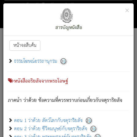
ตอน 1 ว่าด้วย สัตว์โลกกับจตุราริยสัจ
×
ถัดไป
ค้นหา
สารบัญ
สารบัญหนังสือ
[
Font :
15 ]
|
|
หน้าจอสืบค้น
ตรัสรู้แล้ว ทรงรำพึงถึงหมู่สัตว์
|
ธรรมโฆษณ์อรรถานุกรม
สัตว์โลกนี้ เกิดความเดือดร้อนแล้ว มีผัสสะบังหน้า
ย่อม
[1]
กล่าวซึ่งโรค (ความเสียดแทง) นั้นโดยความเป็นตัวเป็นตน
เขาสำคัญสิ่งใด โดยความเป็นประการใด แต่สิ่งนั้นย่อมเป็น
หนังสืออริยสัจจากพระโอษฐ์
(ตามที่เป็นจริง) โดยประการอื่นจากที่เขาสำคัญนั้น
สัตว์โลกติดข้องอยู่ในภพ ถูกภพบังหน้าแล้ว มีภพโดยความ
ภาคนำ ว่าด้วย ข้อความที่ควรทราบก่อนเกี่ยวกับจตุราริยสัจ
เป็นอย่างอื่น (จากที่มันเป็นอยู่จริง) จึงได้เพลิดเพลินยิ่งนักในภพ
นั้น
เขาเพลิดเพลินยิ่งนักในสิ่งใด สิ่งนั้นเป็นภัย (ที่เขาไม่รู้จัก)
:
ตอน 1 ว่าด้วย สัตว์โลกกับจตุราริยสัจ
เขากลัวต่อสิ่งใดสิ่งนั้นเป็นทุกข์
ตอน 2 ว่าด้วย ชีวิตมนุษย์กับจตุราริยสัจ
พรหมจรรย์นี้ อันบุคคลย่อมประพฤติ ก็เพื่อการละขาดซึ่ง