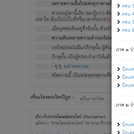
เพราะความสิ้นไปแห่งอุปาทานทั้งปวง ความเกิ
ตอน 3 
ท่านจงดูโลกนี้เถิด (จะเห็นว่า) สัตว์ทั้งหลาย
ตอน 4 
เหล่าใด อันเป็นไปในที่หรือเวลาทั้งปวง
เพื่อความมีแ
[3]
ตอน 5 
เมื่อบุคคลเห็นอยู่ซึ่งข้อนั้น ด้วยปัญญาอันช
ตอน 6 
ความดับเพราะความสำรอกไม่เหลือ (แห่งภพท
ภพใหม่ย่อมไม่มีแก่ภิกษุนั้น ผู้ดับเย็นสนิทแล้
ภาค ๑ ว่
ภิกษุนั้น เป็นผู้ครอบงำมารได้แล้ว ชนะสงครามแ
- อุ.ขุ.
๒๕/๑๒๑/๘๔
.
นิทเท
(ข้อความนี้ เป็นพระพุทธอุทานที่ทรงเปล่งออก ที่โ
นิทเทศ
นิทเทศ
เชื่อมโยงพระไตรปิฏก :
ภาค ๒ ว่า
เกี่ยวกับธรรมโฆษณ์ออนไลน์ (Disclaimer)
แม้ระบบ "ธรรมโฆษณ์ออนไลน์" พยายามปรับปรุงข้อมูลให้ถูกต้องมา
นิทเท
นิทเทศ