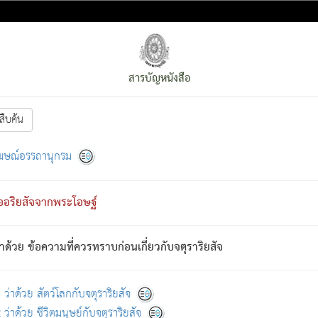
สารบัญหนังสือ
สืบค้น
งหน้า
ย่อมกล่าวซึ่งโรค (ความเสียดแทง) นั้นโดยความเป็นตัวเป็นตน
[1]
ฆษณ์อรรถานุกรม
ั้นย่อมเป็น (ตามที่เป็นจริง) โดยประการอื่นจากที่เขาสำคัญนั้น
พโดยความเป็นอย่างอื่น (จากที่มันเป็นอยู่จริง) จึงได้เพลิดเพลินยิ่งนักในภ
ืออริยสัจจากพระโอษฐ์
่เขาไม่รู้จัก)
: เขากลัวต่อสิ่งใดสิ่งนั้นเป็นทุกข์
การละขาดซึ่งภพ.
าด้วย ข้อความที่ควรทราบก่อนเกี่ยวกับจตุราริยสัจ
้นจากภพว่ามีได้เพราะภพ เรากล่าวว่า สมณะหรือพราหมณ์ทั้งปวงนั้น 
อกไปได้จากภพ ว่ามีได้เพราะวิภพ
: เรากล่าวว่า สมณะหรือพราหมณ์ทั้งป
[2]
ว่าด้วย สัตว์โลกกับจตุราริยสัจ
ว่าด้วย ชีวิตมนุษย์กับจตุราริยสัจ