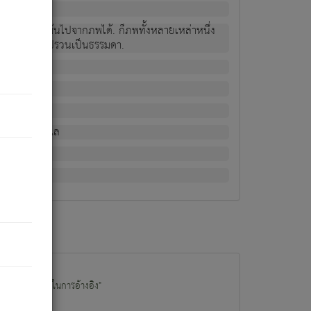
ม่เป็นผู้หลุดพ้นไปจากภพได้. ก็ภพทั้งหลายเหล่าหนึ่ง
กข์ มีความแปรปรวนเป็นธรรมดา.
ณหาด้วย.
น.
อไป). ดังนี้แล
นนำข้อมูลไปใช้ในการอ้างอิง"