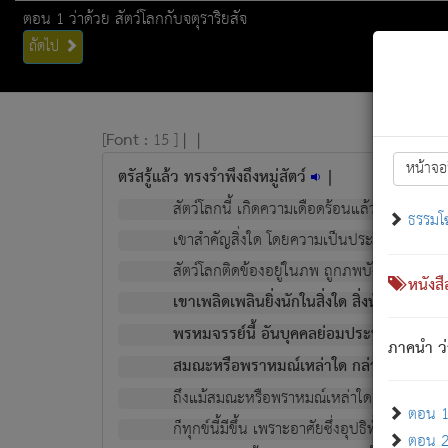
ตอน 1 ว่าด้วย สัตว์โลกกับจตุราริยสัจ
ถัดไป
[
Font :
15 ]
|
|
หน้าจอ
ตรัสรู้แล้ว ทรงรำพึงถึงหมู่สัตว์
|
สัตว์โลกนี้ เกิดความเดือดร้อนแล้ว มีผัสสะบั
ธรรมโ
เขาสำคัญสิ่งใด โดยความเป็นประการใด แต่สิ่งน
สัตว์โลกติดข้องอยู่ในภพ ถูกภพบังหน้าแล้ว มีภ
หนังส
เขาเพลิดเพลินยิ่งนักในสิ่งใด สิ่งนั้นเป็นภัย (ที
พรหมจรรย์นี้ อันบุคคลย่อมประพฤติ ก็เพื่อ
ภาคนำ ว่
สมณะหรือพราหมณ์เหล่าใด กล่าวความหลุดพ
ถึงแม้สมณะหรือพราหมณ์เหล่าใด กล่าวความอ
ตอน 1 
ก็ทุกข์นี้มีขึ้น เพราะอาศัยซึ่งอุปธิทั้งปวง.
ตอน 2 