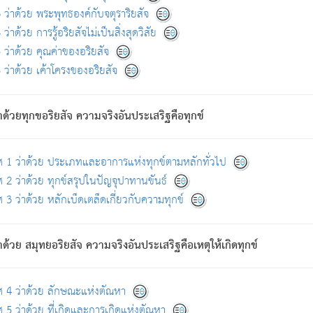
ดขึ้นแห่งทุกข์จึงไม่มี.
ว่าด้วย พระพุทธองค์กับจตุราริยสัจ
อันอวิชาหนาแน่นบังหนาแล้ว; และว่า สัตว์ผู้ยินดีในภพอันเป็นแล้วนั้น ย่อมไ
ว่าด้วย การรู้อริยสัจไม่เป็นสิ่งสุดวิสัย
ห่งประโยชน์โดยประการทั้งปวง; ภพทั้งหลายทั้งหมดนั้น ไม่เที่ยง เป็นทุ
ว่าด้วย คุณค่าของอริยสัจ
อบตามที่เป็นจริงอย่างนี้อยู่; เขาย่อมละภวตัณหาได้ และไม่เพลิดเพลินวิภวตั
ว่าด้วย เค้าโครงของอริยสัจ
ั้งหลาย) เพราะความสิ้นไปแห่งตัณหาโดยประการทั้งปวง นั้นคือนิพพา
ว เพราะไม่มีความยึดมั่น
าด้วยทุกขอริยสัจ ความจริงอันประเสริฐคือทุกข์
ล้ว ก้าวล่วงภพทั้งหลายทั้งปวงได้แล้ว เป็นผู้คงที่ (คือไม่เปลี่ยนแปลงอีกต่
ศ 1 ว่าด้วย ประเภทและอาการแห่งทุกข์ตามหลักทั่วไป
คนต้นโพธิ์เป็นที่ตรัสรู้ เมื่อตรัสรู้แล้วได้ 7 วัน)
 2 ว่าด้วย ทุกข์สรุปในปัญจุปาทานขันธ์
 3 ว่าด้วย หลักเบ็ดเตล็ดเกี่ยวกับความทุกข์
ด้วย สมุทยอริยสัจ ความจริงอันประเสริฐคือเหตุให้เกิดทุกข์
กที่สุด ผู้ศึกษาก็พึงตรวจสอบกับตัวเล่มหนังสือต้นฉบับ ที่มีการพิมพ์ครั้งล่าสุด ก่อ
ศ 4 ว่าด้วย ลักษณะแห่งตัณหา
 5 ว่าด้วย ที่เกิดและการเกิดแห่งตัณหา