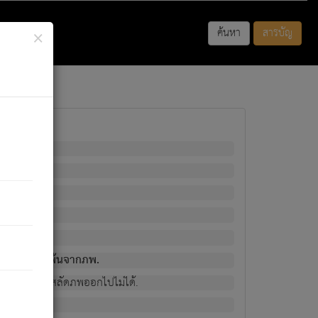
×
ค้นหา
สารบัญ
พนั้น
มิใช่ผู้หลดพ้นจากภพ.
วงนั้น ก็ยังสลัดภพออกไปไม่ได้.