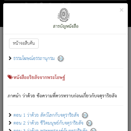
ตอน 1 ว่าด้วย สัตว์โลกกับจตุราริยสัจ
×
ถัดไป
ค้นหา
สารบัญ
สารบัญหนังสือ
[
Font :
15 ]
|
|
หน้าจอสืบค้น
ตรัสรู้แล้ว ทรงรำพึงถึงหมู่สัตว์
|
ธรรมโฆษณ์อรรถานุกรม
สัตว์โลกนี้ เกิดความเดือดร้อนแล้ว มีผัสสะบังหน้า
ย่อม
[1]
กล่าวซึ่งโรค (ความเสียดแทง) นั้นโดยความเป็นตัวเป็นตน
เขาสำคัญสิ่งใด โดยความเป็นประการใด แต่สิ่งนั้นย่อมเป็น
หนังสืออริยสัจจากพระโอษฐ์
(ตามที่เป็นจริง) โดยประการอื่นจากที่เขาสำคัญนั้น
สัตว์โลกติดข้องอยู่ในภพ ถูกภพบังหน้าแล้ว มีภพโดยความ
ภาคนำ ว่าด้วย ข้อความที่ควรทราบก่อนเกี่ยวกับจตุราริยสัจ
เป็นอย่างอื่น (จากที่มันเป็นอยู่จริง) จึงได้เพลิดเพลินยิ่งนักในภพ
นั้น
เขาเพลิดเพลินยิ่งนักในสิ่งใด สิ่งนั้นเป็นภัย (ที่เขาไม่รู้จัก)
:
ตอน 1 ว่าด้วย สัตว์โลกกับจตุราริยสัจ
เขากลัวต่อสิ่งใดสิ่งนั้นเป็นทุกข์
ตอน 2 ว่าด้วย ชีวิตมนุษย์กับจตุราริยสัจ
พรหมจรรย์นี้ อันบุคคลย่อมประพฤติ ก็เพื่อการละขาดซึ่ง