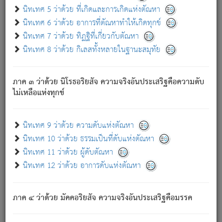
ด้วย.
นิทเทศ 5 ว่าด้วย ที่เกิดและการเกิดแห่งตัณหา
ความดับเพราะความสำรอกไม่เหลือ (แห่งภพทั้งหลาย)
นิทเทศ 6 ว่าด้วย อาการที่ตัณหาทำให้เกิดทุกข์
เพราะความสิ้นไปแห่งตัณหาโดยประการทั้งปวง นั้นคือ
นิทเทศ 7 ว่าด้วย ทิฏฐิที่เกี่ยวกับตัณหา
นิพพาน.
นิทเทศ 8 ว่าด้วย กิเลสทั้งหลายในฐานะสมุทัย
ภพใหม่ย่อมไม่มีแก่ภิกษุนั้น ผู้ดับเย็นสนิทแล้ว เพราะไม่มี
ความยึดมั่น
ภาค ๓ ว่าด้วย นิโรธอริยสัจ ความจริงอันประเสริฐคือความดับ
ภิกษุนั้น เป็นผู้ครอบงำมารได้แล้ว ชนะสงครามแล้ว ก้าวล่วง
ไม่เหลือแห่งทุกข์
ภพทั้งหลายทั้งปวงได้แล้ว เป็นผู้คงที่ (คือไม่เปลี่ยนแปลงอีกต่อ
ไป). ดังนี้แล
- อุ.ขุ.
๒๕/๑๒๑/๘๔
.
นิทเทศ 9 ว่าด้วย ความดับแห่งตัณหา
(ข้อความนี้ เป็นพระพุทธอุทานที่ทรงเปล่งออก ที่โคนต้นโพธิ์
นิทเทศ 10 ว่าด้วย ธรรมเป็นที่ดับแห่งตัณหา
เป็นที่ตรัสรู้ เมื่อตรัสรู้แล้วได้ 7 วัน)
นิทเทศ 11 ว่าด้วย ผู้ดับตัณหา
นิทเทศ 12 ว่าด้วย อาการดับแห่งตัณหา
เชื่อมโยงพระไตรปิฏก :
ภาค ๔ ว่าด้วย มัคคอริยสัจ ความจริงอันประเสริฐคือมรรค