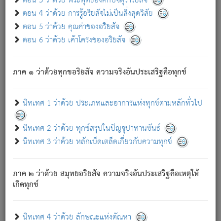
ตอน 3 ว่าด้วย พระพุทธองค์กับจตุราริยสัจ
ภพ.
ตอน 4 ว่าด้วย การรู้อริยสัจไม่เป็นสิ่งสุดวิสัย
สมณะหรือพราหมณ์เหล่าใด กล่าวความหลุดพ้นจากภพว่า
ตอน 5 ว่าด้วย คุณค่าของอริยสัจ
มีได้เพราะภพ เรากล่าวว่า สมณะหรือพราหมณ์ทั้งปวงนั้น
ตอน 6 ว่าด้วย เค้าโครงของอริยสัจ
มิใช่ผู้หลดพ้นจากภพ.
ถึงแม้สมณะหรือพราหมณ์เหล่าใด กล่าวความออกไปได้จาก
ภพ ว่ามีได้เพราะวิภพ
: เรากล่าวว่า สมณะหรือพราหมณ์ทั้ง
[2]
ภาค ๑ ว่าด้วยทุกขอริยสัจ ความจริงอันประเสริฐคือทุกข์
ปวงนั้น ก็ยังสลัดภพออกไปไม่ได้.
ก็ทุกข์นี้มีขึ้น เพราะอาศัยซึ่งอุปธิทั้งปวง.
นิทเทศ 1 ว่าด้วย ประเภทและอาการแห่งทุกข์ตามหลักทั่วไป
เพราะความสิ้นไปแห่งอุปาทานทั้งปวง ความเกิดขึ้นแห่ง
ทุกข์จึงไม่มี.
นิทเทศ 2 ว่าด้วย ทุกข์สรุปในปัญจุปาทานขันธ์
ท่านจงดูโลกนี้เถิด (จะเห็นว่า) สัตว์ทั้งหลายอันอวิชาหนา
นิทเทศ 3 ว่าด้วย หลักเบ็ดเตล็ดเกี่ยวกับความทุกข์
แน่นบังหนาแล้ว; และว่า สัตว์ผู้ยินดีในภพอันเป็นแล้วนั้น ย่อม
ไม่เป็นผู้หลุดพ้นไปจากภพได้. ก็ภพทั้งหลายเหล่าหนึ่งเหล่าใด
อันเป็นไปในที่หรือเวลาทั้งปวง
เพื่อความมีแห่งประโยชน์โดย
[3]
ภาค ๒ ว่าด้วย สมุทยอริยสัจ ความจริงอันประเสริฐคือเหตุให้
ประการทั้งปวง; ภพทั้งหลายทั้งหมดนั้น ไม่เที่ยง เป็นทุกข์ มี
เกิดทุกข์
ความแปรปรวนเป็นธรรมดา.
เมื่อบุคคลเห็นอยู่ซึ่งข้อนั้น ด้วยปัญญาอันชอบตามที่เป็นจริง
อย่างนี้อยู่; เขาย่อมละภวตัณหาได้ และไม่เพลิดเพลินวิภวตัณหา
นิทเทศ 4 ว่าด้วย ลักษณะแห่งตัณหา