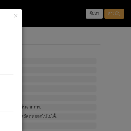
×
ค้นหา
สารบัญ
พนั้น
มิใช่ผู้หลดพ้นจากภพ.
วงนั้น ก็ยังสลัดภพออกไปไม่ได้.