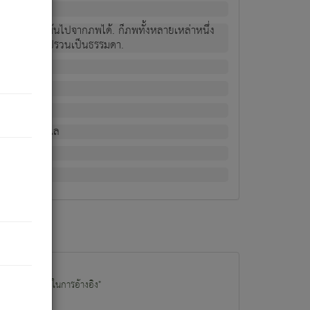
ม่เป็นผู้หลุดพ้นไปจากภพได้. ก็ภพทั้งหลายเหล่าหนึ่ง
กข์ มีความแปรปรวนเป็นธรรมดา.
ณหาด้วย.
น.
อไป). ดังนี้แล
นนำข้อมูลไปใช้ในการอ้างอิง"