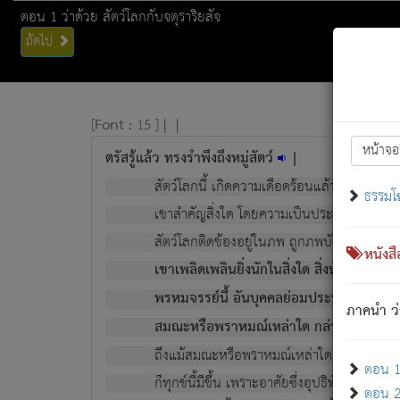
ตอน 1 ว่าด้วย สัตว์โลกกับจตุราริยสัจ
ถัดไป
[
Font :
15 ]
|
|
หน้าจอ
ตรัสรู้แล้ว ทรงรำพึงถึงหมู่สัตว์
|
สัตว์โลกนี้ เกิดความเดือดร้อนแล้ว มีผัสสะบั
ธรรมโ
เขาสำคัญสิ่งใด โดยความเป็นประการใด แต่สิ่งน
สัตว์โลกติดข้องอยู่ในภพ ถูกภพบังหน้าแล้ว มีภ
หนังส
เขาเพลิดเพลินยิ่งนักในสิ่งใด สิ่งนั้นเป็นภัย (ที
พรหมจรรย์นี้ อันบุคคลย่อมประพฤติ ก็เพื่อ
ภาคนำ ว่
สมณะหรือพราหมณ์เหล่าใด กล่าวความหลุดพ
ถึงแม้สมณะหรือพราหมณ์เหล่าใด กล่าวความอ
ตอน 1 
ก็ทุกข์นี้มีขึ้น เพราะอาศัยซึ่งอุปธิทั้งปวง.
ตอน 2 