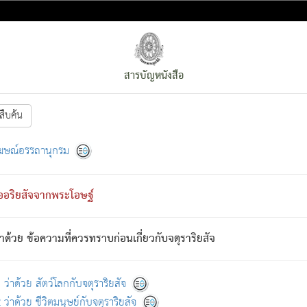
สารบัญหนังสือ
สืบค้น
งหน้า
ย่อมกล่าวซึ่งโรค (ความเสียดแทง) นั้นโดยความเป็นตัวเป็นตน
[1]
ฆษณ์อรรถานุกรม
ั้นย่อมเป็น (ตามที่เป็นจริง) โดยประการอื่นจากที่เขาสำคัญนั้น
พโดยความเป็นอย่างอื่น (จากที่มันเป็นอยู่จริง) จึงได้เพลิดเพลินยิ่งนักในภ
ืออริยสัจจากพระโอษฐ์
่เขาไม่รู้จัก)
: เขากลัวต่อสิ่งใดสิ่งนั้นเป็นทุกข์
การละขาดซึ่งภพ.
าด้วย ข้อความที่ควรทราบก่อนเกี่ยวกับจตุราริยสัจ
้นจากภพว่ามีได้เพราะภพ เรากล่าวว่า สมณะหรือพราหมณ์ทั้งปวงนั้น 
อกไปได้จากภพ ว่ามีได้เพราะวิภพ
: เรากล่าวว่า สมณะหรือพราหมณ์ทั้งป
[2]
ว่าด้วย สัตว์โลกกับจตุราริยสัจ
ว่าด้วย ชีวิตมนุษย์กับจตุราริยสัจ