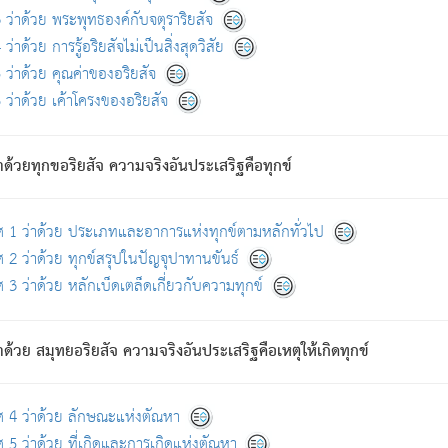
ดขึ้นแห่งทุกข์จึงไม่มี.
ว่าด้วย พระพุทธองค์กับจตุราริยสัจ
อันอวิชาหนาแน่นบังหนาแล้ว; และว่า สัตว์ผู้ยินดีในภพอันเป็นแล้วนั้น ย่อมไ
ว่าด้วย การรู้อริยสัจไม่เป็นสิ่งสุดวิสัย
ห่งประโยชน์โดยประการทั้งปวง; ภพทั้งหลายทั้งหมดนั้น ไม่เที่ยง เป็นทุ
ว่าด้วย คุณค่าของอริยสัจ
อบตามที่เป็นจริงอย่างนี้อยู่; เขาย่อมละภวตัณหาได้ และไม่เพลิดเพลินวิภวตั
ว่าด้วย เค้าโครงของอริยสัจ
ั้งหลาย) เพราะความสิ้นไปแห่งตัณหาโดยประการทั้งปวง นั้นคือนิพพา
ว เพราะไม่มีความยึดมั่น
าด้วยทุกขอริยสัจ ความจริงอันประเสริฐคือทุกข์
ล้ว ก้าวล่วงภพทั้งหลายทั้งปวงได้แล้ว เป็นผู้คงที่ (คือไม่เปลี่ยนแปลงอีกต่
ศ 1 ว่าด้วย ประเภทและอาการแห่งทุกข์ตามหลักทั่วไป
คนต้นโพธิ์เป็นที่ตรัสรู้ เมื่อตรัสรู้แล้วได้ 7 วัน)
 2 ว่าด้วย ทุกข์สรุปในปัญจุปาทานขันธ์
 3 ว่าด้วย หลักเบ็ดเตล็ดเกี่ยวกับความทุกข์
ด้วย สมุทยอริยสัจ ความจริงอันประเสริฐคือเหตุให้เกิดทุกข์
กที่สุด ผู้ศึกษาก็พึงตรวจสอบกับตัวเล่มหนังสือต้นฉบับ ที่มีการพิมพ์ครั้งล่าสุด ก่อ
ศ 4 ว่าด้วย ลักษณะแห่งตัณหา
 5 ว่าด้วย ที่เกิดและการเกิดแห่งตัณหา