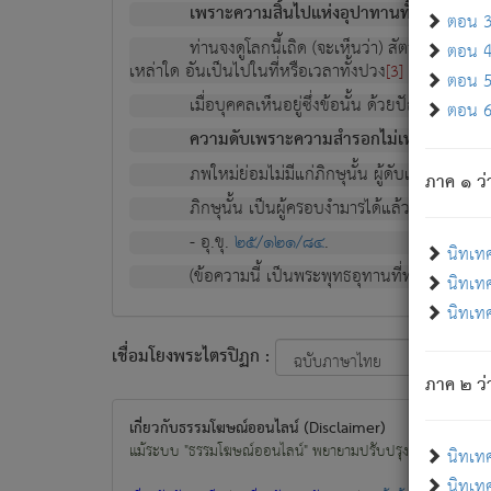
เพราะความสิ้นไปแห่งอุปาทานทั้งปวง ความเกิ
ตอน 3 
ท่านจงดูโลกนี้เถิด (จะเห็นว่า) สัตว์ทั้งหลาย
ตอน 4 
เหล่าใด อันเป็นไปในที่หรือเวลาทั้งปวง
เพื่อความมีแ
[3]
ตอน 5 
เมื่อบุคคลเห็นอยู่ซึ่งข้อนั้น ด้วยปัญญาอันช
ตอน 6 
ความดับเพราะความสำรอกไม่เหลือ (แห่งภพท
ภพใหม่ย่อมไม่มีแก่ภิกษุนั้น ผู้ดับเย็นสนิทแล้
ภาค ๑ ว่
ภิกษุนั้น เป็นผู้ครอบงำมารได้แล้ว ชนะสงครามแ
- อุ.ขุ.
๒๕/๑๒๑/๘๔
.
นิทเท
(ข้อความนี้ เป็นพระพุทธอุทานที่ทรงเปล่งออก ที่โ
นิทเทศ
นิทเทศ
เชื่อมโยงพระไตรปิฏก :
ภาค ๒ ว่า
เกี่ยวกับธรรมโฆษณ์ออนไลน์ (Disclaimer)
แม้ระบบ "ธรรมโฆษณ์ออนไลน์" พยายามปรับปรุงข้อมูลให้ถูกต้องมา
นิทเท
นิทเทศ