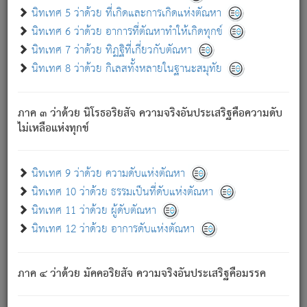
ด้วย.
นิทเทศ 5 ว่าด้วย ที่เกิดและการเกิดแห่งตัณหา
ความดับเพราะความสำรอกไม่เหลือ (แห่งภพทั้งหลาย)
นิทเทศ 6 ว่าด้วย อาการที่ตัณหาทำให้เกิดทุกข์
เพราะความสิ้นไปแห่งตัณหาโดยประการทั้งปวง นั้นคือ
นิทเทศ 7 ว่าด้วย ทิฏฐิที่เกี่ยวกับตัณหา
นิพพาน.
นิทเทศ 8 ว่าด้วย กิเลสทั้งหลายในฐานะสมุทัย
ภพใหม่ย่อมไม่มีแก่ภิกษุนั้น ผู้ดับเย็นสนิทแล้ว เพราะไม่มี
ความยึดมั่น
ภาค ๓ ว่าด้วย นิโรธอริยสัจ ความจริงอันประเสริฐคือความดับ
ภิกษุนั้น เป็นผู้ครอบงำมารได้แล้ว ชนะสงครามแล้ว ก้าวล่วง
ไม่เหลือแห่งทุกข์
ภพทั้งหลายทั้งปวงได้แล้ว เป็นผู้คงที่ (คือไม่เปลี่ยนแปลงอีกต่อ
ไป). ดังนี้แล
- อุ.ขุ.
๒๕/๑๒๑/๘๔
.
นิทเทศ 9 ว่าด้วย ความดับแห่งตัณหา
(ข้อความนี้ เป็นพระพุทธอุทานที่ทรงเปล่งออก ที่โคนต้นโพธิ์
นิทเทศ 10 ว่าด้วย ธรรมเป็นที่ดับแห่งตัณหา
เป็นที่ตรัสรู้ เมื่อตรัสรู้แล้วได้ 7 วัน)
นิทเทศ 11 ว่าด้วย ผู้ดับตัณหา
นิทเทศ 12 ว่าด้วย อาการดับแห่งตัณหา
เชื่อมโยงพระไตรปิฏก :
ภาค ๔ ว่าด้วย มัคคอริยสัจ ความจริงอันประเสริฐคือมรรค