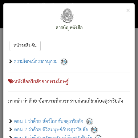
ตอน 1 ว่าด้วย สัตว์โลกกับจตุราริยสัจ
×
ถัดไป
ค้นหา
สารบัญ
สารบัญหนังสือ
[
Font :
15 ]
|
|
หน้าจอสืบค้น
ตรัสรู้แล้ว ทรงรำพึงถึงหมู่สัตว์
|
ธรรมโฆษณ์อรรถานุกรม
สัตว์โลกนี้ เกิดความเดือดร้อนแล้ว มีผัสสะบังหน้า
ย่อม
[1]
กล่าวซึ่งโรค (ความเสียดแทง) นั้นโดยความเป็นตัวเป็นตน
เขาสำคัญสิ่งใด โดยความเป็นประการใด แต่สิ่งนั้นย่อมเป็น
หนังสืออริยสัจจากพระโอษฐ์
(ตามที่เป็นจริง) โดยประการอื่นจากที่เขาสำคัญนั้น
สัตว์โลกติดข้องอยู่ในภพ ถูกภพบังหน้าแล้ว มีภพโดยความ
ภาคนำ ว่าด้วย ข้อความที่ควรทราบก่อนเกี่ยวกับจตุราริยสัจ
เป็นอย่างอื่น (จากที่มันเป็นอยู่จริง) จึงได้เพลิดเพลินยิ่งนักในภพ
นั้น
เขาเพลิดเพลินยิ่งนักในสิ่งใด สิ่งนั้นเป็นภัย (ที่เขาไม่รู้จัก)
:
ตอน 1 ว่าด้วย สัตว์โลกกับจตุราริยสัจ
เขากลัวต่อสิ่งใดสิ่งนั้นเป็นทุกข์
ตอน 2 ว่าด้วย ชีวิตมนุษย์กับจตุราริยสัจ
พรหมจรรย์นี้ อันบุคคลย่อมประพฤติ ก็เพื่อการละขาดซึ่ง