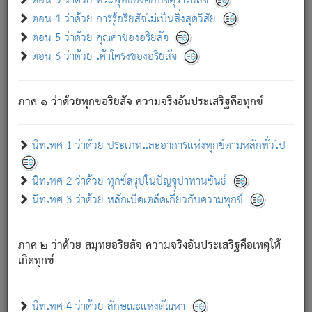
ตอน 3 ว่าด้วย พระพุทธองค์กับจตุราริยสัจ
ภพ.
ตอน 4 ว่าด้วย การรู้อริยสัจไม่เป็นสิ่งสุดวิสัย
สมณะหรือพราหมณ์เหล่าใด กล่าวความหลุดพ้นจากภพว่า
ตอน 5 ว่าด้วย คุณค่าของอริยสัจ
มีได้เพราะภพ เรากล่าวว่า สมณะหรือพราหมณ์ทั้งปวงนั้น
ตอน 6 ว่าด้วย เค้าโครงของอริยสัจ
มิใช่ผู้หลดพ้นจากภพ.
ถึงแม้สมณะหรือพราหมณ์เหล่าใด กล่าวความออกไปได้จาก
ภพ ว่ามีได้เพราะวิภพ
: เรากล่าวว่า สมณะหรือพราหมณ์ทั้ง
[2]
ภาค ๑ ว่าด้วยทุกขอริยสัจ ความจริงอันประเสริฐคือทุกข์
ปวงนั้น ก็ยังสลัดภพออกไปไม่ได้.
ก็ทุกข์นี้มีขึ้น เพราะอาศัยซึ่งอุปธิทั้งปวง.
นิทเทศ 1 ว่าด้วย ประเภทและอาการแห่งทุกข์ตามหลักทั่วไป
เพราะความสิ้นไปแห่งอุปาทานทั้งปวง ความเกิดขึ้นแห่ง
ทุกข์จึงไม่มี.
นิทเทศ 2 ว่าด้วย ทุกข์สรุปในปัญจุปาทานขันธ์
ท่านจงดูโลกนี้เถิด (จะเห็นว่า) สัตว์ทั้งหลายอันอวิชาหนา
นิทเทศ 3 ว่าด้วย หลักเบ็ดเตล็ดเกี่ยวกับความทุกข์
แน่นบังหนาแล้ว; และว่า สัตว์ผู้ยินดีในภพอันเป็นแล้วนั้น ย่อม
ไม่เป็นผู้หลุดพ้นไปจากภพได้. ก็ภพทั้งหลายเหล่าหนึ่งเหล่าใด
อันเป็นไปในที่หรือเวลาทั้งปวง
เพื่อความมีแห่งประโยชน์โดย
[3]
ภาค ๒ ว่าด้วย สมุทยอริยสัจ ความจริงอันประเสริฐคือเหตุให้
ประการทั้งปวง; ภพทั้งหลายทั้งหมดนั้น ไม่เที่ยง เป็นทุกข์ มี
เกิดทุกข์
ความแปรปรวนเป็นธรรมดา.
เมื่อบุคคลเห็นอยู่ซึ่งข้อนั้น ด้วยปัญญาอันชอบตามที่เป็นจริง
อย่างนี้อยู่; เขาย่อมละภวตัณหาได้ และไม่เพลิดเพลินวิภวตัณหา
นิทเทศ 4 ว่าด้วย ลักษณะแห่งตัณหา