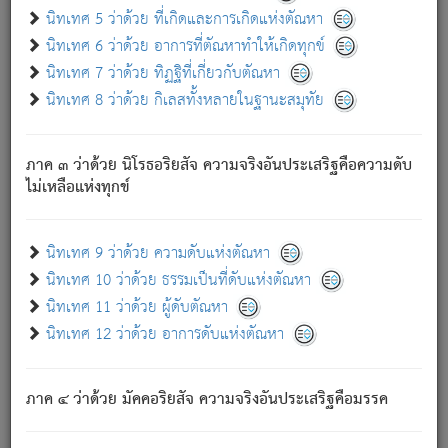
ด้วย.
นิทเทศ 5 ว่าด้วย ที่เกิดและการเกิดแห่งตัณหา
ความดับเพราะความสำรอกไม่เหลือ (แห่งภพทั้งหลาย)
นิทเทศ 6 ว่าด้วย อาการที่ตัณหาทำให้เกิดทุกข์
เพราะความสิ้นไปแห่งตัณหาโดยประการทั้งปวง นั้นคือ
นิทเทศ 7 ว่าด้วย ทิฏฐิที่เกี่ยวกับตัณหา
นิพพาน.
นิทเทศ 8 ว่าด้วย กิเลสทั้งหลายในฐานะสมุทัย
ภพใหม่ย่อมไม่มีแก่ภิกษุนั้น ผู้ดับเย็นสนิทแล้ว เพราะไม่มี
ความยึดมั่น
ภาค ๓ ว่าด้วย นิโรธอริยสัจ ความจริงอันประเสริฐคือความดับ
ภิกษุนั้น เป็นผู้ครอบงำมารได้แล้ว ชนะสงครามแล้ว ก้าวล่วง
ไม่เหลือแห่งทุกข์
ภพทั้งหลายทั้งปวงได้แล้ว เป็นผู้คงที่ (คือไม่เปลี่ยนแปลงอีกต่อ
ไป). ดังนี้แล
- อุ.ขุ.
๒๕/๑๒๑/๘๔
.
นิทเทศ 9 ว่าด้วย ความดับแห่งตัณหา
(ข้อความนี้ เป็นพระพุทธอุทานที่ทรงเปล่งออก ที่โคนต้นโพธิ์
นิทเทศ 10 ว่าด้วย ธรรมเป็นที่ดับแห่งตัณหา
เป็นที่ตรัสรู้ เมื่อตรัสรู้แล้วได้ 7 วัน)
นิทเทศ 11 ว่าด้วย ผู้ดับตัณหา
นิทเทศ 12 ว่าด้วย อาการดับแห่งตัณหา
เชื่อมโยงพระไตรปิฏก :
ภาค ๔ ว่าด้วย มัคคอริยสัจ ความจริงอันประเสริฐคือมรรค