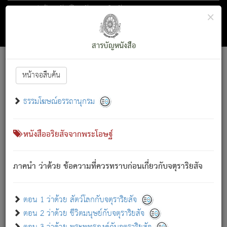
ตอน 1 ว่าด้วย สัตว์โลกกับจตุราริยสัจ
×
ถัดไป
ค้นหา
สารบัญ
สารบัญหนังสือ
[
Font :
15 ]
|
|
หน้าจอสืบค้น
ตรัสรู้แล้ว ทรงรำพึงถึงหมู่สัตว์
|
ธรรมโฆษณ์อรรถานุกรม
สัตว์โลกนี้ เกิดความเดือดร้อนแล้ว มีผัสสะบังหน้า
ย่อม
[1]
กล่าวซึ่งโรค (ความเสียดแทง) นั้นโดยความเป็นตัวเป็นตน
เขาสำคัญสิ่งใด โดยความเป็นประการใด แต่สิ่งนั้นย่อมเป็น
หนังสืออริยสัจจากพระโอษฐ์
(ตามที่เป็นจริง) โดยประการอื่นจากที่เขาสำคัญนั้น
สัตว์โลกติดข้องอยู่ในภพ ถูกภพบังหน้าแล้ว มีภพโดยความ
ภาคนำ ว่าด้วย ข้อความที่ควรทราบก่อนเกี่ยวกับจตุราริยสัจ
เป็นอย่างอื่น (จากที่มันเป็นอยู่จริง) จึงได้เพลิดเพลินยิ่งนักในภพ
นั้น
เขาเพลิดเพลินยิ่งนักในสิ่งใด สิ่งนั้นเป็นภัย (ที่เขาไม่รู้จัก)
:
ตอน 1 ว่าด้วย สัตว์โลกกับจตุราริยสัจ
เขากลัวต่อสิ่งใดสิ่งนั้นเป็นทุกข์
ตอน 2 ว่าด้วย ชีวิตมนุษย์กับจตุราริยสัจ
พรหมจรรย์นี้ อันบุคคลย่อมประพฤติ ก็เพื่อการละขาดซึ่ง