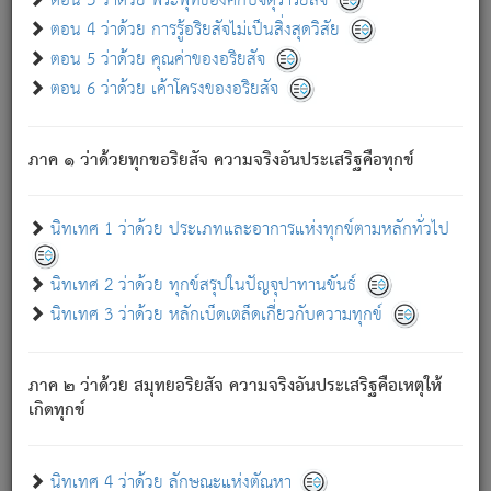
ตอน 3 ว่าด้วย พระพุทธองค์กับจตุราริยสัจ
ภพ.
ตอน 4 ว่าด้วย การรู้อริยสัจไม่เป็นสิ่งสุดวิสัย
สมณะหรือพราหมณ์เหล่าใด กล่าวความหลุดพ้นจากภพว่า
ตอน 5 ว่าด้วย คุณค่าของอริยสัจ
มีได้เพราะภพ เรากล่าวว่า สมณะหรือพราหมณ์ทั้งปวงนั้น
ตอน 6 ว่าด้วย เค้าโครงของอริยสัจ
มิใช่ผู้หลดพ้นจากภพ.
ถึงแม้สมณะหรือพราหมณ์เหล่าใด กล่าวความออกไปได้จาก
ภพ ว่ามีได้เพราะวิภพ
: เรากล่าวว่า สมณะหรือพราหมณ์ทั้ง
[2]
ภาค ๑ ว่าด้วยทุกขอริยสัจ ความจริงอันประเสริฐคือทุกข์
ปวงนั้น ก็ยังสลัดภพออกไปไม่ได้.
ก็ทุกข์นี้มีขึ้น เพราะอาศัยซึ่งอุปธิทั้งปวง.
นิทเทศ 1 ว่าด้วย ประเภทและอาการแห่งทุกข์ตามหลักทั่วไป
เพราะความสิ้นไปแห่งอุปาทานทั้งปวง ความเกิดขึ้นแห่ง
ทุกข์จึงไม่มี.
นิทเทศ 2 ว่าด้วย ทุกข์สรุปในปัญจุปาทานขันธ์
ท่านจงดูโลกนี้เถิด (จะเห็นว่า) สัตว์ทั้งหลายอันอวิชาหนา
นิทเทศ 3 ว่าด้วย หลักเบ็ดเตล็ดเกี่ยวกับความทุกข์
แน่นบังหนาแล้ว; และว่า สัตว์ผู้ยินดีในภพอันเป็นแล้วนั้น ย่อม
ไม่เป็นผู้หลุดพ้นไปจากภพได้. ก็ภพทั้งหลายเหล่าหนึ่งเหล่าใด
อันเป็นไปในที่หรือเวลาทั้งปวง
เพื่อความมีแห่งประโยชน์โดย
[3]
ภาค ๒ ว่าด้วย สมุทยอริยสัจ ความจริงอันประเสริฐคือเหตุให้
ประการทั้งปวง; ภพทั้งหลายทั้งหมดนั้น ไม่เที่ยง เป็นทุกข์ มี
เกิดทุกข์
ความแปรปรวนเป็นธรรมดา.
เมื่อบุคคลเห็นอยู่ซึ่งข้อนั้น ด้วยปัญญาอันชอบตามที่เป็นจริง
อย่างนี้อยู่; เขาย่อมละภวตัณหาได้ และไม่เพลิดเพลินวิภวตัณหา
นิทเทศ 4 ว่าด้วย ลักษณะแห่งตัณหา