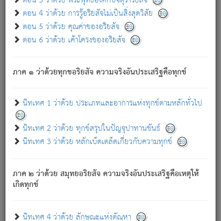
ตอน 3 ว่าด้วย พระพุทธองค์กับจตุราริยสัจ
ภพ.
ตอน 4 ว่าด้วย การรู้อริยสัจไม่เป็นสิ่งสุดวิสัย
สมณะหรือพราหมณ์เหล่าใด กล่าวความหลุดพ้นจากภพว่า
ตอน 5 ว่าด้วย คุณค่าของอริยสัจ
มีได้เพราะภพ เรากล่าวว่า สมณะหรือพราหมณ์ทั้งปวงนั้น
ตอน 6 ว่าด้วย เค้าโครงของอริยสัจ
มิใช่ผู้หลดพ้นจากภพ.
ถึงแม้สมณะหรือพราหมณ์เหล่าใด กล่าวความออกไปได้จาก
ภพ ว่ามีได้เพราะวิภพ
: เรากล่าวว่า สมณะหรือพราหมณ์ทั้ง
[2]
ภาค ๑ ว่าด้วยทุกขอริยสัจ ความจริงอันประเสริฐคือทุกข์
ปวงนั้น ก็ยังสลัดภพออกไปไม่ได้.
ก็ทุกข์นี้มีขึ้น เพราะอาศัยซึ่งอุปธิทั้งปวง.
นิทเทศ 1 ว่าด้วย ประเภทและอาการแห่งทุกข์ตามหลักทั่วไป
เพราะความสิ้นไปแห่งอุปาทานทั้งปวง ความเกิดขึ้นแห่ง
ทุกข์จึงไม่มี.
นิทเทศ 2 ว่าด้วย ทุกข์สรุปในปัญจุปาทานขันธ์
ท่านจงดูโลกนี้เถิด (จะเห็นว่า) สัตว์ทั้งหลายอันอวิชาหนา
นิทเทศ 3 ว่าด้วย หลักเบ็ดเตล็ดเกี่ยวกับความทุกข์
แน่นบังหนาแล้ว; และว่า สัตว์ผู้ยินดีในภพอันเป็นแล้วนั้น ย่อม
ไม่เป็นผู้หลุดพ้นไปจากภพได้. ก็ภพทั้งหลายเหล่าหนึ่งเหล่าใด
อันเป็นไปในที่หรือเวลาทั้งปวง
เพื่อความมีแห่งประโยชน์โดย
[3]
ภาค ๒ ว่าด้วย สมุทยอริยสัจ ความจริงอันประเสริฐคือเหตุให้
ประการทั้งปวง; ภพทั้งหลายทั้งหมดนั้น ไม่เที่ยง เป็นทุกข์ มี
เกิดทุกข์
ความแปรปรวนเป็นธรรมดา.
เมื่อบุคคลเห็นอยู่ซึ่งข้อนั้น ด้วยปัญญาอันชอบตามที่เป็นจริง
อย่างนี้อยู่; เขาย่อมละภวตัณหาได้ และไม่เพลิดเพลินวิภวตัณหา
นิทเทศ 4 ว่าด้วย ลักษณะแห่งตัณหา