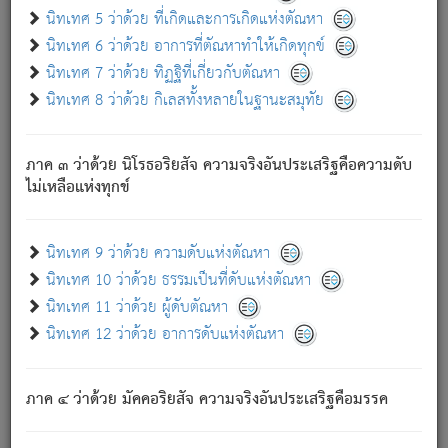
ด้วย.
นิทเทศ 5 ว่าด้วย ที่เกิดและการเกิดแห่งตัณหา
ความดับเพราะความสำรอกไม่เหลือ (แห่งภพทั้งหลาย)
นิทเทศ 6 ว่าด้วย อาการที่ตัณหาทำให้เกิดทุกข์
เพราะความสิ้นไปแห่งตัณหาโดยประการทั้งปวง นั้นคือ
นิทเทศ 7 ว่าด้วย ทิฏฐิที่เกี่ยวกับตัณหา
นิพพาน.
นิทเทศ 8 ว่าด้วย กิเลสทั้งหลายในฐานะสมุทัย
ภพใหม่ย่อมไม่มีแก่ภิกษุนั้น ผู้ดับเย็นสนิทแล้ว เพราะไม่มี
ความยึดมั่น
ภาค ๓ ว่าด้วย นิโรธอริยสัจ ความจริงอันประเสริฐคือความดับ
ภิกษุนั้น เป็นผู้ครอบงำมารได้แล้ว ชนะสงครามแล้ว ก้าวล่วง
ไม่เหลือแห่งทุกข์
ภพทั้งหลายทั้งปวงได้แล้ว เป็นผู้คงที่ (คือไม่เปลี่ยนแปลงอีกต่อ
ไป). ดังนี้แล
- อุ.ขุ.
๒๕/๑๒๑/๘๔
.
นิทเทศ 9 ว่าด้วย ความดับแห่งตัณหา
(ข้อความนี้ เป็นพระพุทธอุทานที่ทรงเปล่งออก ที่โคนต้นโพธิ์
นิทเทศ 10 ว่าด้วย ธรรมเป็นที่ดับแห่งตัณหา
เป็นที่ตรัสรู้ เมื่อตรัสรู้แล้วได้ 7 วัน)
นิทเทศ 11 ว่าด้วย ผู้ดับตัณหา
นิทเทศ 12 ว่าด้วย อาการดับแห่งตัณหา
เชื่อมโยงพระไตรปิฏก :
ภาค ๔ ว่าด้วย มัคคอริยสัจ ความจริงอันประเสริฐคือมรรค