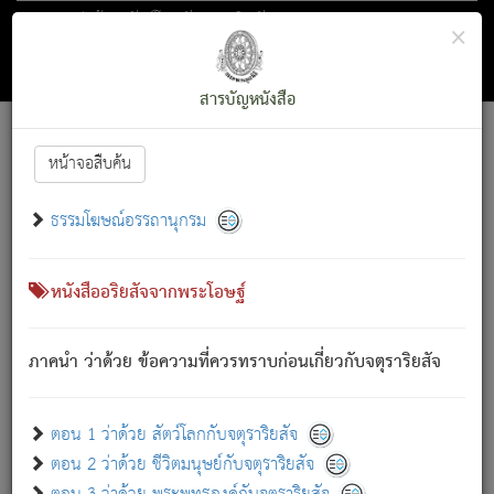
ตอน 1 ว่าด้วย สัตว์โลกกับจตุราริยสัจ
×
ถัดไป
ค้นหา
สารบัญ
สารบัญหนังสือ
[
Font :
15 ]
|
|
หน้าจอสืบค้น
ตรัสรู้แล้ว ทรงรำพึงถึงหมู่สัตว์
|
ธรรมโฆษณ์อรรถานุกรม
สัตว์โลกนี้ เกิดความเดือดร้อนแล้ว มีผัสสะบังหน้า
ย่อม
[1]
กล่าวซึ่งโรค (ความเสียดแทง) นั้นโดยความเป็นตัวเป็นตน
เขาสำคัญสิ่งใด โดยความเป็นประการใด แต่สิ่งนั้นย่อมเป็น
หนังสืออริยสัจจากพระโอษฐ์
(ตามที่เป็นจริง) โดยประการอื่นจากที่เขาสำคัญนั้น
สัตว์โลกติดข้องอยู่ในภพ ถูกภพบังหน้าแล้ว มีภพโดยความ
ภาคนำ ว่าด้วย ข้อความที่ควรทราบก่อนเกี่ยวกับจตุราริยสัจ
เป็นอย่างอื่น (จากที่มันเป็นอยู่จริง) จึงได้เพลิดเพลินยิ่งนักในภพ
นั้น
เขาเพลิดเพลินยิ่งนักในสิ่งใด สิ่งนั้นเป็นภัย (ที่เขาไม่รู้จัก)
:
ตอน 1 ว่าด้วย สัตว์โลกกับจตุราริยสัจ
เขากลัวต่อสิ่งใดสิ่งนั้นเป็นทุกข์
ตอน 2 ว่าด้วย ชีวิตมนุษย์กับจตุราริยสัจ
พรหมจรรย์นี้ อันบุคคลย่อมประพฤติ ก็เพื่อการละขาดซึ่ง