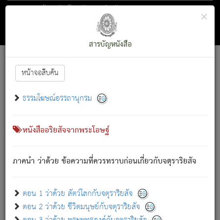
ตอน 1 ว่าด้วย สัตว์โลกกับจตุราริยสัจ
×
ถัดไป
ค้นหา
สารบัญ
สารบัญหนังสือ
[
Font :
15 ]
|
|
หน้าจอสืบค้น
ตรัสรู้แล้ว ทรงรำพึงถึงหมู่สัตว์
|
ธรรมโฆษณ์อรรถานุกรม
สัตว์โลกนี้ เกิดความเดือดร้อนแล้ว มีผัสสะบังหน้า
ย่อม
[1]
กล่าวซึ่งโรค (ความเสียดแทง) นั้นโดยความเป็นตัวเป็นตน
เขาสำคัญสิ่งใด โดยความเป็นประการใด แต่สิ่งนั้นย่อมเป็น
หนังสืออริยสัจจากพระโอษฐ์
(ตามที่เป็นจริง) โดยประการอื่นจากที่เขาสำคัญนั้น
สัตว์โลกติดข้องอยู่ในภพ ถูกภพบังหน้าแล้ว มีภพโดยความ
ภาคนำ ว่าด้วย ข้อความที่ควรทราบก่อนเกี่ยวกับจตุราริยสัจ
เป็นอย่างอื่น (จากที่มันเป็นอยู่จริง) จึงได้เพลิดเพลินยิ่งนักในภพ
นั้น
เขาเพลิดเพลินยิ่งนักในสิ่งใด สิ่งนั้นเป็นภัย (ที่เขาไม่รู้จัก)
:
ตอน 1 ว่าด้วย สัตว์โลกกับจตุราริยสัจ
เขากลัวต่อสิ่งใดสิ่งนั้นเป็นทุกข์
ตอน 2 ว่าด้วย ชีวิตมนุษย์กับจตุราริยสัจ
พรหมจรรย์นี้ อันบุคคลย่อมประพฤติ ก็เพื่อการละขาดซึ่ง