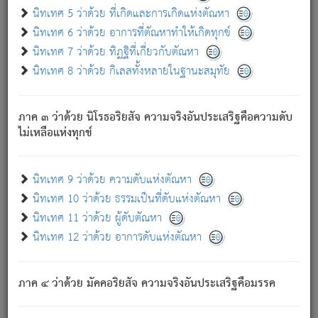
ด้วย.
นิทเทศ 5 ว่าด้วย ที่เกิดและการเกิดแห่งตัณหา
ความดับเพราะความสำรอกไม่เหลือ (แห่งภพทั้งหลาย)
นิทเทศ 6 ว่าด้วย อาการที่ตัณหาทำให้เกิดทุกข์
เพราะความสิ้นไปแห่งตัณหาโดยประการทั้งปวง นั้นคือ
นิทเทศ 7 ว่าด้วย ทิฏฐิที่เกี่ยวกับตัณหา
นิพพาน.
นิทเทศ 8 ว่าด้วย กิเลสทั้งหลายในฐานะสมุทัย
ภพใหม่ย่อมไม่มีแก่ภิกษุนั้น ผู้ดับเย็นสนิทแล้ว เพราะไม่มี
ความยึดมั่น
ภาค ๓ ว่าด้วย นิโรธอริยสัจ ความจริงอันประเสริฐคือความดับ
ภิกษุนั้น เป็นผู้ครอบงำมารได้แล้ว ชนะสงครามแล้ว ก้าวล่วง
ไม่เหลือแห่งทุกข์
ภพทั้งหลายทั้งปวงได้แล้ว เป็นผู้คงที่ (คือไม่เปลี่ยนแปลงอีกต่อ
ไป). ดังนี้แล
- อุ.ขุ.
๒๕/๑๒๑/๘๔
.
นิทเทศ 9 ว่าด้วย ความดับแห่งตัณหา
(ข้อความนี้ เป็นพระพุทธอุทานที่ทรงเปล่งออก ที่โคนต้นโพธิ์
นิทเทศ 10 ว่าด้วย ธรรมเป็นที่ดับแห่งตัณหา
เป็นที่ตรัสรู้ เมื่อตรัสรู้แล้วได้ 7 วัน)
นิทเทศ 11 ว่าด้วย ผู้ดับตัณหา
นิทเทศ 12 ว่าด้วย อาการดับแห่งตัณหา
เชื่อมโยงพระไตรปิฏก :
ภาค ๔ ว่าด้วย มัคคอริยสัจ ความจริงอันประเสริฐคือมรรค