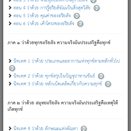
ตอน 3 ว่าด้วย พระพุทธองค์กับจตุราริยสัจ
ภพ.
ตอน 4 ว่าด้วย การรู้อริยสัจไม่เป็นสิ่งสุดวิสัย
สมณะหรือพราหมณ์เหล่าใด กล่าวความหลุดพ้นจากภพว่า
ตอน 5 ว่าด้วย คุณค่าของอริยสัจ
มีได้เพราะภพ เรากล่าวว่า สมณะหรือพราหมณ์ทั้งปวงนั้น
ตอน 6 ว่าด้วย เค้าโครงของอริยสัจ
มิใช่ผู้หลดพ้นจากภพ.
ถึงแม้สมณะหรือพราหมณ์เหล่าใด กล่าวความออกไปได้จาก
ภพ ว่ามีได้เพราะวิภพ
: เรากล่าวว่า สมณะหรือพราหมณ์ทั้ง
[2]
ภาค ๑ ว่าด้วยทุกขอริยสัจ ความจริงอันประเสริฐคือทุกข์
ปวงนั้น ก็ยังสลัดภพออกไปไม่ได้.
ก็ทุกข์นี้มีขึ้น เพราะอาศัยซึ่งอุปธิทั้งปวง.
นิทเทศ 1 ว่าด้วย ประเภทและอาการแห่งทุกข์ตามหลักทั่วไป
เพราะความสิ้นไปแห่งอุปาทานทั้งปวง ความเกิดขึ้นแห่ง
ทุกข์จึงไม่มี.
นิทเทศ 2 ว่าด้วย ทุกข์สรุปในปัญจุปาทานขันธ์
ท่านจงดูโลกนี้เถิด (จะเห็นว่า) สัตว์ทั้งหลายอันอวิชาหนา
นิทเทศ 3 ว่าด้วย หลักเบ็ดเตล็ดเกี่ยวกับความทุกข์
แน่นบังหนาแล้ว; และว่า สัตว์ผู้ยินดีในภพอันเป็นแล้วนั้น ย่อม
ไม่เป็นผู้หลุดพ้นไปจากภพได้. ก็ภพทั้งหลายเหล่าหนึ่งเหล่าใด
อันเป็นไปในที่หรือเวลาทั้งปวง
เพื่อความมีแห่งประโยชน์โดย
[3]
ภาค ๒ ว่าด้วย สมุทยอริยสัจ ความจริงอันประเสริฐคือเหตุให้
ประการทั้งปวง; ภพทั้งหลายทั้งหมดนั้น ไม่เที่ยง เป็นทุกข์ มี
เกิดทุกข์
ความแปรปรวนเป็นธรรมดา.
เมื่อบุคคลเห็นอยู่ซึ่งข้อนั้น ด้วยปัญญาอันชอบตามที่เป็นจริง
อย่างนี้อยู่; เขาย่อมละภวตัณหาได้ และไม่เพลิดเพลินวิภวตัณหา
นิทเทศ 4 ว่าด้วย ลักษณะแห่งตัณหา