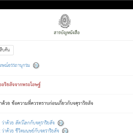
สารบัญหนังสือ
สืบค้น
งหน้า
ย่อมกล่าวซึ่งโรค (ความเสียดแทง) นั้นโดยความเป็นตัวเป็นตน
[1]
ฆษณ์อรรถานุกรม
ั้นย่อมเป็น (ตามที่เป็นจริง) โดยประการอื่นจากที่เขาสำคัญนั้น
พโดยความเป็นอย่างอื่น (จากที่มันเป็นอยู่จริง) จึงได้เพลิดเพลินยิ่งนักในภ
ืออริยสัจจากพระโอษฐ์
่เขาไม่รู้จัก)
: เขากลัวต่อสิ่งใดสิ่งนั้นเป็นทุกข์
การละขาดซึ่งภพ.
าด้วย ข้อความที่ควรทราบก่อนเกี่ยวกับจตุราริยสัจ
้นจากภพว่ามีได้เพราะภพ เรากล่าวว่า สมณะหรือพราหมณ์ทั้งปวงนั้น 
อกไปได้จากภพ ว่ามีได้เพราะวิภพ
: เรากล่าวว่า สมณะหรือพราหมณ์ทั้งป
[2]
ว่าด้วย สัตว์โลกกับจตุราริยสัจ
ว่าด้วย ชีวิตมนุษย์กับจตุราริยสัจ