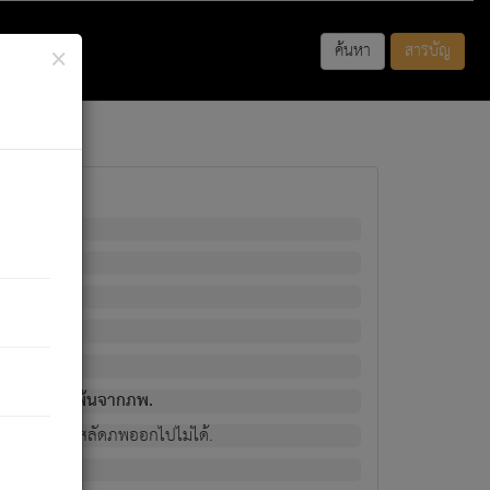
×
ค้นหา
สารบัญ
พนั้น
มิใช่ผู้หลดพ้นจากภพ.
วงนั้น ก็ยังสลัดภพออกไปไม่ได้.