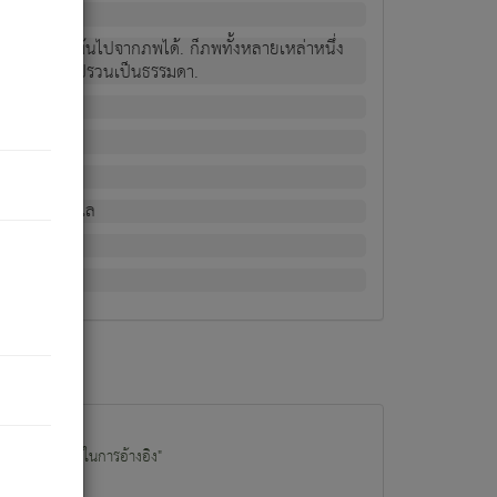
ม่เป็นผู้หลุดพ้นไปจากภพได้. ก็ภพทั้งหลายเหล่าหนึ่ง
กข์ มีความแปรปรวนเป็นธรรมดา.
ณหาด้วย.
น.
อไป). ดังนี้แล
นนำข้อมูลไปใช้ในการอ้างอิง"