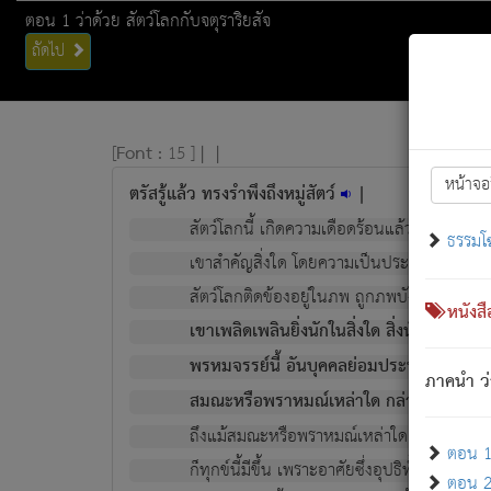
ตอน 1 ว่าด้วย สัตว์โลกกับจตุราริยสัจ
ถัดไป
[
Font :
15 ]
|
|
หน้าจอ
ตรัสรู้แล้ว ทรงรำพึงถึงหมู่สัตว์
|
สัตว์โลกนี้ เกิดความเดือดร้อนแล้ว มีผัสสะบั
ธรรมโ
เขาสำคัญสิ่งใด โดยความเป็นประการใด แต่สิ่งน
สัตว์โลกติดข้องอยู่ในภพ ถูกภพบังหน้าแล้ว มีภ
หนังส
เขาเพลิดเพลินยิ่งนักในสิ่งใด สิ่งนั้นเป็นภัย (ที
พรหมจรรย์นี้ อันบุคคลย่อมประพฤติ ก็เพื่อ
ภาคนำ ว่
สมณะหรือพราหมณ์เหล่าใด กล่าวความหลุดพ
ถึงแม้สมณะหรือพราหมณ์เหล่าใด กล่าวความอ
ตอน 1 
ก็ทุกข์นี้มีขึ้น เพราะอาศัยซึ่งอุปธิทั้งปวง.
ตอน 2 