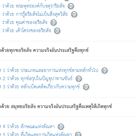
ดขึ้นแห่งทุกข์จึงไม่มี.
ว่าด้วย พระพุทธองค์กับจตุราริยสัจ
อันอวิชาหนาแน่นบังหนาแล้ว; และว่า สัตว์ผู้ยินดีในภพอันเป็นแล้วนั้น ย่อมไ
ว่าด้วย การรู้อริยสัจไม่เป็นสิ่งสุดวิสัย
ห่งประโยชน์โดยประการทั้งปวง; ภพทั้งหลายทั้งหมดนั้น ไม่เที่ยง เป็นทุ
ว่าด้วย คุณค่าของอริยสัจ
อบตามที่เป็นจริงอย่างนี้อยู่; เขาย่อมละภวตัณหาได้ และไม่เพลิดเพลินวิภวตั
ว่าด้วย เค้าโครงของอริยสัจ
ั้งหลาย) เพราะความสิ้นไปแห่งตัณหาโดยประการทั้งปวง นั้นคือนิพพา
ว เพราะไม่มีความยึดมั่น
าด้วยทุกขอริยสัจ ความจริงอันประเสริฐคือทุกข์
ล้ว ก้าวล่วงภพทั้งหลายทั้งปวงได้แล้ว เป็นผู้คงที่ (คือไม่เปลี่ยนแปลงอีกต่
ศ 1 ว่าด้วย ประเภทและอาการแห่งทุกข์ตามหลักทั่วไป
คนต้นโพธิ์เป็นที่ตรัสรู้ เมื่อตรัสรู้แล้วได้ 7 วัน)
 2 ว่าด้วย ทุกข์สรุปในปัญจุปาทานขันธ์
 3 ว่าด้วย หลักเบ็ดเตล็ดเกี่ยวกับความทุกข์
ด้วย สมุทยอริยสัจ ความจริงอันประเสริฐคือเหตุให้เกิดทุกข์
กที่สุด ผู้ศึกษาก็พึงตรวจสอบกับตัวเล่มหนังสือต้นฉบับ ที่มีการพิมพ์ครั้งล่าสุด ก่อ
ศ 4 ว่าด้วย ลักษณะแห่งตัณหา
 5 ว่าด้วย ที่เกิดและการเกิดแห่งตัณหา