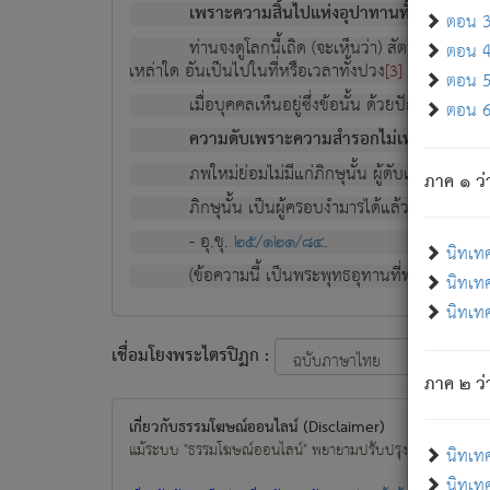
เพราะความสิ้นไปแห่งอุปาทานทั้งปวง ความเกิ
ตอน 3 
ท่านจงดูโลกนี้เถิด (จะเห็นว่า) สัตว์ทั้งหลาย
ตอน 4 
เหล่าใด อันเป็นไปในที่หรือเวลาทั้งปวง
เพื่อความมีแ
[3]
ตอน 5 
เมื่อบุคคลเห็นอยู่ซึ่งข้อนั้น ด้วยปัญญาอันช
ตอน 6 
ความดับเพราะความสำรอกไม่เหลือ (แห่งภพท
ภพใหม่ย่อมไม่มีแก่ภิกษุนั้น ผู้ดับเย็นสนิทแล้
ภาค ๑ ว่
ภิกษุนั้น เป็นผู้ครอบงำมารได้แล้ว ชนะสงครามแ
- อุ.ขุ.
๒๕/๑๒๑/๘๔
.
นิทเท
(ข้อความนี้ เป็นพระพุทธอุทานที่ทรงเปล่งออก ที่โ
นิทเทศ
นิทเทศ
เชื่อมโยงพระไตรปิฏก :
ภาค ๒ ว่า
เกี่ยวกับธรรมโฆษณ์ออนไลน์ (Disclaimer)
แม้ระบบ "ธรรมโฆษณ์ออนไลน์" พยายามปรับปรุงข้อมูลให้ถูกต้องมา
นิทเท
นิทเทศ