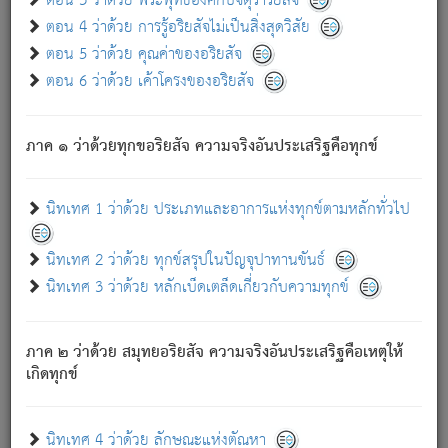
ตอน 3 ว่าด้วย พระพุทธองค์กับจตุราริยสัจ
ภพ.
ตอน 4 ว่าด้วย การรู้อริยสัจไม่เป็นสิ่งสุดวิสัย
สมณะหรือพราหมณ์เหล่าใด กล่าวความหลุดพ้นจากภพว่า
ตอน 5 ว่าด้วย คุณค่าของอริยสัจ
มีได้เพราะภพ เรากล่าวว่า สมณะหรือพราหมณ์ทั้งปวงนั้น
ตอน 6 ว่าด้วย เค้าโครงของอริยสัจ
มิใช่ผู้หลดพ้นจากภพ.
ถึงแม้สมณะหรือพราหมณ์เหล่าใด กล่าวความออกไปได้จาก
ภพ ว่ามีได้เพราะวิภพ
: เรากล่าวว่า สมณะหรือพราหมณ์ทั้ง
[2]
ภาค ๑ ว่าด้วยทุกขอริยสัจ ความจริงอันประเสริฐคือทุกข์
ปวงนั้น ก็ยังสลัดภพออกไปไม่ได้.
ก็ทุกข์นี้มีขึ้น เพราะอาศัยซึ่งอุปธิทั้งปวง.
นิทเทศ 1 ว่าด้วย ประเภทและอาการแห่งทุกข์ตามหลักทั่วไป
เพราะความสิ้นไปแห่งอุปาทานทั้งปวง ความเกิดขึ้นแห่ง
ทุกข์จึงไม่มี.
นิทเทศ 2 ว่าด้วย ทุกข์สรุปในปัญจุปาทานขันธ์
ท่านจงดูโลกนี้เถิด (จะเห็นว่า) สัตว์ทั้งหลายอันอวิชาหนา
นิทเทศ 3 ว่าด้วย หลักเบ็ดเตล็ดเกี่ยวกับความทุกข์
แน่นบังหนาแล้ว; และว่า สัตว์ผู้ยินดีในภพอันเป็นแล้วนั้น ย่อม
ไม่เป็นผู้หลุดพ้นไปจากภพได้. ก็ภพทั้งหลายเหล่าหนึ่งเหล่าใด
อันเป็นไปในที่หรือเวลาทั้งปวง
เพื่อความมีแห่งประโยชน์โดย
[3]
ภาค ๒ ว่าด้วย สมุทยอริยสัจ ความจริงอันประเสริฐคือเหตุให้
ประการทั้งปวง; ภพทั้งหลายทั้งหมดนั้น ไม่เที่ยง เป็นทุกข์ มี
เกิดทุกข์
ความแปรปรวนเป็นธรรมดา.
เมื่อบุคคลเห็นอยู่ซึ่งข้อนั้น ด้วยปัญญาอันชอบตามที่เป็นจริง
อย่างนี้อยู่; เขาย่อมละภวตัณหาได้ และไม่เพลิดเพลินวิภวตัณหา
นิทเทศ 4 ว่าด้วย ลักษณะแห่งตัณหา