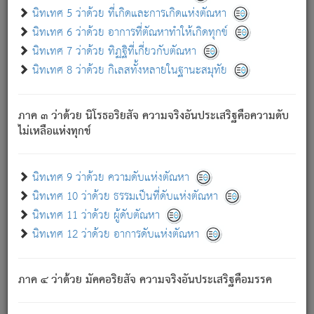
ด้วย.
นิทเทศ 5 ว่าด้วย ที่เกิดและการเกิดแห่งตัณหา
ความดับเพราะความสำรอกไม่เหลือ (แห่งภพทั้งหลาย)
นิทเทศ 6 ว่าด้วย อาการที่ตัณหาทำให้เกิดทุกข์
เพราะความสิ้นไปแห่งตัณหาโดยประการทั้งปวง นั้นคือ
นิทเทศ 7 ว่าด้วย ทิฏฐิที่เกี่ยวกับตัณหา
นิพพาน.
นิทเทศ 8 ว่าด้วย กิเลสทั้งหลายในฐานะสมุทัย
ภพใหม่ย่อมไม่มีแก่ภิกษุนั้น ผู้ดับเย็นสนิทแล้ว เพราะไม่มี
ความยึดมั่น
ภาค ๓ ว่าด้วย นิโรธอริยสัจ ความจริงอันประเสริฐคือความดับ
ภิกษุนั้น เป็นผู้ครอบงำมารได้แล้ว ชนะสงครามแล้ว ก้าวล่วง
ไม่เหลือแห่งทุกข์
ภพทั้งหลายทั้งปวงได้แล้ว เป็นผู้คงที่ (คือไม่เปลี่ยนแปลงอีกต่อ
ไป). ดังนี้แล
- อุ.ขุ.
๒๕/๑๒๑/๘๔
.
นิทเทศ 9 ว่าด้วย ความดับแห่งตัณหา
(ข้อความนี้ เป็นพระพุทธอุทานที่ทรงเปล่งออก ที่โคนต้นโพธิ์
นิทเทศ 10 ว่าด้วย ธรรมเป็นที่ดับแห่งตัณหา
เป็นที่ตรัสรู้ เมื่อตรัสรู้แล้วได้ 7 วัน)
นิทเทศ 11 ว่าด้วย ผู้ดับตัณหา
นิทเทศ 12 ว่าด้วย อาการดับแห่งตัณหา
เชื่อมโยงพระไตรปิฏก :
ภาค ๔ ว่าด้วย มัคคอริยสัจ ความจริงอันประเสริฐคือมรรค