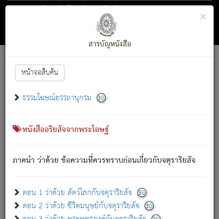
ตอน 1 ว่าด้วย สัตว์โลกกับจตุราริยสัจ
×
ถัดไป
ค้นหา
สารบัญ
สารบัญหนังสือ
[
Font :
15 ]
|
|
หน้าจอสืบค้น
ตรัสรู้แล้ว ทรงรำพึงถึงหมู่สัตว์
|
ธรรมโฆษณ์อรรถานุกรม
สัตว์โลกนี้ เกิดความเดือดร้อนแล้ว มีผัสสะบังหน้า
ย่อม
[1]
กล่าวซึ่งโรค (ความเสียดแทง) นั้นโดยความเป็นตัวเป็นตน
เขาสำคัญสิ่งใด โดยความเป็นประการใด แต่สิ่งนั้นย่อมเป็น
หนังสืออริยสัจจากพระโอษฐ์
(ตามที่เป็นจริง) โดยประการอื่นจากที่เขาสำคัญนั้น
สัตว์โลกติดข้องอยู่ในภพ ถูกภพบังหน้าแล้ว มีภพโดยความ
ภาคนำ ว่าด้วย ข้อความที่ควรทราบก่อนเกี่ยวกับจตุราริยสัจ
เป็นอย่างอื่น (จากที่มันเป็นอยู่จริง) จึงได้เพลิดเพลินยิ่งนักในภพ
นั้น
เขาเพลิดเพลินยิ่งนักในสิ่งใด สิ่งนั้นเป็นภัย (ที่เขาไม่รู้จัก)
:
ตอน 1 ว่าด้วย สัตว์โลกกับจตุราริยสัจ
เขากลัวต่อสิ่งใดสิ่งนั้นเป็นทุกข์
ตอน 2 ว่าด้วย ชีวิตมนุษย์กับจตุราริยสัจ
พรหมจรรย์นี้ อันบุคคลย่อมประพฤติ ก็เพื่อการละขาดซึ่ง