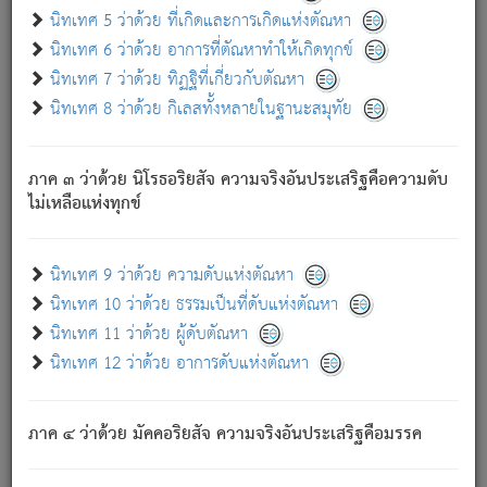
ด้วย.
นิทเทศ 5 ว่าด้วย ที่เกิดและการเกิดแห่งตัณหา
ความดับเพราะความสำรอกไม่เหลือ (แห่งภพทั้งหลาย)
นิทเทศ 6 ว่าด้วย อาการที่ตัณหาทำให้เกิดทุกข์
เพราะความสิ้นไปแห่งตัณหาโดยประการทั้งปวง นั้นคือ
นิทเทศ 7 ว่าด้วย ทิฏฐิที่เกี่ยวกับตัณหา
นิพพาน.
นิทเทศ 8 ว่าด้วย กิเลสทั้งหลายในฐานะสมุทัย
ภพใหม่ย่อมไม่มีแก่ภิกษุนั้น ผู้ดับเย็นสนิทแล้ว เพราะไม่มี
ความยึดมั่น
ภาค ๓ ว่าด้วย นิโรธอริยสัจ ความจริงอันประเสริฐคือความดับ
ภิกษุนั้น เป็นผู้ครอบงำมารได้แล้ว ชนะสงครามแล้ว ก้าวล่วง
ไม่เหลือแห่งทุกข์
ภพทั้งหลายทั้งปวงได้แล้ว เป็นผู้คงที่ (คือไม่เปลี่ยนแปลงอีกต่อ
ไป). ดังนี้แล
- อุ.ขุ.
๒๕/๑๒๑/๘๔
.
นิทเทศ 9 ว่าด้วย ความดับแห่งตัณหา
(ข้อความนี้ เป็นพระพุทธอุทานที่ทรงเปล่งออก ที่โคนต้นโพธิ์
นิทเทศ 10 ว่าด้วย ธรรมเป็นที่ดับแห่งตัณหา
เป็นที่ตรัสรู้ เมื่อตรัสรู้แล้วได้ 7 วัน)
นิทเทศ 11 ว่าด้วย ผู้ดับตัณหา
นิทเทศ 12 ว่าด้วย อาการดับแห่งตัณหา
เชื่อมโยงพระไตรปิฏก :
ภาค ๔ ว่าด้วย มัคคอริยสัจ ความจริงอันประเสริฐคือมรรค