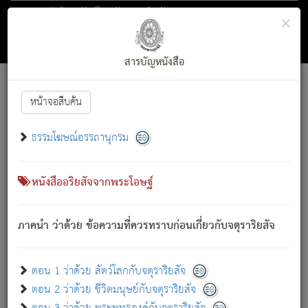
ตอน 1 ว่าด้วย สัตว์โลกกับจตุราริยสัจ
×
ถัดไป
ค้นหา
สารบัญ
สารบัญหนังสือ
[
Font :
15 ]
|
|
หน้าจอสืบค้น
ตรัสรู้แล้ว ทรงรำพึงถึงหมู่สัตว์
|
ธรรมโฆษณ์อรรถานุกรม
สัตว์โลกนี้ เกิดความเดือดร้อนแล้ว มีผัสสะบังหน้า
ย่อม
[1]
กล่าวซึ่งโรค (ความเสียดแทง) นั้นโดยความเป็นตัวเป็นตน
เขาสำคัญสิ่งใด โดยความเป็นประการใด แต่สิ่งนั้นย่อมเป็น
หนังสืออริยสัจจากพระโอษฐ์
(ตามที่เป็นจริง) โดยประการอื่นจากที่เขาสำคัญนั้น
สัตว์โลกติดข้องอยู่ในภพ ถูกภพบังหน้าแล้ว มีภพโดยความ
ภาคนำ ว่าด้วย ข้อความที่ควรทราบก่อนเกี่ยวกับจตุราริยสัจ
เป็นอย่างอื่น (จากที่มันเป็นอยู่จริง) จึงได้เพลิดเพลินยิ่งนักในภพ
นั้น
เขาเพลิดเพลินยิ่งนักในสิ่งใด สิ่งนั้นเป็นภัย (ที่เขาไม่รู้จัก)
:
ตอน 1 ว่าด้วย สัตว์โลกกับจตุราริยสัจ
เขากลัวต่อสิ่งใดสิ่งนั้นเป็นทุกข์
ตอน 2 ว่าด้วย ชีวิตมนุษย์กับจตุราริยสัจ
พรหมจรรย์นี้ อันบุคคลย่อมประพฤติ ก็เพื่อการละขาดซึ่ง