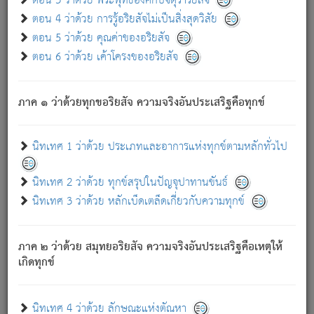
ตอน 3 ว่าด้วย พระพุทธองค์กับจตุราริยสัจ
ภพ.
ตอน 4 ว่าด้วย การรู้อริยสัจไม่เป็นสิ่งสุดวิสัย
สมณะหรือพราหมณ์เหล่าใด กล่าวความหลุดพ้นจากภพว่า
ตอน 5 ว่าด้วย คุณค่าของอริยสัจ
มีได้เพราะภพ เรากล่าวว่า สมณะหรือพราหมณ์ทั้งปวงนั้น
ตอน 6 ว่าด้วย เค้าโครงของอริยสัจ
มิใช่ผู้หลดพ้นจากภพ.
ถึงแม้สมณะหรือพราหมณ์เหล่าใด กล่าวความออกไปได้จาก
ภพ ว่ามีได้เพราะวิภพ
: เรากล่าวว่า สมณะหรือพราหมณ์ทั้ง
[2]
ภาค ๑ ว่าด้วยทุกขอริยสัจ ความจริงอันประเสริฐคือทุกข์
ปวงนั้น ก็ยังสลัดภพออกไปไม่ได้.
ก็ทุกข์นี้มีขึ้น เพราะอาศัยซึ่งอุปธิทั้งปวง.
นิทเทศ 1 ว่าด้วย ประเภทและอาการแห่งทุกข์ตามหลักทั่วไป
เพราะความสิ้นไปแห่งอุปาทานทั้งปวง ความเกิดขึ้นแห่ง
ทุกข์จึงไม่มี.
นิทเทศ 2 ว่าด้วย ทุกข์สรุปในปัญจุปาทานขันธ์
ท่านจงดูโลกนี้เถิด (จะเห็นว่า) สัตว์ทั้งหลายอันอวิชาหนา
นิทเทศ 3 ว่าด้วย หลักเบ็ดเตล็ดเกี่ยวกับความทุกข์
แน่นบังหนาแล้ว; และว่า สัตว์ผู้ยินดีในภพอันเป็นแล้วนั้น ย่อม
ไม่เป็นผู้หลุดพ้นไปจากภพได้. ก็ภพทั้งหลายเหล่าหนึ่งเหล่าใด
อันเป็นไปในที่หรือเวลาทั้งปวง
เพื่อความมีแห่งประโยชน์โดย
[3]
ภาค ๒ ว่าด้วย สมุทยอริยสัจ ความจริงอันประเสริฐคือเหตุให้
ประการทั้งปวง; ภพทั้งหลายทั้งหมดนั้น ไม่เที่ยง เป็นทุกข์ มี
เกิดทุกข์
ความแปรปรวนเป็นธรรมดา.
เมื่อบุคคลเห็นอยู่ซึ่งข้อนั้น ด้วยปัญญาอันชอบตามที่เป็นจริง
อย่างนี้อยู่; เขาย่อมละภวตัณหาได้ และไม่เพลิดเพลินวิภวตัณหา
นิทเทศ 4 ว่าด้วย ลักษณะแห่งตัณหา