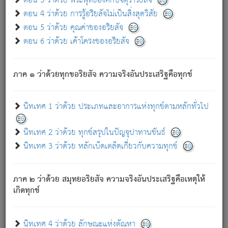
ตอน 3 ว่าด้วย พระพุทธองค์กับจตุราริยสัจ
ภพ.
ตอน 4 ว่าด้วย การรู้อริยสัจไม่เป็นสิ่งสุดวิสัย
สมณะหรือพราหมณ์เหล่าใด กล่าวความหลุดพ้นจากภพว่า
ตอน 5 ว่าด้วย คุณค่าของอริยสัจ
มีได้เพราะภพ เรากล่าวว่า สมณะหรือพราหมณ์ทั้งปวงนั้น
ตอน 6 ว่าด้วย เค้าโครงของอริยสัจ
มิใช่ผู้หลดพ้นจากภพ.
ถึงแม้สมณะหรือพราหมณ์เหล่าใด กล่าวความออกไปได้จาก
ภพ ว่ามีได้เพราะวิภพ
: เรากล่าวว่า สมณะหรือพราหมณ์ทั้ง
[2]
ภาค ๑ ว่าด้วยทุกขอริยสัจ ความจริงอันประเสริฐคือทุกข์
ปวงนั้น ก็ยังสลัดภพออกไปไม่ได้.
ก็ทุกข์นี้มีขึ้น เพราะอาศัยซึ่งอุปธิทั้งปวง.
นิทเทศ 1 ว่าด้วย ประเภทและอาการแห่งทุกข์ตามหลักทั่วไป
เพราะความสิ้นไปแห่งอุปาทานทั้งปวง ความเกิดขึ้นแห่ง
ทุกข์จึงไม่มี.
นิทเทศ 2 ว่าด้วย ทุกข์สรุปในปัญจุปาทานขันธ์
ท่านจงดูโลกนี้เถิด (จะเห็นว่า) สัตว์ทั้งหลายอันอวิชาหนา
นิทเทศ 3 ว่าด้วย หลักเบ็ดเตล็ดเกี่ยวกับความทุกข์
แน่นบังหนาแล้ว; และว่า สัตว์ผู้ยินดีในภพอันเป็นแล้วนั้น ย่อม
ไม่เป็นผู้หลุดพ้นไปจากภพได้. ก็ภพทั้งหลายเหล่าหนึ่งเหล่าใด
อันเป็นไปในที่หรือเวลาทั้งปวง
เพื่อความมีแห่งประโยชน์โดย
[3]
ภาค ๒ ว่าด้วย สมุทยอริยสัจ ความจริงอันประเสริฐคือเหตุให้
ประการทั้งปวง; ภพทั้งหลายทั้งหมดนั้น ไม่เที่ยง เป็นทุกข์ มี
เกิดทุกข์
ความแปรปรวนเป็นธรรมดา.
เมื่อบุคคลเห็นอยู่ซึ่งข้อนั้น ด้วยปัญญาอันชอบตามที่เป็นจริง
อย่างนี้อยู่; เขาย่อมละภวตัณหาได้ และไม่เพลิดเพลินวิภวตัณหา
นิทเทศ 4 ว่าด้วย ลักษณะแห่งตัณหา