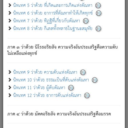
ด้วย.
นิทเทศ 5 ว่าด้วย ที่เกิดและการเกิดแห่งตัณหา
ความดับเพราะความสำรอกไม่เหลือ (แห่งภพทั้งหลาย)
นิทเทศ 6 ว่าด้วย อาการที่ตัณหาทำให้เกิดทุกข์
เพราะความสิ้นไปแห่งตัณหาโดยประการทั้งปวง นั้นคือ
นิทเทศ 7 ว่าด้วย ทิฏฐิที่เกี่ยวกับตัณหา
นิพพาน.
นิทเทศ 8 ว่าด้วย กิเลสทั้งหลายในฐานะสมุทัย
ภพใหม่ย่อมไม่มีแก่ภิกษุนั้น ผู้ดับเย็นสนิทแล้ว เพราะไม่มี
ความยึดมั่น
ภาค ๓ ว่าด้วย นิโรธอริยสัจ ความจริงอันประเสริฐคือความดับ
ภิกษุนั้น เป็นผู้ครอบงำมารได้แล้ว ชนะสงครามแล้ว ก้าวล่วง
ไม่เหลือแห่งทุกข์
ภพทั้งหลายทั้งปวงได้แล้ว เป็นผู้คงที่ (คือไม่เปลี่ยนแปลงอีกต่อ
ไป). ดังนี้แล
- อุ.ขุ.
๒๕/๑๒๑/๘๔
.
นิทเทศ 9 ว่าด้วย ความดับแห่งตัณหา
(ข้อความนี้ เป็นพระพุทธอุทานที่ทรงเปล่งออก ที่โคนต้นโพธิ์
นิทเทศ 10 ว่าด้วย ธรรมเป็นที่ดับแห่งตัณหา
เป็นที่ตรัสรู้ เมื่อตรัสรู้แล้วได้ 7 วัน)
นิทเทศ 11 ว่าด้วย ผู้ดับตัณหา
นิทเทศ 12 ว่าด้วย อาการดับแห่งตัณหา
เชื่อมโยงพระไตรปิฏก :
ภาค ๔ ว่าด้วย มัคคอริยสัจ ความจริงอันประเสริฐคือมรรค