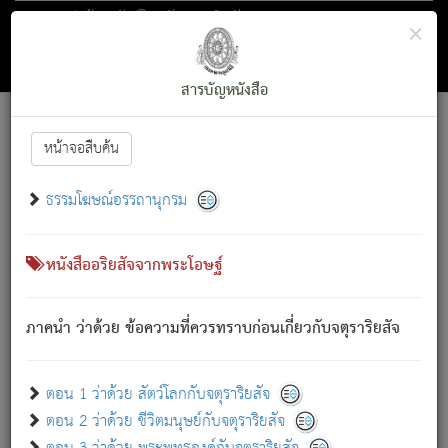
ตอน 1 ว่าด้วย สัตว์โลกกับจตุราริยสัจ
×
ถัดไป
ค้นหา
สารบัญ
สารบัญหนังสือ
[
Font :
15 ]
|
|
หน้าจอสืบค้น
ตรัสรู้แล้ว ทรงรำพึงถึงหมู่สัตว์
|
ธรรมโฆษณ์อรรถานุกรม
สัตว์โลกนี้ เกิดความเดือดร้อนแล้ว มีผัสสะบังหน้า
ย่อม
[1]
กล่าวซึ่งโรค (ความเสียดแทง) นั้นโดยความเป็นตัวเป็นตน
เขาสำคัญสิ่งใด โดยความเป็นประการใด แต่สิ่งนั้นย่อมเป็น
หนังสืออริยสัจจากพระโอษฐ์
(ตามที่เป็นจริง) โดยประการอื่นจากที่เขาสำคัญนั้น
สัตว์โลกติดข้องอยู่ในภพ ถูกภพบังหน้าแล้ว มีภพโดยความ
ภาคนำ ว่าด้วย ข้อความที่ควรทราบก่อนเกี่ยวกับจตุราริยสัจ
เป็นอย่างอื่น (จากที่มันเป็นอยู่จริง) จึงได้เพลิดเพลินยิ่งนักในภพ
นั้น
เขาเพลิดเพลินยิ่งนักในสิ่งใด สิ่งนั้นเป็นภัย (ที่เขาไม่รู้จัก)
:
ตอน 1 ว่าด้วย สัตว์โลกกับจตุราริยสัจ
เขากลัวต่อสิ่งใดสิ่งนั้นเป็นทุกข์
ตอน 2 ว่าด้วย ชีวิตมนุษย์กับจตุราริยสัจ
พรหมจรรย์นี้ อันบุคคลย่อมประพฤติ ก็เพื่อการละขาดซึ่ง