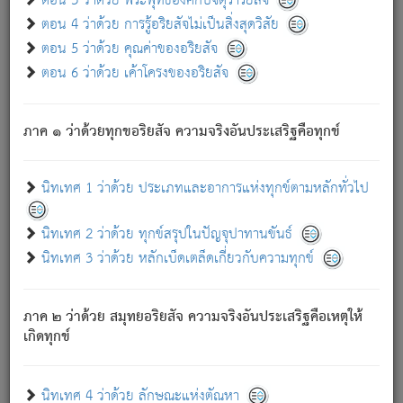
ตอน 3 ว่าด้วย พระพุทธองค์กับจตุราริยสัจ
ภพ.
ตอน 4 ว่าด้วย การรู้อริยสัจไม่เป็นสิ่งสุดวิสัย
สมณะหรือพราหมณ์เหล่าใด กล่าวความหลุดพ้นจากภพว่า
ตอน 5 ว่าด้วย คุณค่าของอริยสัจ
มีได้เพราะภพ เรากล่าวว่า สมณะหรือพราหมณ์ทั้งปวงนั้น
ตอน 6 ว่าด้วย เค้าโครงของอริยสัจ
มิใช่ผู้หลดพ้นจากภพ.
ถึงแม้สมณะหรือพราหมณ์เหล่าใด กล่าวความออกไปได้จาก
ภพ ว่ามีได้เพราะวิภพ
: เรากล่าวว่า สมณะหรือพราหมณ์ทั้ง
[2]
ภาค ๑ ว่าด้วยทุกขอริยสัจ ความจริงอันประเสริฐคือทุกข์
ปวงนั้น ก็ยังสลัดภพออกไปไม่ได้.
ก็ทุกข์นี้มีขึ้น เพราะอาศัยซึ่งอุปธิทั้งปวง.
นิทเทศ 1 ว่าด้วย ประเภทและอาการแห่งทุกข์ตามหลักทั่วไป
เพราะความสิ้นไปแห่งอุปาทานทั้งปวง ความเกิดขึ้นแห่ง
ทุกข์จึงไม่มี.
นิทเทศ 2 ว่าด้วย ทุกข์สรุปในปัญจุปาทานขันธ์
ท่านจงดูโลกนี้เถิด (จะเห็นว่า) สัตว์ทั้งหลายอันอวิชาหนา
นิทเทศ 3 ว่าด้วย หลักเบ็ดเตล็ดเกี่ยวกับความทุกข์
แน่นบังหนาแล้ว; และว่า สัตว์ผู้ยินดีในภพอันเป็นแล้วนั้น ย่อม
ไม่เป็นผู้หลุดพ้นไปจากภพได้. ก็ภพทั้งหลายเหล่าหนึ่งเหล่าใด
อันเป็นไปในที่หรือเวลาทั้งปวง
เพื่อความมีแห่งประโยชน์โดย
[3]
ภาค ๒ ว่าด้วย สมุทยอริยสัจ ความจริงอันประเสริฐคือเหตุให้
ประการทั้งปวง; ภพทั้งหลายทั้งหมดนั้น ไม่เที่ยง เป็นทุกข์ มี
เกิดทุกข์
ความแปรปรวนเป็นธรรมดา.
เมื่อบุคคลเห็นอยู่ซึ่งข้อนั้น ด้วยปัญญาอันชอบตามที่เป็นจริง
อย่างนี้อยู่; เขาย่อมละภวตัณหาได้ และไม่เพลิดเพลินวิภวตัณหา
นิทเทศ 4 ว่าด้วย ลักษณะแห่งตัณหา