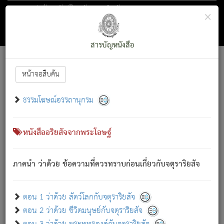
ตอน 1 ว่าด้วย สัตว์โลกกับจตุราริยสัจ
×
ถัดไป
ค้นหา
สารบัญ
สารบัญหนังสือ
[
Font :
15 ]
|
|
หน้าจอสืบค้น
ตรัสรู้แล้ว ทรงรำพึงถึงหมู่สัตว์
|
ธรรมโฆษณ์อรรถานุกรม
สัตว์โลกนี้ เกิดความเดือดร้อนแล้ว มีผัสสะบังหน้า
ย่อม
[1]
กล่าวซึ่งโรค (ความเสียดแทง) นั้นโดยความเป็นตัวเป็นตน
เขาสำคัญสิ่งใด โดยความเป็นประการใด แต่สิ่งนั้นย่อมเป็น
หนังสืออริยสัจจากพระโอษฐ์
(ตามที่เป็นจริง) โดยประการอื่นจากที่เขาสำคัญนั้น
สัตว์โลกติดข้องอยู่ในภพ ถูกภพบังหน้าแล้ว มีภพโดยความ
ภาคนำ ว่าด้วย ข้อความที่ควรทราบก่อนเกี่ยวกับจตุราริยสัจ
เป็นอย่างอื่น (จากที่มันเป็นอยู่จริง) จึงได้เพลิดเพลินยิ่งนักในภพ
นั้น
เขาเพลิดเพลินยิ่งนักในสิ่งใด สิ่งนั้นเป็นภัย (ที่เขาไม่รู้จัก)
:
ตอน 1 ว่าด้วย สัตว์โลกกับจตุราริยสัจ
เขากลัวต่อสิ่งใดสิ่งนั้นเป็นทุกข์
ตอน 2 ว่าด้วย ชีวิตมนุษย์กับจตุราริยสัจ
พรหมจรรย์นี้ อันบุคคลย่อมประพฤติ ก็เพื่อการละขาดซึ่ง