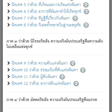
ด้วย.
นิทเทศ 5 ว่าด้วย ที่เกิดและการเกิดแห่งตัณหา
ความดับเพราะความสำรอกไม่เหลือ (แห่งภพทั้งหลาย)
นิทเทศ 6 ว่าด้วย อาการที่ตัณหาทำให้เกิดทุกข์
เพราะความสิ้นไปแห่งตัณหาโดยประการทั้งปวง นั้นคือ
นิทเทศ 7 ว่าด้วย ทิฏฐิที่เกี่ยวกับตัณหา
นิพพาน.
นิทเทศ 8 ว่าด้วย กิเลสทั้งหลายในฐานะสมุทัย
ภพใหม่ย่อมไม่มีแก่ภิกษุนั้น ผู้ดับเย็นสนิทแล้ว เพราะไม่มี
ความยึดมั่น
ภาค ๓ ว่าด้วย นิโรธอริยสัจ ความจริงอันประเสริฐคือความดับ
ภิกษุนั้น เป็นผู้ครอบงำมารได้แล้ว ชนะสงครามแล้ว ก้าวล่วง
ไม่เหลือแห่งทุกข์
ภพทั้งหลายทั้งปวงได้แล้ว เป็นผู้คงที่ (คือไม่เปลี่ยนแปลงอีกต่อ
ไป). ดังนี้แล
- อุ.ขุ.
๒๕/๑๒๑/๘๔
.
นิทเทศ 9 ว่าด้วย ความดับแห่งตัณหา
(ข้อความนี้ เป็นพระพุทธอุทานที่ทรงเปล่งออก ที่โคนต้นโพธิ์
นิทเทศ 10 ว่าด้วย ธรรมเป็นที่ดับแห่งตัณหา
เป็นที่ตรัสรู้ เมื่อตรัสรู้แล้วได้ 7 วัน)
นิทเทศ 11 ว่าด้วย ผู้ดับตัณหา
นิทเทศ 12 ว่าด้วย อาการดับแห่งตัณหา
เชื่อมโยงพระไตรปิฏก :
ภาค ๔ ว่าด้วย มัคคอริยสัจ ความจริงอันประเสริฐคือมรรค