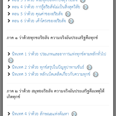
ตอน 3 ว่าด้วย พระพุทธองค์กับจตุราริยสัจ
ภพ.
ตอน 4 ว่าด้วย การรู้อริยสัจไม่เป็นสิ่งสุดวิสัย
สมณะหรือพราหมณ์เหล่าใด กล่าวความหลุดพ้นจากภพว่า
ตอน 5 ว่าด้วย คุณค่าของอริยสัจ
มีได้เพราะภพ เรากล่าวว่า สมณะหรือพราหมณ์ทั้งปวงนั้น
ตอน 6 ว่าด้วย เค้าโครงของอริยสัจ
มิใช่ผู้หลดพ้นจากภพ.
ถึงแม้สมณะหรือพราหมณ์เหล่าใด กล่าวความออกไปได้จาก
ภพ ว่ามีได้เพราะวิภพ
: เรากล่าวว่า สมณะหรือพราหมณ์ทั้ง
[2]
ภาค ๑ ว่าด้วยทุกขอริยสัจ ความจริงอันประเสริฐคือทุกข์
ปวงนั้น ก็ยังสลัดภพออกไปไม่ได้.
ก็ทุกข์นี้มีขึ้น เพราะอาศัยซึ่งอุปธิทั้งปวง.
นิทเทศ 1 ว่าด้วย ประเภทและอาการแห่งทุกข์ตามหลักทั่วไป
เพราะความสิ้นไปแห่งอุปาทานทั้งปวง ความเกิดขึ้นแห่ง
ทุกข์จึงไม่มี.
นิทเทศ 2 ว่าด้วย ทุกข์สรุปในปัญจุปาทานขันธ์
ท่านจงดูโลกนี้เถิด (จะเห็นว่า) สัตว์ทั้งหลายอันอวิชาหนา
นิทเทศ 3 ว่าด้วย หลักเบ็ดเตล็ดเกี่ยวกับความทุกข์
แน่นบังหนาแล้ว; และว่า สัตว์ผู้ยินดีในภพอันเป็นแล้วนั้น ย่อม
ไม่เป็นผู้หลุดพ้นไปจากภพได้. ก็ภพทั้งหลายเหล่าหนึ่งเหล่าใด
อันเป็นไปในที่หรือเวลาทั้งปวง
เพื่อความมีแห่งประโยชน์โดย
[3]
ภาค ๒ ว่าด้วย สมุทยอริยสัจ ความจริงอันประเสริฐคือเหตุให้
ประการทั้งปวง; ภพทั้งหลายทั้งหมดนั้น ไม่เที่ยง เป็นทุกข์ มี
เกิดทุกข์
ความแปรปรวนเป็นธรรมดา.
เมื่อบุคคลเห็นอยู่ซึ่งข้อนั้น ด้วยปัญญาอันชอบตามที่เป็นจริง
อย่างนี้อยู่; เขาย่อมละภวตัณหาได้ และไม่เพลิดเพลินวิภวตัณหา
นิทเทศ 4 ว่าด้วย ลักษณะแห่งตัณหา