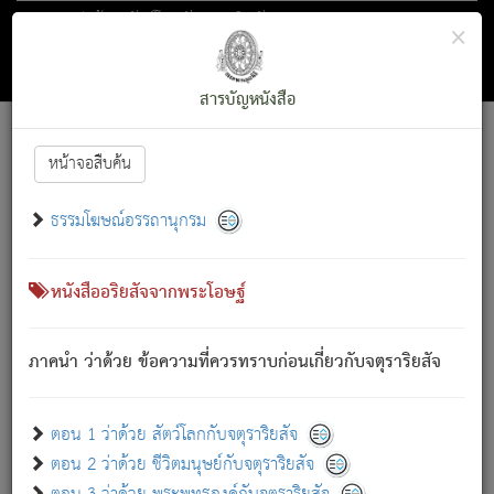
ตอน 1 ว่าด้วย สัตว์โลกกับจตุราริยสัจ
×
ถัดไป
ค้นหา
สารบัญ
สารบัญหนังสือ
[
Font :
15 ]
|
|
หน้าจอสืบค้น
ตรัสรู้แล้ว ทรงรำพึงถึงหมู่สัตว์
|
ธรรมโฆษณ์อรรถานุกรม
สัตว์โลกนี้ เกิดความเดือดร้อนแล้ว มีผัสสะบังหน้า
ย่อม
[1]
กล่าวซึ่งโรค (ความเสียดแทง) นั้นโดยความเป็นตัวเป็นตน
เขาสำคัญสิ่งใด โดยความเป็นประการใด แต่สิ่งนั้นย่อมเป็น
หนังสืออริยสัจจากพระโอษฐ์
(ตามที่เป็นจริง) โดยประการอื่นจากที่เขาสำคัญนั้น
สัตว์โลกติดข้องอยู่ในภพ ถูกภพบังหน้าแล้ว มีภพโดยความ
ภาคนำ ว่าด้วย ข้อความที่ควรทราบก่อนเกี่ยวกับจตุราริยสัจ
เป็นอย่างอื่น (จากที่มันเป็นอยู่จริง) จึงได้เพลิดเพลินยิ่งนักในภพ
นั้น
เขาเพลิดเพลินยิ่งนักในสิ่งใด สิ่งนั้นเป็นภัย (ที่เขาไม่รู้จัก)
:
ตอน 1 ว่าด้วย สัตว์โลกกับจตุราริยสัจ
เขากลัวต่อสิ่งใดสิ่งนั้นเป็นทุกข์
ตอน 2 ว่าด้วย ชีวิตมนุษย์กับจตุราริยสัจ
พรหมจรรย์นี้ อันบุคคลย่อมประพฤติ ก็เพื่อการละขาดซึ่ง