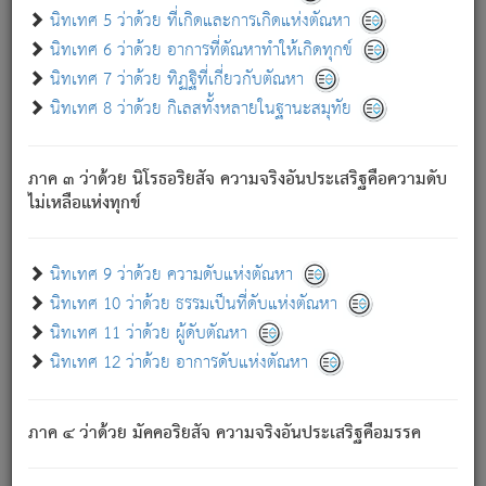
ด้วย.
นิทเทศ 5 ว่าด้วย ที่เกิดและการเกิดแห่งตัณหา
ความดับเพราะความสำรอกไม่เหลือ (แห่งภพทั้งหลาย)
นิทเทศ 6 ว่าด้วย อาการที่ตัณหาทำให้เกิดทุกข์
เพราะความสิ้นไปแห่งตัณหาโดยประการทั้งปวง นั้นคือ
นิทเทศ 7 ว่าด้วย ทิฏฐิที่เกี่ยวกับตัณหา
นิพพาน.
นิทเทศ 8 ว่าด้วย กิเลสทั้งหลายในฐานะสมุทัย
ภพใหม่ย่อมไม่มีแก่ภิกษุนั้น ผู้ดับเย็นสนิทแล้ว เพราะไม่มี
ความยึดมั่น
ภาค ๓ ว่าด้วย นิโรธอริยสัจ ความจริงอันประเสริฐคือความดับ
ภิกษุนั้น เป็นผู้ครอบงำมารได้แล้ว ชนะสงครามแล้ว ก้าวล่วง
ไม่เหลือแห่งทุกข์
ภพทั้งหลายทั้งปวงได้แล้ว เป็นผู้คงที่ (คือไม่เปลี่ยนแปลงอีกต่อ
ไป). ดังนี้แล
- อุ.ขุ.
๒๕/๑๒๑/๘๔
.
นิทเทศ 9 ว่าด้วย ความดับแห่งตัณหา
(ข้อความนี้ เป็นพระพุทธอุทานที่ทรงเปล่งออก ที่โคนต้นโพธิ์
นิทเทศ 10 ว่าด้วย ธรรมเป็นที่ดับแห่งตัณหา
เป็นที่ตรัสรู้ เมื่อตรัสรู้แล้วได้ 7 วัน)
นิทเทศ 11 ว่าด้วย ผู้ดับตัณหา
นิทเทศ 12 ว่าด้วย อาการดับแห่งตัณหา
เชื่อมโยงพระไตรปิฏก :
ภาค ๔ ว่าด้วย มัคคอริยสัจ ความจริงอันประเสริฐคือมรรค