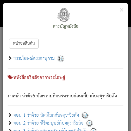
ตอน 1 ว่าด้วย สัตว์โลกกับจตุราริยสัจ
×
ถัดไป
ค้นหา
สารบัญ
สารบัญหนังสือ
[
Font :
15 ]
|
|
หน้าจอสืบค้น
ตรัสรู้แล้ว ทรงรำพึงถึงหมู่สัตว์
|
ธรรมโฆษณ์อรรถานุกรม
สัตว์โลกนี้ เกิดความเดือดร้อนแล้ว มีผัสสะบังหน้า
ย่อม
[1]
กล่าวซึ่งโรค (ความเสียดแทง) นั้นโดยความเป็นตัวเป็นตน
เขาสำคัญสิ่งใด โดยความเป็นประการใด แต่สิ่งนั้นย่อมเป็น
หนังสืออริยสัจจากพระโอษฐ์
(ตามที่เป็นจริง) โดยประการอื่นจากที่เขาสำคัญนั้น
สัตว์โลกติดข้องอยู่ในภพ ถูกภพบังหน้าแล้ว มีภพโดยความ
ภาคนำ ว่าด้วย ข้อความที่ควรทราบก่อนเกี่ยวกับจตุราริยสัจ
เป็นอย่างอื่น (จากที่มันเป็นอยู่จริง) จึงได้เพลิดเพลินยิ่งนักในภพ
นั้น
เขาเพลิดเพลินยิ่งนักในสิ่งใด สิ่งนั้นเป็นภัย (ที่เขาไม่รู้จัก)
:
ตอน 1 ว่าด้วย สัตว์โลกกับจตุราริยสัจ
เขากลัวต่อสิ่งใดสิ่งนั้นเป็นทุกข์
ตอน 2 ว่าด้วย ชีวิตมนุษย์กับจตุราริยสัจ
พรหมจรรย์นี้ อันบุคคลย่อมประพฤติ ก็เพื่อการละขาดซึ่ง