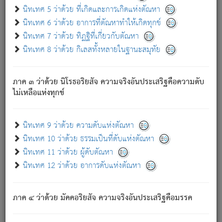
ด้วย.
นิทเทศ 5 ว่าด้วย ที่เกิดและการเกิดแห่งตัณหา
ความดับเพราะความสำรอกไม่เหลือ (แห่งภพทั้งหลาย)
นิทเทศ 6 ว่าด้วย อาการที่ตัณหาทำให้เกิดทุกข์
เพราะความสิ้นไปแห่งตัณหาโดยประการทั้งปวง นั้นคือ
นิทเทศ 7 ว่าด้วย ทิฏฐิที่เกี่ยวกับตัณหา
นิพพาน.
นิทเทศ 8 ว่าด้วย กิเลสทั้งหลายในฐานะสมุทัย
ภพใหม่ย่อมไม่มีแก่ภิกษุนั้น ผู้ดับเย็นสนิทแล้ว เพราะไม่มี
ความยึดมั่น
ภาค ๓ ว่าด้วย นิโรธอริยสัจ ความจริงอันประเสริฐคือความดับ
ภิกษุนั้น เป็นผู้ครอบงำมารได้แล้ว ชนะสงครามแล้ว ก้าวล่วง
ไม่เหลือแห่งทุกข์
ภพทั้งหลายทั้งปวงได้แล้ว เป็นผู้คงที่ (คือไม่เปลี่ยนแปลงอีกต่อ
ไป). ดังนี้แล
- อุ.ขุ.
๒๕/๑๒๑/๘๔
.
นิทเทศ 9 ว่าด้วย ความดับแห่งตัณหา
(ข้อความนี้ เป็นพระพุทธอุทานที่ทรงเปล่งออก ที่โคนต้นโพธิ์
นิทเทศ 10 ว่าด้วย ธรรมเป็นที่ดับแห่งตัณหา
เป็นที่ตรัสรู้ เมื่อตรัสรู้แล้วได้ 7 วัน)
นิทเทศ 11 ว่าด้วย ผู้ดับตัณหา
นิทเทศ 12 ว่าด้วย อาการดับแห่งตัณหา
เชื่อมโยงพระไตรปิฏก :
ภาค ๔ ว่าด้วย มัคคอริยสัจ ความจริงอันประเสริฐคือมรรค