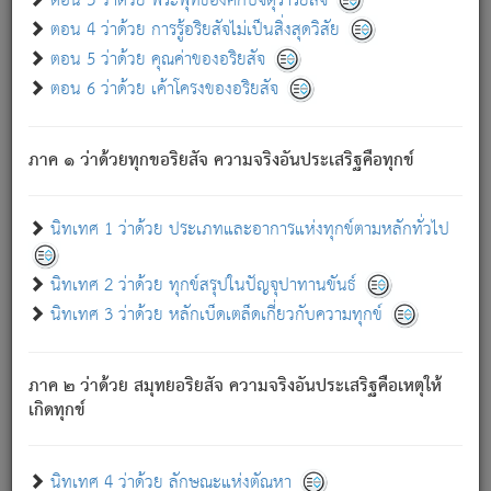
ตอน 3 ว่าด้วย พระพุทธองค์กับจตุราริยสัจ
ภพ.
ตอน 4 ว่าด้วย การรู้อริยสัจไม่เป็นสิ่งสุดวิสัย
สมณะหรือพราหมณ์เหล่าใด กล่าวความหลุดพ้นจากภพว่า
ตอน 5 ว่าด้วย คุณค่าของอริยสัจ
มีได้เพราะภพ เรากล่าวว่า สมณะหรือพราหมณ์ทั้งปวงนั้น
ตอน 6 ว่าด้วย เค้าโครงของอริยสัจ
มิใช่ผู้หลดพ้นจากภพ.
ถึงแม้สมณะหรือพราหมณ์เหล่าใด กล่าวความออกไปได้จาก
ภพ ว่ามีได้เพราะวิภพ
: เรากล่าวว่า สมณะหรือพราหมณ์ทั้ง
[2]
ภาค ๑ ว่าด้วยทุกขอริยสัจ ความจริงอันประเสริฐคือทุกข์
ปวงนั้น ก็ยังสลัดภพออกไปไม่ได้.
ก็ทุกข์นี้มีขึ้น เพราะอาศัยซึ่งอุปธิทั้งปวง.
นิทเทศ 1 ว่าด้วย ประเภทและอาการแห่งทุกข์ตามหลักทั่วไป
เพราะความสิ้นไปแห่งอุปาทานทั้งปวง ความเกิดขึ้นแห่ง
ทุกข์จึงไม่มี.
นิทเทศ 2 ว่าด้วย ทุกข์สรุปในปัญจุปาทานขันธ์
ท่านจงดูโลกนี้เถิด (จะเห็นว่า) สัตว์ทั้งหลายอันอวิชาหนา
นิทเทศ 3 ว่าด้วย หลักเบ็ดเตล็ดเกี่ยวกับความทุกข์
แน่นบังหนาแล้ว; และว่า สัตว์ผู้ยินดีในภพอันเป็นแล้วนั้น ย่อม
ไม่เป็นผู้หลุดพ้นไปจากภพได้. ก็ภพทั้งหลายเหล่าหนึ่งเหล่าใด
อันเป็นไปในที่หรือเวลาทั้งปวง
เพื่อความมีแห่งประโยชน์โดย
[3]
ภาค ๒ ว่าด้วย สมุทยอริยสัจ ความจริงอันประเสริฐคือเหตุให้
ประการทั้งปวง; ภพทั้งหลายทั้งหมดนั้น ไม่เที่ยง เป็นทุกข์ มี
เกิดทุกข์
ความแปรปรวนเป็นธรรมดา.
เมื่อบุคคลเห็นอยู่ซึ่งข้อนั้น ด้วยปัญญาอันชอบตามที่เป็นจริง
อย่างนี้อยู่; เขาย่อมละภวตัณหาได้ และไม่เพลิดเพลินวิภวตัณหา
นิทเทศ 4 ว่าด้วย ลักษณะแห่งตัณหา