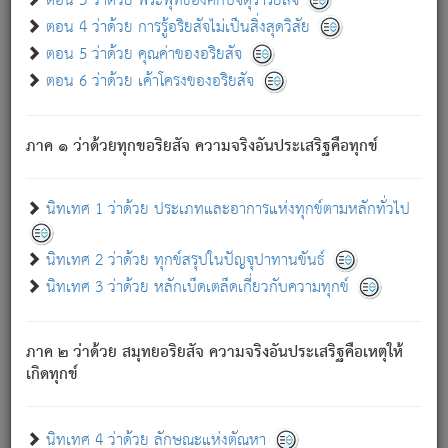
ตอน 3 ว่าด้วย พระพุทธองค์กับจตุราริยสัจ
ภพ.
ตอน 4 ว่าด้วย การรู้อริยสัจไม่เป็นสิ่งสุดวิสัย
สมณะหรือพราหมณ์เหล่าใด กล่าวความหลุดพ้นจากภพว่า
ตอน 5 ว่าด้วย คุณค่าของอริยสัจ
มีได้เพราะภพ เรากล่าวว่า สมณะหรือพราหมณ์ทั้งปวงนั้น
ตอน 6 ว่าด้วย เค้าโครงของอริยสัจ
มิใช่ผู้หลดพ้นจากภพ.
ถึงแม้สมณะหรือพราหมณ์เหล่าใด กล่าวความออกไปได้จาก
ภพ ว่ามีได้เพราะวิภพ
: เรากล่าวว่า สมณะหรือพราหมณ์ทั้ง
[2]
ภาค ๑ ว่าด้วยทุกขอริยสัจ ความจริงอันประเสริฐคือทุกข์
ปวงนั้น ก็ยังสลัดภพออกไปไม่ได้.
ก็ทุกข์นี้มีขึ้น เพราะอาศัยซึ่งอุปธิทั้งปวง.
นิทเทศ 1 ว่าด้วย ประเภทและอาการแห่งทุกข์ตามหลักทั่วไป
เพราะความสิ้นไปแห่งอุปาทานทั้งปวง ความเกิดขึ้นแห่ง
ทุกข์จึงไม่มี.
นิทเทศ 2 ว่าด้วย ทุกข์สรุปในปัญจุปาทานขันธ์
ท่านจงดูโลกนี้เถิด (จะเห็นว่า) สัตว์ทั้งหลายอันอวิชาหนา
นิทเทศ 3 ว่าด้วย หลักเบ็ดเตล็ดเกี่ยวกับความทุกข์
แน่นบังหนาแล้ว; และว่า สัตว์ผู้ยินดีในภพอันเป็นแล้วนั้น ย่อม
ไม่เป็นผู้หลุดพ้นไปจากภพได้. ก็ภพทั้งหลายเหล่าหนึ่งเหล่าใด
อันเป็นไปในที่หรือเวลาทั้งปวง
เพื่อความมีแห่งประโยชน์โดย
[3]
ภาค ๒ ว่าด้วย สมุทยอริยสัจ ความจริงอันประเสริฐคือเหตุให้
ประการทั้งปวง; ภพทั้งหลายทั้งหมดนั้น ไม่เที่ยง เป็นทุกข์ มี
เกิดทุกข์
ความแปรปรวนเป็นธรรมดา.
เมื่อบุคคลเห็นอยู่ซึ่งข้อนั้น ด้วยปัญญาอันชอบตามที่เป็นจริง
อย่างนี้อยู่; เขาย่อมละภวตัณหาได้ และไม่เพลิดเพลินวิภวตัณหา
นิทเทศ 4 ว่าด้วย ลักษณะแห่งตัณหา