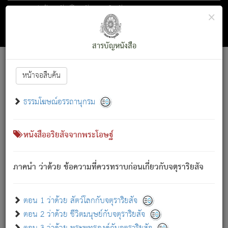
ตอน 1 ว่าด้วย สัตว์โลกกับจตุราริยสัจ
×
ถัดไป
ค้นหา
สารบัญ
สารบัญหนังสือ
[
Font :
15 ]
|
|
หน้าจอสืบค้น
ตรัสรู้แล้ว ทรงรำพึงถึงหมู่สัตว์
|
ธรรมโฆษณ์อรรถานุกรม
สัตว์โลกนี้ เกิดความเดือดร้อนแล้ว มีผัสสะบังหน้า
ย่อม
[1]
กล่าวซึ่งโรค (ความเสียดแทง) นั้นโดยความเป็นตัวเป็นตน
เขาสำคัญสิ่งใด โดยความเป็นประการใด แต่สิ่งนั้นย่อมเป็น
หนังสืออริยสัจจากพระโอษฐ์
(ตามที่เป็นจริง) โดยประการอื่นจากที่เขาสำคัญนั้น
สัตว์โลกติดข้องอยู่ในภพ ถูกภพบังหน้าแล้ว มีภพโดยความ
ภาคนำ ว่าด้วย ข้อความที่ควรทราบก่อนเกี่ยวกับจตุราริยสัจ
เป็นอย่างอื่น (จากที่มันเป็นอยู่จริง) จึงได้เพลิดเพลินยิ่งนักในภพ
นั้น
เขาเพลิดเพลินยิ่งนักในสิ่งใด สิ่งนั้นเป็นภัย (ที่เขาไม่รู้จัก)
:
ตอน 1 ว่าด้วย สัตว์โลกกับจตุราริยสัจ
เขากลัวต่อสิ่งใดสิ่งนั้นเป็นทุกข์
ตอน 2 ว่าด้วย ชีวิตมนุษย์กับจตุราริยสัจ
พรหมจรรย์นี้ อันบุคคลย่อมประพฤติ ก็เพื่อการละขาดซึ่ง