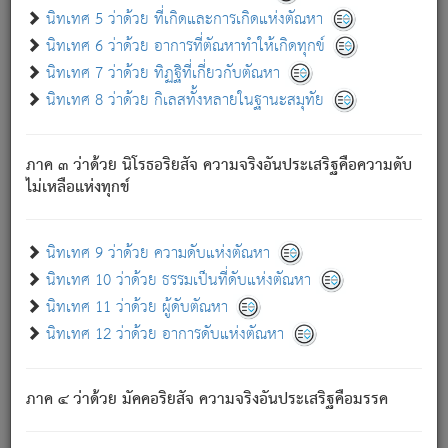
ด้วย.
นิทเทศ 5 ว่าด้วย ที่เกิดและการเกิดแห่งตัณหา
ความดับเพราะความสำรอกไม่เหลือ (แห่งภพทั้งหลาย)
นิทเทศ 6 ว่าด้วย อาการที่ตัณหาทำให้เกิดทุกข์
เพราะความสิ้นไปแห่งตัณหาโดยประการทั้งปวง นั้นคือ
นิทเทศ 7 ว่าด้วย ทิฏฐิที่เกี่ยวกับตัณหา
นิพพาน.
นิทเทศ 8 ว่าด้วย กิเลสทั้งหลายในฐานะสมุทัย
ภพใหม่ย่อมไม่มีแก่ภิกษุนั้น ผู้ดับเย็นสนิทแล้ว เพราะไม่มี
ความยึดมั่น
ภาค ๓ ว่าด้วย นิโรธอริยสัจ ความจริงอันประเสริฐคือความดับ
ภิกษุนั้น เป็นผู้ครอบงำมารได้แล้ว ชนะสงครามแล้ว ก้าวล่วง
ไม่เหลือแห่งทุกข์
ภพทั้งหลายทั้งปวงได้แล้ว เป็นผู้คงที่ (คือไม่เปลี่ยนแปลงอีกต่อ
ไป). ดังนี้แล
- อุ.ขุ.
๒๕/๑๒๑/๘๔
.
นิทเทศ 9 ว่าด้วย ความดับแห่งตัณหา
(ข้อความนี้ เป็นพระพุทธอุทานที่ทรงเปล่งออก ที่โคนต้นโพธิ์
นิทเทศ 10 ว่าด้วย ธรรมเป็นที่ดับแห่งตัณหา
เป็นที่ตรัสรู้ เมื่อตรัสรู้แล้วได้ 7 วัน)
นิทเทศ 11 ว่าด้วย ผู้ดับตัณหา
นิทเทศ 12 ว่าด้วย อาการดับแห่งตัณหา
เชื่อมโยงพระไตรปิฏก :
ภาค ๔ ว่าด้วย มัคคอริยสัจ ความจริงอันประเสริฐคือมรรค