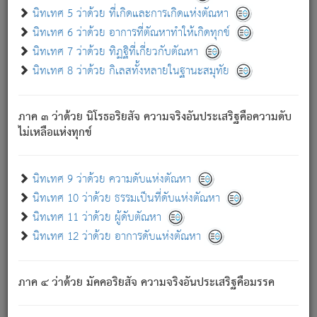
ด้วย.
นิทเทศ 5 ว่าด้วย ที่เกิดและการเกิดแห่งตัณหา
ความดับเพราะความสำรอกไม่เหลือ (แห่งภพทั้งหลาย)
นิทเทศ 6 ว่าด้วย อาการที่ตัณหาทำให้เกิดทุกข์
เพราะความสิ้นไปแห่งตัณหาโดยประการทั้งปวง นั้นคือ
นิทเทศ 7 ว่าด้วย ทิฏฐิที่เกี่ยวกับตัณหา
นิพพาน.
นิทเทศ 8 ว่าด้วย กิเลสทั้งหลายในฐานะสมุทัย
ภพใหม่ย่อมไม่มีแก่ภิกษุนั้น ผู้ดับเย็นสนิทแล้ว เพราะไม่มี
ความยึดมั่น
ภาค ๓ ว่าด้วย นิโรธอริยสัจ ความจริงอันประเสริฐคือความดับ
ภิกษุนั้น เป็นผู้ครอบงำมารได้แล้ว ชนะสงครามแล้ว ก้าวล่วง
ไม่เหลือแห่งทุกข์
ภพทั้งหลายทั้งปวงได้แล้ว เป็นผู้คงที่ (คือไม่เปลี่ยนแปลงอีกต่อ
ไป). ดังนี้แล
- อุ.ขุ.
๒๕/๑๒๑/๘๔
.
นิทเทศ 9 ว่าด้วย ความดับแห่งตัณหา
(ข้อความนี้ เป็นพระพุทธอุทานที่ทรงเปล่งออก ที่โคนต้นโพธิ์
นิทเทศ 10 ว่าด้วย ธรรมเป็นที่ดับแห่งตัณหา
เป็นที่ตรัสรู้ เมื่อตรัสรู้แล้วได้ 7 วัน)
นิทเทศ 11 ว่าด้วย ผู้ดับตัณหา
นิทเทศ 12 ว่าด้วย อาการดับแห่งตัณหา
เชื่อมโยงพระไตรปิฏก :
ภาค ๔ ว่าด้วย มัคคอริยสัจ ความจริงอันประเสริฐคือมรรค