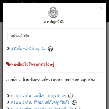
ตอน 1 ว่าด้วย สัตว์โลกกับจตุราริยสัจ
×
ถัดไป
ค้นหา
สารบัญ
สารบัญหนังสือ
[
Font :
15 ]
|
|
หน้าจอสืบค้น
ตรัสรู้แล้ว ทรงรำพึงถึงหมู่สัตว์
|
ธรรมโฆษณ์อรรถานุกรม
สัตว์โลกนี้ เกิดความเดือดร้อนแล้ว มีผัสสะบังหน้า
ย่อม
[1]
กล่าวซึ่งโรค (ความเสียดแทง) นั้นโดยความเป็นตัวเป็นตน
เขาสำคัญสิ่งใด โดยความเป็นประการใด แต่สิ่งนั้นย่อมเป็น
หนังสืออริยสัจจากพระโอษฐ์
(ตามที่เป็นจริง) โดยประการอื่นจากที่เขาสำคัญนั้น
สัตว์โลกติดข้องอยู่ในภพ ถูกภพบังหน้าแล้ว มีภพโดยความ
ภาคนำ ว่าด้วย ข้อความที่ควรทราบก่อนเกี่ยวกับจตุราริยสัจ
เป็นอย่างอื่น (จากที่มันเป็นอยู่จริง) จึงได้เพลิดเพลินยิ่งนักในภพ
นั้น
เขาเพลิดเพลินยิ่งนักในสิ่งใด สิ่งนั้นเป็นภัย (ที่เขาไม่รู้จัก)
:
ตอน 1 ว่าด้วย สัตว์โลกกับจตุราริยสัจ
เขากลัวต่อสิ่งใดสิ่งนั้นเป็นทุกข์
ตอน 2 ว่าด้วย ชีวิตมนุษย์กับจตุราริยสัจ
พรหมจรรย์นี้ อันบุคคลย่อมประพฤติ ก็เพื่อการละขาดซึ่ง