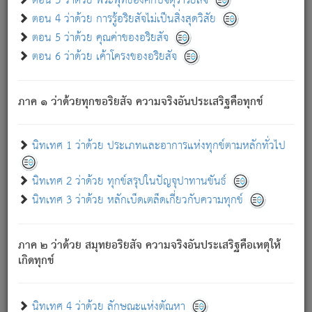
ตอน 3 ว่าด้วย พระพุทธองค์กับจตุราริยสัจ
ภพ.
ตอน 4 ว่าด้วย การรู้อริยสัจไม่เป็นสิ่งสุดวิสัย
สมณะหรือพราหมณ์เหล่าใด กล่าวความหลุดพ้นจากภพว่า
ตอน 5 ว่าด้วย คุณค่าของอริยสัจ
มีได้เพราะภพ เรากล่าวว่า สมณะหรือพราหมณ์ทั้งปวงนั้น
ตอน 6 ว่าด้วย เค้าโครงของอริยสัจ
มิใช่ผู้หลดพ้นจากภพ.
ถึงแม้สมณะหรือพราหมณ์เหล่าใด กล่าวความออกไปได้จาก
ภพ ว่ามีได้เพราะวิภพ
: เรากล่าวว่า สมณะหรือพราหมณ์ทั้ง
[2]
ภาค ๑ ว่าด้วยทุกขอริยสัจ ความจริงอันประเสริฐคือทุกข์
ปวงนั้น ก็ยังสลัดภพออกไปไม่ได้.
ก็ทุกข์นี้มีขึ้น เพราะอาศัยซึ่งอุปธิทั้งปวง.
นิทเทศ 1 ว่าด้วย ประเภทและอาการแห่งทุกข์ตามหลักทั่วไป
เพราะความสิ้นไปแห่งอุปาทานทั้งปวง ความเกิดขึ้นแห่ง
ทุกข์จึงไม่มี.
นิทเทศ 2 ว่าด้วย ทุกข์สรุปในปัญจุปาทานขันธ์
ท่านจงดูโลกนี้เถิด (จะเห็นว่า) สัตว์ทั้งหลายอันอวิชาหนา
นิทเทศ 3 ว่าด้วย หลักเบ็ดเตล็ดเกี่ยวกับความทุกข์
แน่นบังหนาแล้ว; และว่า สัตว์ผู้ยินดีในภพอันเป็นแล้วนั้น ย่อม
ไม่เป็นผู้หลุดพ้นไปจากภพได้. ก็ภพทั้งหลายเหล่าหนึ่งเหล่าใด
อันเป็นไปในที่หรือเวลาทั้งปวง
เพื่อความมีแห่งประโยชน์โดย
[3]
ภาค ๒ ว่าด้วย สมุทยอริยสัจ ความจริงอันประเสริฐคือเหตุให้
ประการทั้งปวง; ภพทั้งหลายทั้งหมดนั้น ไม่เที่ยง เป็นทุกข์ มี
เกิดทุกข์
ความแปรปรวนเป็นธรรมดา.
เมื่อบุคคลเห็นอยู่ซึ่งข้อนั้น ด้วยปัญญาอันชอบตามที่เป็นจริง
อย่างนี้อยู่; เขาย่อมละภวตัณหาได้ และไม่เพลิดเพลินวิภวตัณหา
นิทเทศ 4 ว่าด้วย ลักษณะแห่งตัณหา