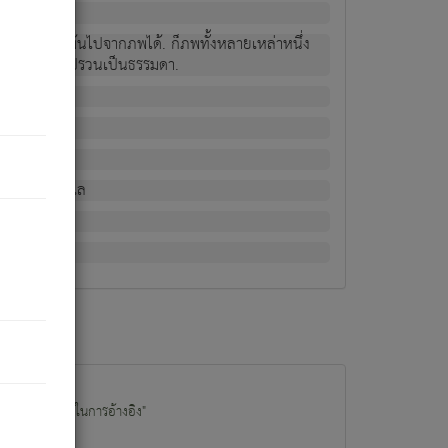
ม่เป็นผู้หลุดพ้นไปจากภพได้. ก็ภพทั้งหลายเหล่าหนึ่ง
กข์ มีความแปรปรวนเป็นธรรมดา.
ณหาด้วย.
น.
อไป). ดังนี้แล
นนำข้อมูลไปใช้ในการอ้างอิง"