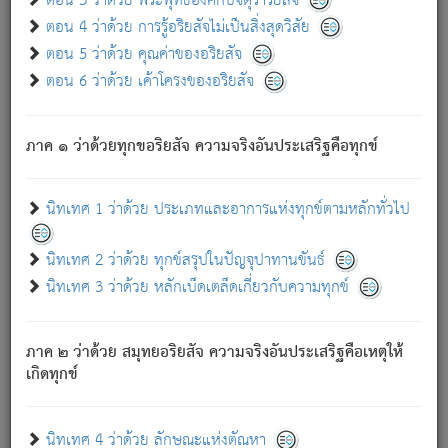
ตอน 3 ว่าด้วย พระพุทธองค์กับจตุราริยสัจ
ภพ.
ตอน 4 ว่าด้วย การรู้อริยสัจไม่เป็นสิ่งสุดวิสัย
สมณะหรือพราหมณ์เหล่าใด กล่าวความหลุดพ้นจากภพว่า
ตอน 5 ว่าด้วย คุณค่าของอริยสัจ
มีได้เพราะภพ เรากล่าวว่า สมณะหรือพราหมณ์ทั้งปวงนั้น
ตอน 6 ว่าด้วย เค้าโครงของอริยสัจ
มิใช่ผู้หลดพ้นจากภพ.
ถึงแม้สมณะหรือพราหมณ์เหล่าใด กล่าวความออกไปได้จาก
ภพ ว่ามีได้เพราะวิภพ
: เรากล่าวว่า สมณะหรือพราหมณ์ทั้ง
[2]
ภาค ๑ ว่าด้วยทุกขอริยสัจ ความจริงอันประเสริฐคือทุกข์
ปวงนั้น ก็ยังสลัดภพออกไปไม่ได้.
ก็ทุกข์นี้มีขึ้น เพราะอาศัยซึ่งอุปธิทั้งปวง.
นิทเทศ 1 ว่าด้วย ประเภทและอาการแห่งทุกข์ตามหลักทั่วไป
เพราะความสิ้นไปแห่งอุปาทานทั้งปวง ความเกิดขึ้นแห่ง
ทุกข์จึงไม่มี.
นิทเทศ 2 ว่าด้วย ทุกข์สรุปในปัญจุปาทานขันธ์
ท่านจงดูโลกนี้เถิด (จะเห็นว่า) สัตว์ทั้งหลายอันอวิชาหนา
นิทเทศ 3 ว่าด้วย หลักเบ็ดเตล็ดเกี่ยวกับความทุกข์
แน่นบังหนาแล้ว; และว่า สัตว์ผู้ยินดีในภพอันเป็นแล้วนั้น ย่อม
ไม่เป็นผู้หลุดพ้นไปจากภพได้. ก็ภพทั้งหลายเหล่าหนึ่งเหล่าใด
อันเป็นไปในที่หรือเวลาทั้งปวง
เพื่อความมีแห่งประโยชน์โดย
[3]
ภาค ๒ ว่าด้วย สมุทยอริยสัจ ความจริงอันประเสริฐคือเหตุให้
ประการทั้งปวง; ภพทั้งหลายทั้งหมดนั้น ไม่เที่ยง เป็นทุกข์ มี
เกิดทุกข์
ความแปรปรวนเป็นธรรมดา.
เมื่อบุคคลเห็นอยู่ซึ่งข้อนั้น ด้วยปัญญาอันชอบตามที่เป็นจริง
อย่างนี้อยู่; เขาย่อมละภวตัณหาได้ และไม่เพลิดเพลินวิภวตัณหา
นิทเทศ 4 ว่าด้วย ลักษณะแห่งตัณหา