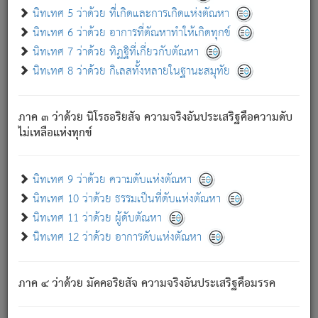
ด้วย.
นิทเทศ 5 ว่าด้วย ที่เกิดและการเกิดแห่งตัณหา
ความดับเพราะความสำรอกไม่เหลือ (แห่งภพทั้งหลาย)
นิทเทศ 6 ว่าด้วย อาการที่ตัณหาทำให้เกิดทุกข์
เพราะความสิ้นไปแห่งตัณหาโดยประการทั้งปวง นั้นคือ
นิทเทศ 7 ว่าด้วย ทิฏฐิที่เกี่ยวกับตัณหา
นิพพาน.
นิทเทศ 8 ว่าด้วย กิเลสทั้งหลายในฐานะสมุทัย
ภพใหม่ย่อมไม่มีแก่ภิกษุนั้น ผู้ดับเย็นสนิทแล้ว เพราะไม่มี
ความยึดมั่น
ภาค ๓ ว่าด้วย นิโรธอริยสัจ ความจริงอันประเสริฐคือความดับ
ภิกษุนั้น เป็นผู้ครอบงำมารได้แล้ว ชนะสงครามแล้ว ก้าวล่วง
ไม่เหลือแห่งทุกข์
ภพทั้งหลายทั้งปวงได้แล้ว เป็นผู้คงที่ (คือไม่เปลี่ยนแปลงอีกต่อ
ไป). ดังนี้แล
- อุ.ขุ.
๒๕/๑๒๑/๘๔
.
นิทเทศ 9 ว่าด้วย ความดับแห่งตัณหา
(ข้อความนี้ เป็นพระพุทธอุทานที่ทรงเปล่งออก ที่โคนต้นโพธิ์
นิทเทศ 10 ว่าด้วย ธรรมเป็นที่ดับแห่งตัณหา
เป็นที่ตรัสรู้ เมื่อตรัสรู้แล้วได้ 7 วัน)
นิทเทศ 11 ว่าด้วย ผู้ดับตัณหา
นิทเทศ 12 ว่าด้วย อาการดับแห่งตัณหา
เชื่อมโยงพระไตรปิฏก :
ภาค ๔ ว่าด้วย มัคคอริยสัจ ความจริงอันประเสริฐคือมรรค