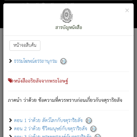
ตอน 1 ว่าด้วย สัตว์โลกกับจตุราริยสัจ
×
ถัดไป
ค้นหา
สารบัญ
สารบัญหนังสือ
[
Font :
15 ]
|
|
หน้าจอสืบค้น
ตรัสรู้แล้ว ทรงรำพึงถึงหมู่สัตว์
|
ธรรมโฆษณ์อรรถานุกรม
สัตว์โลกนี้ เกิดความเดือดร้อนแล้ว มีผัสสะบังหน้า
ย่อม
[1]
กล่าวซึ่งโรค (ความเสียดแทง) นั้นโดยความเป็นตัวเป็นตน
เขาสำคัญสิ่งใด โดยความเป็นประการใด แต่สิ่งนั้นย่อมเป็น
หนังสืออริยสัจจากพระโอษฐ์
(ตามที่เป็นจริง) โดยประการอื่นจากที่เขาสำคัญนั้น
สัตว์โลกติดข้องอยู่ในภพ ถูกภพบังหน้าแล้ว มีภพโดยความ
ภาคนำ ว่าด้วย ข้อความที่ควรทราบก่อนเกี่ยวกับจตุราริยสัจ
เป็นอย่างอื่น (จากที่มันเป็นอยู่จริง) จึงได้เพลิดเพลินยิ่งนักในภพ
นั้น
เขาเพลิดเพลินยิ่งนักในสิ่งใด สิ่งนั้นเป็นภัย (ที่เขาไม่รู้จัก)
:
ตอน 1 ว่าด้วย สัตว์โลกกับจตุราริยสัจ
เขากลัวต่อสิ่งใดสิ่งนั้นเป็นทุกข์
ตอน 2 ว่าด้วย ชีวิตมนุษย์กับจตุราริยสัจ
พรหมจรรย์นี้ อันบุคคลย่อมประพฤติ ก็เพื่อการละขาดซึ่ง