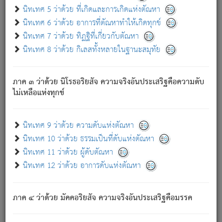
ด้วย.
นิทเทศ 5 ว่าด้วย ที่เกิดและการเกิดแห่งตัณหา
ความดับเพราะความสำรอกไม่เหลือ (แห่งภพทั้งหลาย)
นิทเทศ 6 ว่าด้วย อาการที่ตัณหาทำให้เกิดทุกข์
เพราะความสิ้นไปแห่งตัณหาโดยประการทั้งปวง นั้นคือ
นิทเทศ 7 ว่าด้วย ทิฏฐิที่เกี่ยวกับตัณหา
นิพพาน.
นิทเทศ 8 ว่าด้วย กิเลสทั้งหลายในฐานะสมุทัย
ภพใหม่ย่อมไม่มีแก่ภิกษุนั้น ผู้ดับเย็นสนิทแล้ว เพราะไม่มี
ความยึดมั่น
ภาค ๓ ว่าด้วย นิโรธอริยสัจ ความจริงอันประเสริฐคือความดับ
ภิกษุนั้น เป็นผู้ครอบงำมารได้แล้ว ชนะสงครามแล้ว ก้าวล่วง
ไม่เหลือแห่งทุกข์
ภพทั้งหลายทั้งปวงได้แล้ว เป็นผู้คงที่ (คือไม่เปลี่ยนแปลงอีกต่อ
ไป). ดังนี้แล
- อุ.ขุ.
๒๕/๑๒๑/๘๔
.
นิทเทศ 9 ว่าด้วย ความดับแห่งตัณหา
(ข้อความนี้ เป็นพระพุทธอุทานที่ทรงเปล่งออก ที่โคนต้นโพธิ์
นิทเทศ 10 ว่าด้วย ธรรมเป็นที่ดับแห่งตัณหา
เป็นที่ตรัสรู้ เมื่อตรัสรู้แล้วได้ 7 วัน)
นิทเทศ 11 ว่าด้วย ผู้ดับตัณหา
นิทเทศ 12 ว่าด้วย อาการดับแห่งตัณหา
เชื่อมโยงพระไตรปิฏก :
ภาค ๔ ว่าด้วย มัคคอริยสัจ ความจริงอันประเสริฐคือมรรค