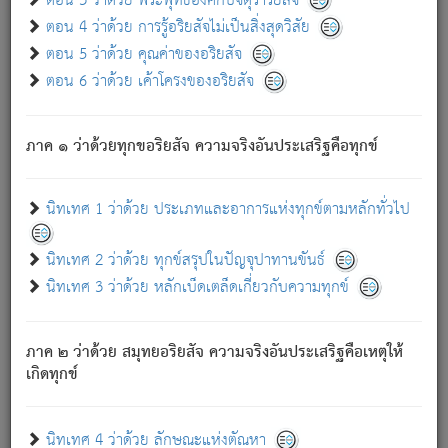
ตอน 3 ว่าด้วย พระพุทธองค์กับจตุราริยสัจ
ภพ.
ตอน 4 ว่าด้วย การรู้อริยสัจไม่เป็นสิ่งสุดวิสัย
สมณะหรือพราหมณ์เหล่าใด กล่าวความหลุดพ้นจากภพว่า
ตอน 5 ว่าด้วย คุณค่าของอริยสัจ
มีได้เพราะภพ เรากล่าวว่า สมณะหรือพราหมณ์ทั้งปวงนั้น
ตอน 6 ว่าด้วย เค้าโครงของอริยสัจ
มิใช่ผู้หลดพ้นจากภพ.
ถึงแม้สมณะหรือพราหมณ์เหล่าใด กล่าวความออกไปได้จาก
ภพ ว่ามีได้เพราะวิภพ
: เรากล่าวว่า สมณะหรือพราหมณ์ทั้ง
[2]
ภาค ๑ ว่าด้วยทุกขอริยสัจ ความจริงอันประเสริฐคือทุกข์
ปวงนั้น ก็ยังสลัดภพออกไปไม่ได้.
ก็ทุกข์นี้มีขึ้น เพราะอาศัยซึ่งอุปธิทั้งปวง.
นิทเทศ 1 ว่าด้วย ประเภทและอาการแห่งทุกข์ตามหลักทั่วไป
เพราะความสิ้นไปแห่งอุปาทานทั้งปวง ความเกิดขึ้นแห่ง
ทุกข์จึงไม่มี.
นิทเทศ 2 ว่าด้วย ทุกข์สรุปในปัญจุปาทานขันธ์
ท่านจงดูโลกนี้เถิด (จะเห็นว่า) สัตว์ทั้งหลายอันอวิชาหนา
นิทเทศ 3 ว่าด้วย หลักเบ็ดเตล็ดเกี่ยวกับความทุกข์
แน่นบังหนาแล้ว; และว่า สัตว์ผู้ยินดีในภพอันเป็นแล้วนั้น ย่อม
ไม่เป็นผู้หลุดพ้นไปจากภพได้. ก็ภพทั้งหลายเหล่าหนึ่งเหล่าใด
อันเป็นไปในที่หรือเวลาทั้งปวง
เพื่อความมีแห่งประโยชน์โดย
[3]
ภาค ๒ ว่าด้วย สมุทยอริยสัจ ความจริงอันประเสริฐคือเหตุให้
ประการทั้งปวง; ภพทั้งหลายทั้งหมดนั้น ไม่เที่ยง เป็นทุกข์ มี
เกิดทุกข์
ความแปรปรวนเป็นธรรมดา.
เมื่อบุคคลเห็นอยู่ซึ่งข้อนั้น ด้วยปัญญาอันชอบตามที่เป็นจริง
อย่างนี้อยู่; เขาย่อมละภวตัณหาได้ และไม่เพลิดเพลินวิภวตัณหา
นิทเทศ 4 ว่าด้วย ลักษณะแห่งตัณหา