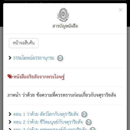
ตอน 1 ว่าด้วย สัตว์โลกกับจตุราริยสัจ
×
ถัดไป
ค้นหา
สารบัญ
สารบัญหนังสือ
[
Font :
15 ]
|
|
หน้าจอสืบค้น
ตรัสรู้แล้ว ทรงรำพึงถึงหมู่สัตว์
|
ธรรมโฆษณ์อรรถานุกรม
สัตว์โลกนี้ เกิดความเดือดร้อนแล้ว มีผัสสะบังหน้า
ย่อม
[1]
กล่าวซึ่งโรค (ความเสียดแทง) นั้นโดยความเป็นตัวเป็นตน
เขาสำคัญสิ่งใด โดยความเป็นประการใด แต่สิ่งนั้นย่อมเป็น
หนังสืออริยสัจจากพระโอษฐ์
(ตามที่เป็นจริง) โดยประการอื่นจากที่เขาสำคัญนั้น
สัตว์โลกติดข้องอยู่ในภพ ถูกภพบังหน้าแล้ว มีภพโดยความ
ภาคนำ ว่าด้วย ข้อความที่ควรทราบก่อนเกี่ยวกับจตุราริยสัจ
เป็นอย่างอื่น (จากที่มันเป็นอยู่จริง) จึงได้เพลิดเพลินยิ่งนักในภพ
นั้น
เขาเพลิดเพลินยิ่งนักในสิ่งใด สิ่งนั้นเป็นภัย (ที่เขาไม่รู้จัก)
:
ตอน 1 ว่าด้วย สัตว์โลกกับจตุราริยสัจ
เขากลัวต่อสิ่งใดสิ่งนั้นเป็นทุกข์
ตอน 2 ว่าด้วย ชีวิตมนุษย์กับจตุราริยสัจ
พรหมจรรย์นี้ อันบุคคลย่อมประพฤติ ก็เพื่อการละขาดซึ่ง