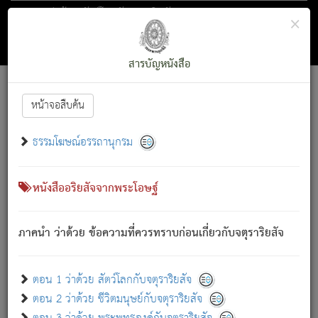
ตอน 1 ว่าด้วย สัตว์โลกกับจตุราริยสัจ
×
ถัดไป
ค้นหา
สารบัญ
สารบัญหนังสือ
[
Font :
15 ]
|
|
หน้าจอสืบค้น
ตรัสรู้แล้ว ทรงรำพึงถึงหมู่สัตว์
|
ธรรมโฆษณ์อรรถานุกรม
สัตว์โลกนี้ เกิดความเดือดร้อนแล้ว มีผัสสะบังหน้า
ย่อม
[1]
กล่าวซึ่งโรค (ความเสียดแทง) นั้นโดยความเป็นตัวเป็นตน
เขาสำคัญสิ่งใด โดยความเป็นประการใด แต่สิ่งนั้นย่อมเป็น
หนังสืออริยสัจจากพระโอษฐ์
(ตามที่เป็นจริง) โดยประการอื่นจากที่เขาสำคัญนั้น
สัตว์โลกติดข้องอยู่ในภพ ถูกภพบังหน้าแล้ว มีภพโดยความ
ภาคนำ ว่าด้วย ข้อความที่ควรทราบก่อนเกี่ยวกับจตุราริยสัจ
เป็นอย่างอื่น (จากที่มันเป็นอยู่จริง) จึงได้เพลิดเพลินยิ่งนักในภพ
นั้น
เขาเพลิดเพลินยิ่งนักในสิ่งใด สิ่งนั้นเป็นภัย (ที่เขาไม่รู้จัก)
:
ตอน 1 ว่าด้วย สัตว์โลกกับจตุราริยสัจ
เขากลัวต่อสิ่งใดสิ่งนั้นเป็นทุกข์
ตอน 2 ว่าด้วย ชีวิตมนุษย์กับจตุราริยสัจ
พรหมจรรย์นี้ อันบุคคลย่อมประพฤติ ก็เพื่อการละขาดซึ่ง