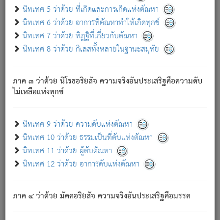
ด้วย.
นิทเทศ 5 ว่าด้วย ที่เกิดและการเกิดแห่งตัณหา
ความดับเพราะความสำรอกไม่เหลือ (แห่งภพทั้งหลาย)
นิทเทศ 6 ว่าด้วย อาการที่ตัณหาทำให้เกิดทุกข์
เพราะความสิ้นไปแห่งตัณหาโดยประการทั้งปวง นั้นคือ
นิทเทศ 7 ว่าด้วย ทิฏฐิที่เกี่ยวกับตัณหา
นิพพาน.
นิทเทศ 8 ว่าด้วย กิเลสทั้งหลายในฐานะสมุทัย
ภพใหม่ย่อมไม่มีแก่ภิกษุนั้น ผู้ดับเย็นสนิทแล้ว เพราะไม่มี
ความยึดมั่น
ภาค ๓ ว่าด้วย นิโรธอริยสัจ ความจริงอันประเสริฐคือความดับ
ภิกษุนั้น เป็นผู้ครอบงำมารได้แล้ว ชนะสงครามแล้ว ก้าวล่วง
ไม่เหลือแห่งทุกข์
ภพทั้งหลายทั้งปวงได้แล้ว เป็นผู้คงที่ (คือไม่เปลี่ยนแปลงอีกต่อ
ไป). ดังนี้แล
- อุ.ขุ.
๒๕/๑๒๑/๘๔
.
นิทเทศ 9 ว่าด้วย ความดับแห่งตัณหา
(ข้อความนี้ เป็นพระพุทธอุทานที่ทรงเปล่งออก ที่โคนต้นโพธิ์
นิทเทศ 10 ว่าด้วย ธรรมเป็นที่ดับแห่งตัณหา
เป็นที่ตรัสรู้ เมื่อตรัสรู้แล้วได้ 7 วัน)
นิทเทศ 11 ว่าด้วย ผู้ดับตัณหา
นิทเทศ 12 ว่าด้วย อาการดับแห่งตัณหา
เชื่อมโยงพระไตรปิฏก :
ภาค ๔ ว่าด้วย มัคคอริยสัจ ความจริงอันประเสริฐคือมรรค