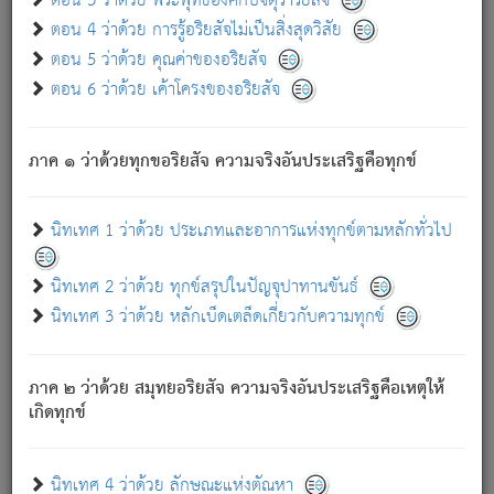
ตอน 3 ว่าด้วย พระพุทธองค์กับจตุราริยสัจ
ภพ.
ตอน 4 ว่าด้วย การรู้อริยสัจไม่เป็นสิ่งสุดวิสัย
สมณะหรือพราหมณ์เหล่าใด กล่าวความหลุดพ้นจากภพว่า
ตอน 5 ว่าด้วย คุณค่าของอริยสัจ
มีได้เพราะภพ เรากล่าวว่า สมณะหรือพราหมณ์ทั้งปวงนั้น
ตอน 6 ว่าด้วย เค้าโครงของอริยสัจ
มิใช่ผู้หลดพ้นจากภพ.
ถึงแม้สมณะหรือพราหมณ์เหล่าใด กล่าวความออกไปได้จาก
ภพ ว่ามีได้เพราะวิภพ
: เรากล่าวว่า สมณะหรือพราหมณ์ทั้ง
[2]
ภาค ๑ ว่าด้วยทุกขอริยสัจ ความจริงอันประเสริฐคือทุกข์
ปวงนั้น ก็ยังสลัดภพออกไปไม่ได้.
ก็ทุกข์นี้มีขึ้น เพราะอาศัยซึ่งอุปธิทั้งปวง.
นิทเทศ 1 ว่าด้วย ประเภทและอาการแห่งทุกข์ตามหลักทั่วไป
เพราะความสิ้นไปแห่งอุปาทานทั้งปวง ความเกิดขึ้นแห่ง
ทุกข์จึงไม่มี.
นิทเทศ 2 ว่าด้วย ทุกข์สรุปในปัญจุปาทานขันธ์
ท่านจงดูโลกนี้เถิด (จะเห็นว่า) สัตว์ทั้งหลายอันอวิชาหนา
นิทเทศ 3 ว่าด้วย หลักเบ็ดเตล็ดเกี่ยวกับความทุกข์
แน่นบังหนาแล้ว; และว่า สัตว์ผู้ยินดีในภพอันเป็นแล้วนั้น ย่อม
ไม่เป็นผู้หลุดพ้นไปจากภพได้. ก็ภพทั้งหลายเหล่าหนึ่งเหล่าใด
อันเป็นไปในที่หรือเวลาทั้งปวง
เพื่อความมีแห่งประโยชน์โดย
[3]
ภาค ๒ ว่าด้วย สมุทยอริยสัจ ความจริงอันประเสริฐคือเหตุให้
ประการทั้งปวง; ภพทั้งหลายทั้งหมดนั้น ไม่เที่ยง เป็นทุกข์ มี
เกิดทุกข์
ความแปรปรวนเป็นธรรมดา.
เมื่อบุคคลเห็นอยู่ซึ่งข้อนั้น ด้วยปัญญาอันชอบตามที่เป็นจริง
อย่างนี้อยู่; เขาย่อมละภวตัณหาได้ และไม่เพลิดเพลินวิภวตัณหา
นิทเทศ 4 ว่าด้วย ลักษณะแห่งตัณหา