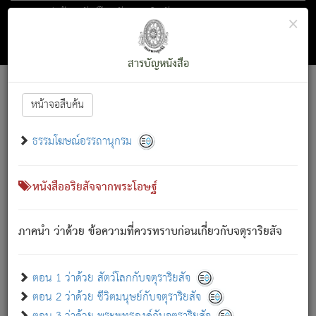
ตอน 1 ว่าด้วย สัตว์โลกกับจตุราริยสัจ
×
ถัดไป
ค้นหา
สารบัญ
สารบัญหนังสือ
[
Font :
15 ]
|
|
หน้าจอสืบค้น
ตรัสรู้แล้ว ทรงรำพึงถึงหมู่สัตว์
|
ธรรมโฆษณ์อรรถานุกรม
สัตว์โลกนี้ เกิดความเดือดร้อนแล้ว มีผัสสะบังหน้า
ย่อม
[1]
กล่าวซึ่งโรค (ความเสียดแทง) นั้นโดยความเป็นตัวเป็นตน
เขาสำคัญสิ่งใด โดยความเป็นประการใด แต่สิ่งนั้นย่อมเป็น
หนังสืออริยสัจจากพระโอษฐ์
(ตามที่เป็นจริง) โดยประการอื่นจากที่เขาสำคัญนั้น
สัตว์โลกติดข้องอยู่ในภพ ถูกภพบังหน้าแล้ว มีภพโดยความ
ภาคนำ ว่าด้วย ข้อความที่ควรทราบก่อนเกี่ยวกับจตุราริยสัจ
เป็นอย่างอื่น (จากที่มันเป็นอยู่จริง) จึงได้เพลิดเพลินยิ่งนักในภพ
นั้น
เขาเพลิดเพลินยิ่งนักในสิ่งใด สิ่งนั้นเป็นภัย (ที่เขาไม่รู้จัก)
:
ตอน 1 ว่าด้วย สัตว์โลกกับจตุราริยสัจ
เขากลัวต่อสิ่งใดสิ่งนั้นเป็นทุกข์
ตอน 2 ว่าด้วย ชีวิตมนุษย์กับจตุราริยสัจ
พรหมจรรย์นี้ อันบุคคลย่อมประพฤติ ก็เพื่อการละขาดซึ่ง