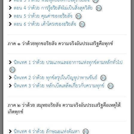
ตอน 3 ว่าด้วย พระพุทธองค์กับจตุราริยสัจ
ภพ.
ตอน 4 ว่าด้วย การรู้อริยสัจไม่เป็นสิ่งสุดวิสัย
สมณะหรือพราหมณ์เหล่าใด กล่าวความหลุดพ้นจากภพว่า
ตอน 5 ว่าด้วย คุณค่าของอริยสัจ
มีได้เพราะภพ เรากล่าวว่า สมณะหรือพราหมณ์ทั้งปวงนั้น
ตอน 6 ว่าด้วย เค้าโครงของอริยสัจ
มิใช่ผู้หลดพ้นจากภพ.
ถึงแม้สมณะหรือพราหมณ์เหล่าใด กล่าวความออกไปได้จาก
ภพ ว่ามีได้เพราะวิภพ
: เรากล่าวว่า สมณะหรือพราหมณ์ทั้ง
[2]
ภาค ๑ ว่าด้วยทุกขอริยสัจ ความจริงอันประเสริฐคือทุกข์
ปวงนั้น ก็ยังสลัดภพออกไปไม่ได้.
ก็ทุกข์นี้มีขึ้น เพราะอาศัยซึ่งอุปธิทั้งปวง.
นิทเทศ 1 ว่าด้วย ประเภทและอาการแห่งทุกข์ตามหลักทั่วไป
เพราะความสิ้นไปแห่งอุปาทานทั้งปวง ความเกิดขึ้นแห่ง
ทุกข์จึงไม่มี.
นิทเทศ 2 ว่าด้วย ทุกข์สรุปในปัญจุปาทานขันธ์
ท่านจงดูโลกนี้เถิด (จะเห็นว่า) สัตว์ทั้งหลายอันอวิชาหนา
นิทเทศ 3 ว่าด้วย หลักเบ็ดเตล็ดเกี่ยวกับความทุกข์
แน่นบังหนาแล้ว; และว่า สัตว์ผู้ยินดีในภพอันเป็นแล้วนั้น ย่อม
ไม่เป็นผู้หลุดพ้นไปจากภพได้. ก็ภพทั้งหลายเหล่าหนึ่งเหล่าใด
อันเป็นไปในที่หรือเวลาทั้งปวง
เพื่อความมีแห่งประโยชน์โดย
[3]
ภาค ๒ ว่าด้วย สมุทยอริยสัจ ความจริงอันประเสริฐคือเหตุให้
ประการทั้งปวง; ภพทั้งหลายทั้งหมดนั้น ไม่เที่ยง เป็นทุกข์ มี
เกิดทุกข์
ความแปรปรวนเป็นธรรมดา.
เมื่อบุคคลเห็นอยู่ซึ่งข้อนั้น ด้วยปัญญาอันชอบตามที่เป็นจริง
อย่างนี้อยู่; เขาย่อมละภวตัณหาได้ และไม่เพลิดเพลินวิภวตัณหา
นิทเทศ 4 ว่าด้วย ลักษณะแห่งตัณหา