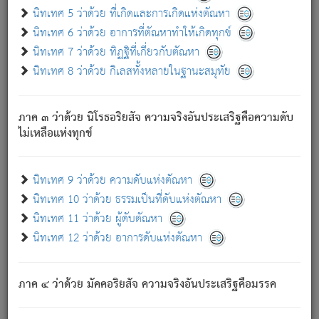
ด้วย.
นิทเทศ 5 ว่าด้วย ที่เกิดและการเกิดแห่งตัณหา
ความดับเพราะความสำรอกไม่เหลือ (แห่งภพทั้งหลาย)
นิทเทศ 6 ว่าด้วย อาการที่ตัณหาทำให้เกิดทุกข์
เพราะความสิ้นไปแห่งตัณหาโดยประการทั้งปวง นั้นคือ
นิทเทศ 7 ว่าด้วย ทิฏฐิที่เกี่ยวกับตัณหา
นิพพาน.
นิทเทศ 8 ว่าด้วย กิเลสทั้งหลายในฐานะสมุทัย
ภพใหม่ย่อมไม่มีแก่ภิกษุนั้น ผู้ดับเย็นสนิทแล้ว เพราะไม่มี
ความยึดมั่น
ภาค ๓ ว่าด้วย นิโรธอริยสัจ ความจริงอันประเสริฐคือความดับ
ภิกษุนั้น เป็นผู้ครอบงำมารได้แล้ว ชนะสงครามแล้ว ก้าวล่วง
ไม่เหลือแห่งทุกข์
ภพทั้งหลายทั้งปวงได้แล้ว เป็นผู้คงที่ (คือไม่เปลี่ยนแปลงอีกต่อ
ไป). ดังนี้แล
- อุ.ขุ.
๒๕/๑๒๑/๘๔
.
นิทเทศ 9 ว่าด้วย ความดับแห่งตัณหา
(ข้อความนี้ เป็นพระพุทธอุทานที่ทรงเปล่งออก ที่โคนต้นโพธิ์
นิทเทศ 10 ว่าด้วย ธรรมเป็นที่ดับแห่งตัณหา
เป็นที่ตรัสรู้ เมื่อตรัสรู้แล้วได้ 7 วัน)
นิทเทศ 11 ว่าด้วย ผู้ดับตัณหา
นิทเทศ 12 ว่าด้วย อาการดับแห่งตัณหา
เชื่อมโยงพระไตรปิฏก :
ภาค ๔ ว่าด้วย มัคคอริยสัจ ความจริงอันประเสริฐคือมรรค