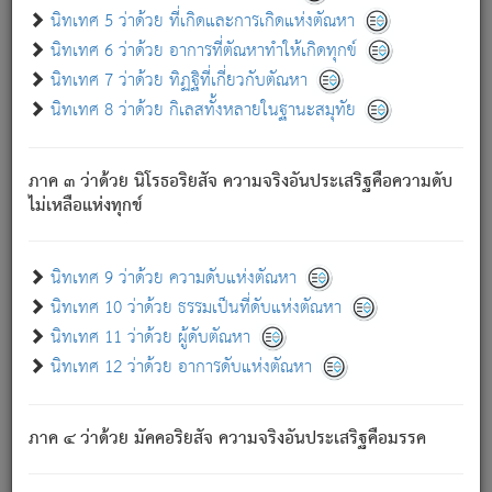
ด้วย.
นิทเทศ 5 ว่าด้วย ที่เกิดและการเกิดแห่งตัณหา
ความดับเพราะความสำรอกไม่เหลือ (แห่งภพทั้งหลาย)
นิทเทศ 6 ว่าด้วย อาการที่ตัณหาทำให้เกิดทุกข์
เพราะความสิ้นไปแห่งตัณหาโดยประการทั้งปวง นั้นคือ
นิทเทศ 7 ว่าด้วย ทิฏฐิที่เกี่ยวกับตัณหา
นิพพาน.
นิทเทศ 8 ว่าด้วย กิเลสทั้งหลายในฐานะสมุทัย
ภพใหม่ย่อมไม่มีแก่ภิกษุนั้น ผู้ดับเย็นสนิทแล้ว เพราะไม่มี
ความยึดมั่น
ภาค ๓ ว่าด้วย นิโรธอริยสัจ ความจริงอันประเสริฐคือความดับ
ภิกษุนั้น เป็นผู้ครอบงำมารได้แล้ว ชนะสงครามแล้ว ก้าวล่วง
ไม่เหลือแห่งทุกข์
ภพทั้งหลายทั้งปวงได้แล้ว เป็นผู้คงที่ (คือไม่เปลี่ยนแปลงอีกต่อ
ไป). ดังนี้แล
- อุ.ขุ.
๒๕/๑๒๑/๘๔
.
นิทเทศ 9 ว่าด้วย ความดับแห่งตัณหา
(ข้อความนี้ เป็นพระพุทธอุทานที่ทรงเปล่งออก ที่โคนต้นโพธิ์
นิทเทศ 10 ว่าด้วย ธรรมเป็นที่ดับแห่งตัณหา
เป็นที่ตรัสรู้ เมื่อตรัสรู้แล้วได้ 7 วัน)
นิทเทศ 11 ว่าด้วย ผู้ดับตัณหา
นิทเทศ 12 ว่าด้วย อาการดับแห่งตัณหา
เชื่อมโยงพระไตรปิฏก :
ภาค ๔ ว่าด้วย มัคคอริยสัจ ความจริงอันประเสริฐคือมรรค