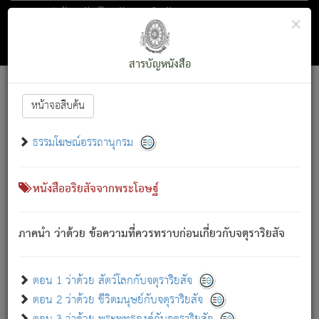
ตอน 1 ว่าด้วย สัตว์โลกกับจตุราริยสัจ
×
ถัดไป
ค้นหา
สารบัญ
สารบัญหนังสือ
[
Font :
15 ]
|
|
หน้าจอสืบค้น
ตรัสรู้แล้ว ทรงรำพึงถึงหมู่สัตว์
|
ธรรมโฆษณ์อรรถานุกรม
สัตว์โลกนี้ เกิดความเดือดร้อนแล้ว มีผัสสะบังหน้า
ย่อม
[1]
กล่าวซึ่งโรค (ความเสียดแทง) นั้นโดยความเป็นตัวเป็นตน
เขาสำคัญสิ่งใด โดยความเป็นประการใด แต่สิ่งนั้นย่อมเป็น
หนังสืออริยสัจจากพระโอษฐ์
(ตามที่เป็นจริง) โดยประการอื่นจากที่เขาสำคัญนั้น
สัตว์โลกติดข้องอยู่ในภพ ถูกภพบังหน้าแล้ว มีภพโดยความ
ภาคนำ ว่าด้วย ข้อความที่ควรทราบก่อนเกี่ยวกับจตุราริยสัจ
เป็นอย่างอื่น (จากที่มันเป็นอยู่จริง) จึงได้เพลิดเพลินยิ่งนักในภพ
นั้น
เขาเพลิดเพลินยิ่งนักในสิ่งใด สิ่งนั้นเป็นภัย (ที่เขาไม่รู้จัก)
:
ตอน 1 ว่าด้วย สัตว์โลกกับจตุราริยสัจ
เขากลัวต่อสิ่งใดสิ่งนั้นเป็นทุกข์
ตอน 2 ว่าด้วย ชีวิตมนุษย์กับจตุราริยสัจ
พรหมจรรย์นี้ อันบุคคลย่อมประพฤติ ก็เพื่อการละขาดซึ่ง