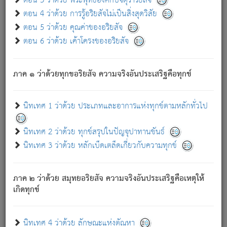
ตอน 3 ว่าด้วย พระพุทธองค์กับจตุราริยสัจ
ภพ.
ตอน 4 ว่าด้วย การรู้อริยสัจไม่เป็นสิ่งสุดวิสัย
สมณะหรือพราหมณ์เหล่าใด กล่าวความหลุดพ้นจากภพว่า
ตอน 5 ว่าด้วย คุณค่าของอริยสัจ
มีได้เพราะภพ เรากล่าวว่า สมณะหรือพราหมณ์ทั้งปวงนั้น
ตอน 6 ว่าด้วย เค้าโครงของอริยสัจ
มิใช่ผู้หลดพ้นจากภพ.
ถึงแม้สมณะหรือพราหมณ์เหล่าใด กล่าวความออกไปได้จาก
ภพ ว่ามีได้เพราะวิภพ
: เรากล่าวว่า สมณะหรือพราหมณ์ทั้ง
[2]
ภาค ๑ ว่าด้วยทุกขอริยสัจ ความจริงอันประเสริฐคือทุกข์
ปวงนั้น ก็ยังสลัดภพออกไปไม่ได้.
ก็ทุกข์นี้มีขึ้น เพราะอาศัยซึ่งอุปธิทั้งปวง.
นิทเทศ 1 ว่าด้วย ประเภทและอาการแห่งทุกข์ตามหลักทั่วไป
เพราะความสิ้นไปแห่งอุปาทานทั้งปวง ความเกิดขึ้นแห่ง
ทุกข์จึงไม่มี.
นิทเทศ 2 ว่าด้วย ทุกข์สรุปในปัญจุปาทานขันธ์
ท่านจงดูโลกนี้เถิด (จะเห็นว่า) สัตว์ทั้งหลายอันอวิชาหนา
นิทเทศ 3 ว่าด้วย หลักเบ็ดเตล็ดเกี่ยวกับความทุกข์
แน่นบังหนาแล้ว; และว่า สัตว์ผู้ยินดีในภพอันเป็นแล้วนั้น ย่อม
ไม่เป็นผู้หลุดพ้นไปจากภพได้. ก็ภพทั้งหลายเหล่าหนึ่งเหล่าใด
อันเป็นไปในที่หรือเวลาทั้งปวง
เพื่อความมีแห่งประโยชน์โดย
[3]
ภาค ๒ ว่าด้วย สมุทยอริยสัจ ความจริงอันประเสริฐคือเหตุให้
ประการทั้งปวง; ภพทั้งหลายทั้งหมดนั้น ไม่เที่ยง เป็นทุกข์ มี
เกิดทุกข์
ความแปรปรวนเป็นธรรมดา.
เมื่อบุคคลเห็นอยู่ซึ่งข้อนั้น ด้วยปัญญาอันชอบตามที่เป็นจริง
อย่างนี้อยู่; เขาย่อมละภวตัณหาได้ และไม่เพลิดเพลินวิภวตัณหา
นิทเทศ 4 ว่าด้วย ลักษณะแห่งตัณหา