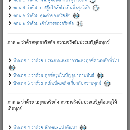
ตอน 3 ว่าด้วย พระพุทธองค์กับจตุราริยสัจ
ภพ.
ตอน 4 ว่าด้วย การรู้อริยสัจไม่เป็นสิ่งสุดวิสัย
สมณะหรือพราหมณ์เหล่าใด กล่าวความหลุดพ้นจากภพว่า
ตอน 5 ว่าด้วย คุณค่าของอริยสัจ
มีได้เพราะภพ เรากล่าวว่า สมณะหรือพราหมณ์ทั้งปวงนั้น
ตอน 6 ว่าด้วย เค้าโครงของอริยสัจ
มิใช่ผู้หลดพ้นจากภพ.
ถึงแม้สมณะหรือพราหมณ์เหล่าใด กล่าวความออกไปได้จาก
ภพ ว่ามีได้เพราะวิภพ
: เรากล่าวว่า สมณะหรือพราหมณ์ทั้ง
[2]
ภาค ๑ ว่าด้วยทุกขอริยสัจ ความจริงอันประเสริฐคือทุกข์
ปวงนั้น ก็ยังสลัดภพออกไปไม่ได้.
ก็ทุกข์นี้มีขึ้น เพราะอาศัยซึ่งอุปธิทั้งปวง.
นิทเทศ 1 ว่าด้วย ประเภทและอาการแห่งทุกข์ตามหลักทั่วไป
เพราะความสิ้นไปแห่งอุปาทานทั้งปวง ความเกิดขึ้นแห่ง
ทุกข์จึงไม่มี.
นิทเทศ 2 ว่าด้วย ทุกข์สรุปในปัญจุปาทานขันธ์
ท่านจงดูโลกนี้เถิด (จะเห็นว่า) สัตว์ทั้งหลายอันอวิชาหนา
นิทเทศ 3 ว่าด้วย หลักเบ็ดเตล็ดเกี่ยวกับความทุกข์
แน่นบังหนาแล้ว; และว่า สัตว์ผู้ยินดีในภพอันเป็นแล้วนั้น ย่อม
ไม่เป็นผู้หลุดพ้นไปจากภพได้. ก็ภพทั้งหลายเหล่าหนึ่งเหล่าใด
อันเป็นไปในที่หรือเวลาทั้งปวง
เพื่อความมีแห่งประโยชน์โดย
[3]
ภาค ๒ ว่าด้วย สมุทยอริยสัจ ความจริงอันประเสริฐคือเหตุให้
ประการทั้งปวง; ภพทั้งหลายทั้งหมดนั้น ไม่เที่ยง เป็นทุกข์ มี
เกิดทุกข์
ความแปรปรวนเป็นธรรมดา.
เมื่อบุคคลเห็นอยู่ซึ่งข้อนั้น ด้วยปัญญาอันชอบตามที่เป็นจริง
อย่างนี้อยู่; เขาย่อมละภวตัณหาได้ และไม่เพลิดเพลินวิภวตัณหา
นิทเทศ 4 ว่าด้วย ลักษณะแห่งตัณหา