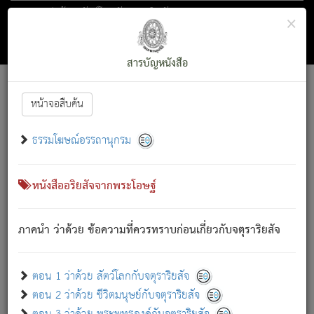
ตอน 1 ว่าด้วย สัตว์โลกกับจตุราริยสัจ
×
ถัดไป
ค้นหา
สารบัญ
สารบัญหนังสือ
[
Font :
15 ]
|
|
หน้าจอสืบค้น
ตรัสรู้แล้ว ทรงรำพึงถึงหมู่สัตว์
|
ธรรมโฆษณ์อรรถานุกรม
สัตว์โลกนี้ เกิดความเดือดร้อนแล้ว มีผัสสะบังหน้า
ย่อม
[1]
กล่าวซึ่งโรค (ความเสียดแทง) นั้นโดยความเป็นตัวเป็นตน
เขาสำคัญสิ่งใด โดยความเป็นประการใด แต่สิ่งนั้นย่อมเป็น
หนังสืออริยสัจจากพระโอษฐ์
(ตามที่เป็นจริง) โดยประการอื่นจากที่เขาสำคัญนั้น
สัตว์โลกติดข้องอยู่ในภพ ถูกภพบังหน้าแล้ว มีภพโดยความ
ภาคนำ ว่าด้วย ข้อความที่ควรทราบก่อนเกี่ยวกับจตุราริยสัจ
เป็นอย่างอื่น (จากที่มันเป็นอยู่จริง) จึงได้เพลิดเพลินยิ่งนักในภพ
นั้น
เขาเพลิดเพลินยิ่งนักในสิ่งใด สิ่งนั้นเป็นภัย (ที่เขาไม่รู้จัก)
:
ตอน 1 ว่าด้วย สัตว์โลกกับจตุราริยสัจ
เขากลัวต่อสิ่งใดสิ่งนั้นเป็นทุกข์
ตอน 2 ว่าด้วย ชีวิตมนุษย์กับจตุราริยสัจ
พรหมจรรย์นี้ อันบุคคลย่อมประพฤติ ก็เพื่อการละขาดซึ่ง