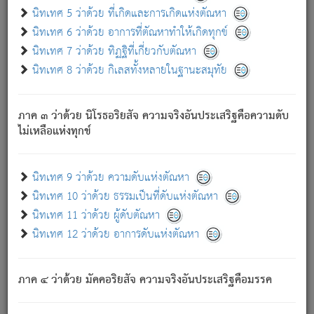
ด้วย.
นิทเทศ 5 ว่าด้วย ที่เกิดและการเกิดแห่งตัณหา
ความดับเพราะความสำรอกไม่เหลือ (แห่งภพทั้งหลาย)
นิทเทศ 6 ว่าด้วย อาการที่ตัณหาทำให้เกิดทุกข์
เพราะความสิ้นไปแห่งตัณหาโดยประการทั้งปวง นั้นคือ
นิทเทศ 7 ว่าด้วย ทิฏฐิที่เกี่ยวกับตัณหา
นิพพาน.
นิทเทศ 8 ว่าด้วย กิเลสทั้งหลายในฐานะสมุทัย
ภพใหม่ย่อมไม่มีแก่ภิกษุนั้น ผู้ดับเย็นสนิทแล้ว เพราะไม่มี
ความยึดมั่น
ภาค ๓ ว่าด้วย นิโรธอริยสัจ ความจริงอันประเสริฐคือความดับ
ภิกษุนั้น เป็นผู้ครอบงำมารได้แล้ว ชนะสงครามแล้ว ก้าวล่วง
ไม่เหลือแห่งทุกข์
ภพทั้งหลายทั้งปวงได้แล้ว เป็นผู้คงที่ (คือไม่เปลี่ยนแปลงอีกต่อ
ไป). ดังนี้แล
- อุ.ขุ.
๒๕/๑๒๑/๘๔
.
นิทเทศ 9 ว่าด้วย ความดับแห่งตัณหา
(ข้อความนี้ เป็นพระพุทธอุทานที่ทรงเปล่งออก ที่โคนต้นโพธิ์
นิทเทศ 10 ว่าด้วย ธรรมเป็นที่ดับแห่งตัณหา
เป็นที่ตรัสรู้ เมื่อตรัสรู้แล้วได้ 7 วัน)
นิทเทศ 11 ว่าด้วย ผู้ดับตัณหา
นิทเทศ 12 ว่าด้วย อาการดับแห่งตัณหา
เชื่อมโยงพระไตรปิฏก :
ภาค ๔ ว่าด้วย มัคคอริยสัจ ความจริงอันประเสริฐคือมรรค