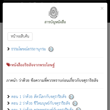
ตอน 1 ว่าด้วย สัตว์โลกกับจตุราริยสัจ
×
ถัดไป
ค้นหา
สารบัญ
สารบัญหนังสือ
[
Font :
15 ]
|
|
หน้าจอสืบค้น
ตรัสรู้แล้ว ทรงรำพึงถึงหมู่สัตว์
|
ธรรมโฆษณ์อรรถานุกรม
สัตว์โลกนี้ เกิดความเดือดร้อนแล้ว มีผัสสะบังหน้า
ย่อม
[1]
กล่าวซึ่งโรค (ความเสียดแทง) นั้นโดยความเป็นตัวเป็นตน
เขาสำคัญสิ่งใด โดยความเป็นประการใด แต่สิ่งนั้นย่อมเป็น
หนังสืออริยสัจจากพระโอษฐ์
(ตามที่เป็นจริง) โดยประการอื่นจากที่เขาสำคัญนั้น
สัตว์โลกติดข้องอยู่ในภพ ถูกภพบังหน้าแล้ว มีภพโดยความ
ภาคนำ ว่าด้วย ข้อความที่ควรทราบก่อนเกี่ยวกับจตุราริยสัจ
เป็นอย่างอื่น (จากที่มันเป็นอยู่จริง) จึงได้เพลิดเพลินยิ่งนักในภพ
นั้น
เขาเพลิดเพลินยิ่งนักในสิ่งใด สิ่งนั้นเป็นภัย (ที่เขาไม่รู้จัก)
:
ตอน 1 ว่าด้วย สัตว์โลกกับจตุราริยสัจ
เขากลัวต่อสิ่งใดสิ่งนั้นเป็นทุกข์
ตอน 2 ว่าด้วย ชีวิตมนุษย์กับจตุราริยสัจ
พรหมจรรย์นี้ อันบุคคลย่อมประพฤติ ก็เพื่อการละขาดซึ่ง