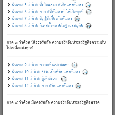
ด้วย.
นิทเทศ 5 ว่าด้วย ที่เกิดและการเกิดแห่งตัณหา
ความดับเพราะความสำรอกไม่เหลือ (แห่งภพทั้งหลาย)
นิทเทศ 6 ว่าด้วย อาการที่ตัณหาทำให้เกิดทุกข์
เพราะความสิ้นไปแห่งตัณหาโดยประการทั้งปวง นั้นคือ
นิทเทศ 7 ว่าด้วย ทิฏฐิที่เกี่ยวกับตัณหา
นิพพาน.
นิทเทศ 8 ว่าด้วย กิเลสทั้งหลายในฐานะสมุทัย
ภพใหม่ย่อมไม่มีแก่ภิกษุนั้น ผู้ดับเย็นสนิทแล้ว เพราะไม่มี
ความยึดมั่น
ภาค ๓ ว่าด้วย นิโรธอริยสัจ ความจริงอันประเสริฐคือความดับ
ภิกษุนั้น เป็นผู้ครอบงำมารได้แล้ว ชนะสงครามแล้ว ก้าวล่วง
ไม่เหลือแห่งทุกข์
ภพทั้งหลายทั้งปวงได้แล้ว เป็นผู้คงที่ (คือไม่เปลี่ยนแปลงอีกต่อ
ไป). ดังนี้แล
- อุ.ขุ.
๒๕/๑๒๑/๘๔
.
นิทเทศ 9 ว่าด้วย ความดับแห่งตัณหา
(ข้อความนี้ เป็นพระพุทธอุทานที่ทรงเปล่งออก ที่โคนต้นโพธิ์
นิทเทศ 10 ว่าด้วย ธรรมเป็นที่ดับแห่งตัณหา
เป็นที่ตรัสรู้ เมื่อตรัสรู้แล้วได้ 7 วัน)
นิทเทศ 11 ว่าด้วย ผู้ดับตัณหา
นิทเทศ 12 ว่าด้วย อาการดับแห่งตัณหา
เชื่อมโยงพระไตรปิฏก :
ภาค ๔ ว่าด้วย มัคคอริยสัจ ความจริงอันประเสริฐคือมรรค