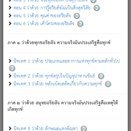
ตอน 3 ว่าด้วย พระพุทธองค์กับจตุราริยสัจ
ภพ.
ตอน 4 ว่าด้วย การรู้อริยสัจไม่เป็นสิ่งสุดวิสัย
สมณะหรือพราหมณ์เหล่าใด กล่าวความหลุดพ้นจากภพว่า
ตอน 5 ว่าด้วย คุณค่าของอริยสัจ
มีได้เพราะภพ เรากล่าวว่า สมณะหรือพราหมณ์ทั้งปวงนั้น
ตอน 6 ว่าด้วย เค้าโครงของอริยสัจ
มิใช่ผู้หลดพ้นจากภพ.
ถึงแม้สมณะหรือพราหมณ์เหล่าใด กล่าวความออกไปได้จาก
ภพ ว่ามีได้เพราะวิภพ
: เรากล่าวว่า สมณะหรือพราหมณ์ทั้ง
[2]
ภาค ๑ ว่าด้วยทุกขอริยสัจ ความจริงอันประเสริฐคือทุกข์
ปวงนั้น ก็ยังสลัดภพออกไปไม่ได้.
ก็ทุกข์นี้มีขึ้น เพราะอาศัยซึ่งอุปธิทั้งปวง.
นิทเทศ 1 ว่าด้วย ประเภทและอาการแห่งทุกข์ตามหลักทั่วไป
เพราะความสิ้นไปแห่งอุปาทานทั้งปวง ความเกิดขึ้นแห่ง
ทุกข์จึงไม่มี.
นิทเทศ 2 ว่าด้วย ทุกข์สรุปในปัญจุปาทานขันธ์
ท่านจงดูโลกนี้เถิด (จะเห็นว่า) สัตว์ทั้งหลายอันอวิชาหนา
นิทเทศ 3 ว่าด้วย หลักเบ็ดเตล็ดเกี่ยวกับความทุกข์
แน่นบังหนาแล้ว; และว่า สัตว์ผู้ยินดีในภพอันเป็นแล้วนั้น ย่อม
ไม่เป็นผู้หลุดพ้นไปจากภพได้. ก็ภพทั้งหลายเหล่าหนึ่งเหล่าใด
อันเป็นไปในที่หรือเวลาทั้งปวง
เพื่อความมีแห่งประโยชน์โดย
[3]
ภาค ๒ ว่าด้วย สมุทยอริยสัจ ความจริงอันประเสริฐคือเหตุให้
ประการทั้งปวง; ภพทั้งหลายทั้งหมดนั้น ไม่เที่ยง เป็นทุกข์ มี
เกิดทุกข์
ความแปรปรวนเป็นธรรมดา.
เมื่อบุคคลเห็นอยู่ซึ่งข้อนั้น ด้วยปัญญาอันชอบตามที่เป็นจริง
อย่างนี้อยู่; เขาย่อมละภวตัณหาได้ และไม่เพลิดเพลินวิภวตัณหา
นิทเทศ 4 ว่าด้วย ลักษณะแห่งตัณหา