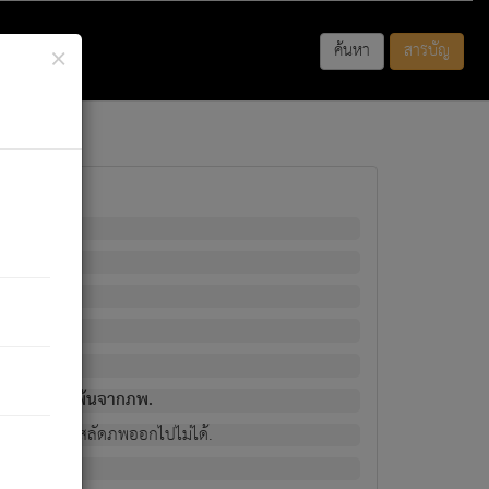
×
ค้นหา
สารบัญ
พนั้น
มิใช่ผู้หลดพ้นจากภพ.
วงนั้น ก็ยังสลัดภพออกไปไม่ได้.