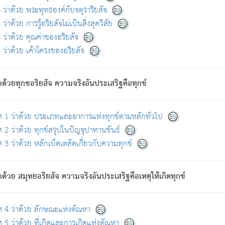
ดขึ้นแห่งทุกข์จึงไม่มี.
ว่าด้วย พระพุทธองค์กับจตุราริยสัจ
อันอวิชาหนาแน่นบังหนาแล้ว; และว่า สัตว์ผู้ยินดีในภพอันเป็นแล้วนั้น ย่อมไ
ว่าด้วย การรู้อริยสัจไม่เป็นสิ่งสุดวิสัย
ห่งประโยชน์โดยประการทั้งปวง; ภพทั้งหลายทั้งหมดนั้น ไม่เที่ยง เป็นทุ
ว่าด้วย คุณค่าของอริยสัจ
อบตามที่เป็นจริงอย่างนี้อยู่; เขาย่อมละภวตัณหาได้ และไม่เพลิดเพลินวิภวตั
ว่าด้วย เค้าโครงของอริยสัจ
ั้งหลาย) เพราะความสิ้นไปแห่งตัณหาโดยประการทั้งปวง นั้นคือนิพพา
ว เพราะไม่มีความยึดมั่น
าด้วยทุกขอริยสัจ ความจริงอันประเสริฐคือทุกข์
ล้ว ก้าวล่วงภพทั้งหลายทั้งปวงได้แล้ว เป็นผู้คงที่ (คือไม่เปลี่ยนแปลงอีกต่
ศ 1 ว่าด้วย ประเภทและอาการแห่งทุกข์ตามหลักทั่วไป
คนต้นโพธิ์เป็นที่ตรัสรู้ เมื่อตรัสรู้แล้วได้ 7 วัน)
 2 ว่าด้วย ทุกข์สรุปในปัญจุปาทานขันธ์
 3 ว่าด้วย หลักเบ็ดเตล็ดเกี่ยวกับความทุกข์
ด้วย สมุทยอริยสัจ ความจริงอันประเสริฐคือเหตุให้เกิดทุกข์
กที่สุด ผู้ศึกษาก็พึงตรวจสอบกับตัวเล่มหนังสือต้นฉบับ ที่มีการพิมพ์ครั้งล่าสุด ก่อ
ศ 4 ว่าด้วย ลักษณะแห่งตัณหา
 5 ว่าด้วย ที่เกิดและการเกิดแห่งตัณหา