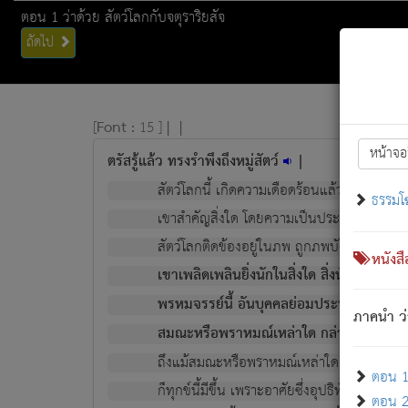
ตอน 1 ว่าด้วย สัตว์โลกกับจตุราริยสัจ
ถัดไป
[
Font :
15 ]
|
|
หน้าจอ
ตรัสรู้แล้ว ทรงรำพึงถึงหมู่สัตว์
|
สัตว์โลกนี้ เกิดความเดือดร้อนแล้ว มีผัสสะบั
ธรรมโ
เขาสำคัญสิ่งใด โดยความเป็นประการใด แต่สิ่งน
สัตว์โลกติดข้องอยู่ในภพ ถูกภพบังหน้าแล้ว มีภ
หนังส
เขาเพลิดเพลินยิ่งนักในสิ่งใด สิ่งนั้นเป็นภัย (ที
พรหมจรรย์นี้ อันบุคคลย่อมประพฤติ ก็เพื่อ
ภาคนำ ว่
สมณะหรือพราหมณ์เหล่าใด กล่าวความหลุดพ
ถึงแม้สมณะหรือพราหมณ์เหล่าใด กล่าวความอ
ตอน 1 
ก็ทุกข์นี้มีขึ้น เพราะอาศัยซึ่งอุปธิทั้งปวง.
ตอน 2 