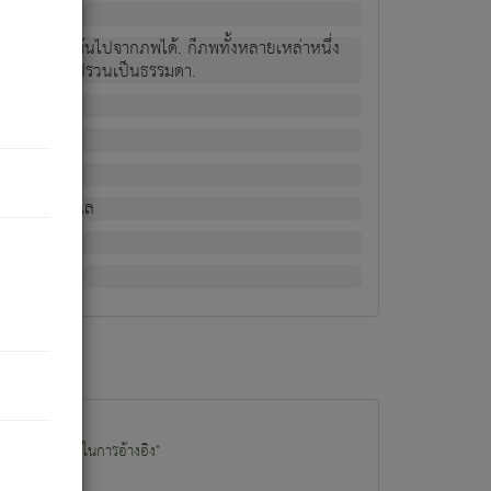
ม่เป็นผู้หลุดพ้นไปจากภพได้. ก็ภพทั้งหลายเหล่าหนึ่ง
กข์ มีความแปรปรวนเป็นธรรมดา.
ณหาด้วย.
น.
อไป). ดังนี้แล
นนำข้อมูลไปใช้ในการอ้างอิง"