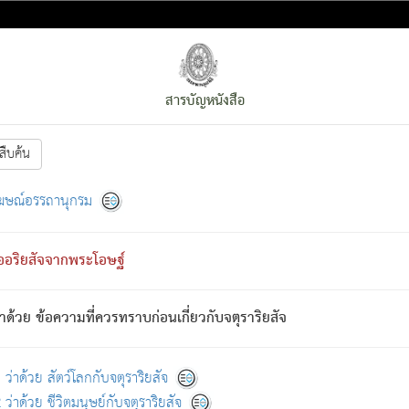
สารบัญหนังสือ
สืบค้น
งหน้า
ย่อมกล่าวซึ่งโรค (ความเสียดแทง) นั้นโดยความเป็นตัวเป็นตน
[1]
ฆษณ์อรรถานุกรม
ั้นย่อมเป็น (ตามที่เป็นจริง) โดยประการอื่นจากที่เขาสำคัญนั้น
พโดยความเป็นอย่างอื่น (จากที่มันเป็นอยู่จริง) จึงได้เพลิดเพลินยิ่งนักในภ
ืออริยสัจจากพระโอษฐ์
่เขาไม่รู้จัก)
: เขากลัวต่อสิ่งใดสิ่งนั้นเป็นทุกข์
การละขาดซึ่งภพ.
าด้วย ข้อความที่ควรทราบก่อนเกี่ยวกับจตุราริยสัจ
้นจากภพว่ามีได้เพราะภพ เรากล่าวว่า สมณะหรือพราหมณ์ทั้งปวงนั้น 
อกไปได้จากภพ ว่ามีได้เพราะวิภพ
: เรากล่าวว่า สมณะหรือพราหมณ์ทั้งป
[2]
ว่าด้วย สัตว์โลกกับจตุราริยสัจ
ว่าด้วย ชีวิตมนุษย์กับจตุราริยสัจ