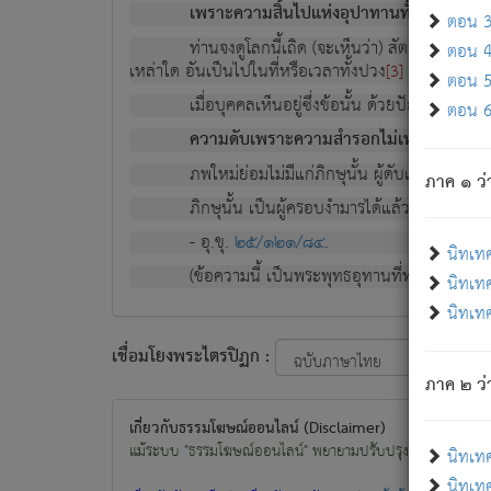
เพราะความสิ้นไปแห่งอุปาทานทั้งปวง ความเกิ
ตอน 3 
ท่านจงดูโลกนี้เถิด (จะเห็นว่า) สัตว์ทั้งหลาย
ตอน 4 
เหล่าใด อันเป็นไปในที่หรือเวลาทั้งปวง
เพื่อความมีแ
[3]
ตอน 5 
เมื่อบุคคลเห็นอยู่ซึ่งข้อนั้น ด้วยปัญญาอันช
ตอน 6 
ความดับเพราะความสำรอกไม่เหลือ (แห่งภพท
ภพใหม่ย่อมไม่มีแก่ภิกษุนั้น ผู้ดับเย็นสนิทแล้
ภาค ๑ ว่
ภิกษุนั้น เป็นผู้ครอบงำมารได้แล้ว ชนะสงครามแ
- อุ.ขุ.
๒๕/๑๒๑/๘๔
.
นิทเท
(ข้อความนี้ เป็นพระพุทธอุทานที่ทรงเปล่งออก ที่โ
นิทเทศ
นิทเทศ
เชื่อมโยงพระไตรปิฏก :
ภาค ๒ ว่า
เกี่ยวกับธรรมโฆษณ์ออนไลน์ (Disclaimer)
แม้ระบบ "ธรรมโฆษณ์ออนไลน์" พยายามปรับปรุงข้อมูลให้ถูกต้องมา
นิทเท
นิทเทศ