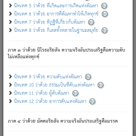
ด้วย.
นิทเทศ 5 ว่าด้วย ที่เกิดและการเกิดแห่งตัณหา
ความดับเพราะความสำรอกไม่เหลือ (แห่งภพทั้งหลาย)
นิทเทศ 6 ว่าด้วย อาการที่ตัณหาทำให้เกิดทุกข์
เพราะความสิ้นไปแห่งตัณหาโดยประการทั้งปวง นั้นคือ
นิทเทศ 7 ว่าด้วย ทิฏฐิที่เกี่ยวกับตัณหา
นิพพาน.
นิทเทศ 8 ว่าด้วย กิเลสทั้งหลายในฐานะสมุทัย
ภพใหม่ย่อมไม่มีแก่ภิกษุนั้น ผู้ดับเย็นสนิทแล้ว เพราะไม่มี
ความยึดมั่น
ภาค ๓ ว่าด้วย นิโรธอริยสัจ ความจริงอันประเสริฐคือความดับ
ภิกษุนั้น เป็นผู้ครอบงำมารได้แล้ว ชนะสงครามแล้ว ก้าวล่วง
ไม่เหลือแห่งทุกข์
ภพทั้งหลายทั้งปวงได้แล้ว เป็นผู้คงที่ (คือไม่เปลี่ยนแปลงอีกต่อ
ไป). ดังนี้แล
- อุ.ขุ.
๒๕/๑๒๑/๘๔
.
นิทเทศ 9 ว่าด้วย ความดับแห่งตัณหา
(ข้อความนี้ เป็นพระพุทธอุทานที่ทรงเปล่งออก ที่โคนต้นโพธิ์
นิทเทศ 10 ว่าด้วย ธรรมเป็นที่ดับแห่งตัณหา
เป็นที่ตรัสรู้ เมื่อตรัสรู้แล้วได้ 7 วัน)
นิทเทศ 11 ว่าด้วย ผู้ดับตัณหา
นิทเทศ 12 ว่าด้วย อาการดับแห่งตัณหา
เชื่อมโยงพระไตรปิฏก :
ภาค ๔ ว่าด้วย มัคคอริยสัจ ความจริงอันประเสริฐคือมรรค