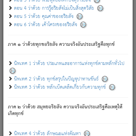
ตอน 3 ว่าด้วย พระพุทธองค์กับจตุราริยสัจ
ภพ.
ตอน 4 ว่าด้วย การรู้อริยสัจไม่เป็นสิ่งสุดวิสัย
สมณะหรือพราหมณ์เหล่าใด กล่าวความหลุดพ้นจากภพว่า
ตอน 5 ว่าด้วย คุณค่าของอริยสัจ
มีได้เพราะภพ เรากล่าวว่า สมณะหรือพราหมณ์ทั้งปวงนั้น
ตอน 6 ว่าด้วย เค้าโครงของอริยสัจ
มิใช่ผู้หลดพ้นจากภพ.
ถึงแม้สมณะหรือพราหมณ์เหล่าใด กล่าวความออกไปได้จาก
ภพ ว่ามีได้เพราะวิภพ
: เรากล่าวว่า สมณะหรือพราหมณ์ทั้ง
[2]
ภาค ๑ ว่าด้วยทุกขอริยสัจ ความจริงอันประเสริฐคือทุกข์
ปวงนั้น ก็ยังสลัดภพออกไปไม่ได้.
ก็ทุกข์นี้มีขึ้น เพราะอาศัยซึ่งอุปธิทั้งปวง.
นิทเทศ 1 ว่าด้วย ประเภทและอาการแห่งทุกข์ตามหลักทั่วไป
เพราะความสิ้นไปแห่งอุปาทานทั้งปวง ความเกิดขึ้นแห่ง
ทุกข์จึงไม่มี.
นิทเทศ 2 ว่าด้วย ทุกข์สรุปในปัญจุปาทานขันธ์
ท่านจงดูโลกนี้เถิด (จะเห็นว่า) สัตว์ทั้งหลายอันอวิชาหนา
นิทเทศ 3 ว่าด้วย หลักเบ็ดเตล็ดเกี่ยวกับความทุกข์
แน่นบังหนาแล้ว; และว่า สัตว์ผู้ยินดีในภพอันเป็นแล้วนั้น ย่อม
ไม่เป็นผู้หลุดพ้นไปจากภพได้. ก็ภพทั้งหลายเหล่าหนึ่งเหล่าใด
อันเป็นไปในที่หรือเวลาทั้งปวง
เพื่อความมีแห่งประโยชน์โดย
[3]
ภาค ๒ ว่าด้วย สมุทยอริยสัจ ความจริงอันประเสริฐคือเหตุให้
ประการทั้งปวง; ภพทั้งหลายทั้งหมดนั้น ไม่เที่ยง เป็นทุกข์ มี
เกิดทุกข์
ความแปรปรวนเป็นธรรมดา.
เมื่อบุคคลเห็นอยู่ซึ่งข้อนั้น ด้วยปัญญาอันชอบตามที่เป็นจริง
อย่างนี้อยู่; เขาย่อมละภวตัณหาได้ และไม่เพลิดเพลินวิภวตัณหา
นิทเทศ 4 ว่าด้วย ลักษณะแห่งตัณหา