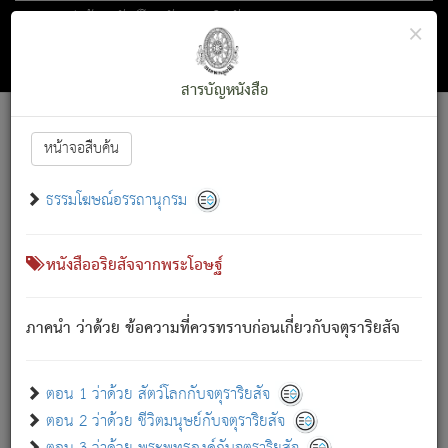
ตอน 1 ว่าด้วย สัตว์โลกกับจตุราริยสัจ
×
ถัดไป
ค้นหา
สารบัญ
สารบัญหนังสือ
[
Font :
15 ]
|
|
หน้าจอสืบค้น
ตรัสรู้แล้ว ทรงรำพึงถึงหมู่สัตว์
|
ธรรมโฆษณ์อรรถานุกรม
สัตว์โลกนี้ เกิดความเดือดร้อนแล้ว มีผัสสะบังหน้า
ย่อม
[1]
กล่าวซึ่งโรค (ความเสียดแทง) นั้นโดยความเป็นตัวเป็นตน
เขาสำคัญสิ่งใด โดยความเป็นประการใด แต่สิ่งนั้นย่อมเป็น
หนังสืออริยสัจจากพระโอษฐ์
(ตามที่เป็นจริง) โดยประการอื่นจากที่เขาสำคัญนั้น
สัตว์โลกติดข้องอยู่ในภพ ถูกภพบังหน้าแล้ว มีภพโดยความ
ภาคนำ ว่าด้วย ข้อความที่ควรทราบก่อนเกี่ยวกับจตุราริยสัจ
เป็นอย่างอื่น (จากที่มันเป็นอยู่จริง) จึงได้เพลิดเพลินยิ่งนักในภพ
นั้น
เขาเพลิดเพลินยิ่งนักในสิ่งใด สิ่งนั้นเป็นภัย (ที่เขาไม่รู้จัก)
:
ตอน 1 ว่าด้วย สัตว์โลกกับจตุราริยสัจ
เขากลัวต่อสิ่งใดสิ่งนั้นเป็นทุกข์
ตอน 2 ว่าด้วย ชีวิตมนุษย์กับจตุราริยสัจ
พรหมจรรย์นี้ อันบุคคลย่อมประพฤติ ก็เพื่อการละขาดซึ่ง