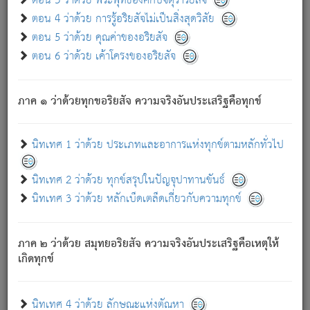
ตอน 3 ว่าด้วย พระพุทธองค์กับจตุราริยสัจ
ภพ.
ตอน 4 ว่าด้วย การรู้อริยสัจไม่เป็นสิ่งสุดวิสัย
สมณะหรือพราหมณ์เหล่าใด กล่าวความหลุดพ้นจากภพว่า
ตอน 5 ว่าด้วย คุณค่าของอริยสัจ
มีได้เพราะภพ เรากล่าวว่า สมณะหรือพราหมณ์ทั้งปวงนั้น
ตอน 6 ว่าด้วย เค้าโครงของอริยสัจ
มิใช่ผู้หลดพ้นจากภพ.
ถึงแม้สมณะหรือพราหมณ์เหล่าใด กล่าวความออกไปได้จาก
ภพ ว่ามีได้เพราะวิภพ
: เรากล่าวว่า สมณะหรือพราหมณ์ทั้ง
[2]
ภาค ๑ ว่าด้วยทุกขอริยสัจ ความจริงอันประเสริฐคือทุกข์
ปวงนั้น ก็ยังสลัดภพออกไปไม่ได้.
ก็ทุกข์นี้มีขึ้น เพราะอาศัยซึ่งอุปธิทั้งปวง.
นิทเทศ 1 ว่าด้วย ประเภทและอาการแห่งทุกข์ตามหลักทั่วไป
เพราะความสิ้นไปแห่งอุปาทานทั้งปวง ความเกิดขึ้นแห่ง
ทุกข์จึงไม่มี.
นิทเทศ 2 ว่าด้วย ทุกข์สรุปในปัญจุปาทานขันธ์
ท่านจงดูโลกนี้เถิด (จะเห็นว่า) สัตว์ทั้งหลายอันอวิชาหนา
นิทเทศ 3 ว่าด้วย หลักเบ็ดเตล็ดเกี่ยวกับความทุกข์
แน่นบังหนาแล้ว; และว่า สัตว์ผู้ยินดีในภพอันเป็นแล้วนั้น ย่อม
ไม่เป็นผู้หลุดพ้นไปจากภพได้. ก็ภพทั้งหลายเหล่าหนึ่งเหล่าใด
อันเป็นไปในที่หรือเวลาทั้งปวง
เพื่อความมีแห่งประโยชน์โดย
[3]
ภาค ๒ ว่าด้วย สมุทยอริยสัจ ความจริงอันประเสริฐคือเหตุให้
ประการทั้งปวง; ภพทั้งหลายทั้งหมดนั้น ไม่เที่ยง เป็นทุกข์ มี
เกิดทุกข์
ความแปรปรวนเป็นธรรมดา.
เมื่อบุคคลเห็นอยู่ซึ่งข้อนั้น ด้วยปัญญาอันชอบตามที่เป็นจริง
อย่างนี้อยู่; เขาย่อมละภวตัณหาได้ และไม่เพลิดเพลินวิภวตัณหา
นิทเทศ 4 ว่าด้วย ลักษณะแห่งตัณหา