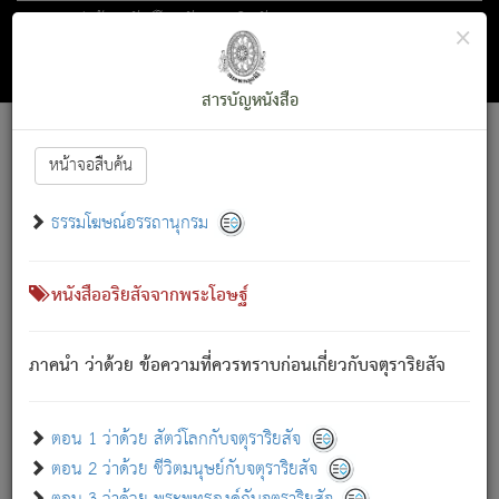
ตอน 1 ว่าด้วย สัตว์โลกกับจตุราริยสัจ
×
ถัดไป
ค้นหา
สารบัญ
สารบัญหนังสือ
[
Font :
15 ]
|
|
หน้าจอสืบค้น
ตรัสรู้แล้ว ทรงรำพึงถึงหมู่สัตว์
|
ธรรมโฆษณ์อรรถานุกรม
สัตว์โลกนี้ เกิดความเดือดร้อนแล้ว มีผัสสะบังหน้า
ย่อม
[1]
กล่าวซึ่งโรค (ความเสียดแทง) นั้นโดยความเป็นตัวเป็นตน
เขาสำคัญสิ่งใด โดยความเป็นประการใด แต่สิ่งนั้นย่อมเป็น
หนังสืออริยสัจจากพระโอษฐ์
(ตามที่เป็นจริง) โดยประการอื่นจากที่เขาสำคัญนั้น
สัตว์โลกติดข้องอยู่ในภพ ถูกภพบังหน้าแล้ว มีภพโดยความ
ภาคนำ ว่าด้วย ข้อความที่ควรทราบก่อนเกี่ยวกับจตุราริยสัจ
เป็นอย่างอื่น (จากที่มันเป็นอยู่จริง) จึงได้เพลิดเพลินยิ่งนักในภพ
นั้น
เขาเพลิดเพลินยิ่งนักในสิ่งใด สิ่งนั้นเป็นภัย (ที่เขาไม่รู้จัก)
:
ตอน 1 ว่าด้วย สัตว์โลกกับจตุราริยสัจ
เขากลัวต่อสิ่งใดสิ่งนั้นเป็นทุกข์
ตอน 2 ว่าด้วย ชีวิตมนุษย์กับจตุราริยสัจ
พรหมจรรย์นี้ อันบุคคลย่อมประพฤติ ก็เพื่อการละขาดซึ่ง