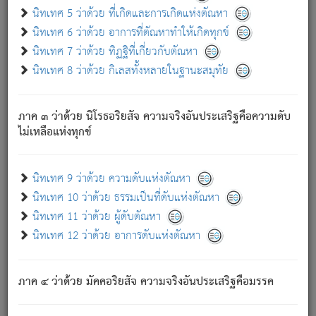
ด้วย.
นิทเทศ 5 ว่าด้วย ที่เกิดและการเกิดแห่งตัณหา
ความดับเพราะความสำรอกไม่เหลือ (แห่งภพทั้งหลาย)
นิทเทศ 6 ว่าด้วย อาการที่ตัณหาทำให้เกิดทุกข์
เพราะความสิ้นไปแห่งตัณหาโดยประการทั้งปวง นั้นคือ
นิทเทศ 7 ว่าด้วย ทิฏฐิที่เกี่ยวกับตัณหา
นิพพาน.
นิทเทศ 8 ว่าด้วย กิเลสทั้งหลายในฐานะสมุทัย
ภพใหม่ย่อมไม่มีแก่ภิกษุนั้น ผู้ดับเย็นสนิทแล้ว เพราะไม่มี
ความยึดมั่น
ภาค ๓ ว่าด้วย นิโรธอริยสัจ ความจริงอันประเสริฐคือความดับ
ภิกษุนั้น เป็นผู้ครอบงำมารได้แล้ว ชนะสงครามแล้ว ก้าวล่วง
ไม่เหลือแห่งทุกข์
ภพทั้งหลายทั้งปวงได้แล้ว เป็นผู้คงที่ (คือไม่เปลี่ยนแปลงอีกต่อ
ไป). ดังนี้แล
- อุ.ขุ.
๒๕/๑๒๑/๘๔
.
นิทเทศ 9 ว่าด้วย ความดับแห่งตัณหา
(ข้อความนี้ เป็นพระพุทธอุทานที่ทรงเปล่งออก ที่โคนต้นโพธิ์
นิทเทศ 10 ว่าด้วย ธรรมเป็นที่ดับแห่งตัณหา
เป็นที่ตรัสรู้ เมื่อตรัสรู้แล้วได้ 7 วัน)
นิทเทศ 11 ว่าด้วย ผู้ดับตัณหา
นิทเทศ 12 ว่าด้วย อาการดับแห่งตัณหา
เชื่อมโยงพระไตรปิฏก :
ภาค ๔ ว่าด้วย มัคคอริยสัจ ความจริงอันประเสริฐคือมรรค