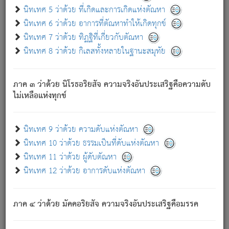
ด้วย.
นิทเทศ 5 ว่าด้วย ที่เกิดและการเกิดแห่งตัณหา
ความดับเพราะความสำรอกไม่เหลือ (แห่งภพทั้งหลาย)
นิทเทศ 6 ว่าด้วย อาการที่ตัณหาทำให้เกิดทุกข์
เพราะความสิ้นไปแห่งตัณหาโดยประการทั้งปวง นั้นคือ
นิทเทศ 7 ว่าด้วย ทิฏฐิที่เกี่ยวกับตัณหา
นิพพาน.
นิทเทศ 8 ว่าด้วย กิเลสทั้งหลายในฐานะสมุทัย
ภพใหม่ย่อมไม่มีแก่ภิกษุนั้น ผู้ดับเย็นสนิทแล้ว เพราะไม่มี
ความยึดมั่น
ภาค ๓ ว่าด้วย นิโรธอริยสัจ ความจริงอันประเสริฐคือความดับ
ภิกษุนั้น เป็นผู้ครอบงำมารได้แล้ว ชนะสงครามแล้ว ก้าวล่วง
ไม่เหลือแห่งทุกข์
ภพทั้งหลายทั้งปวงได้แล้ว เป็นผู้คงที่ (คือไม่เปลี่ยนแปลงอีกต่อ
ไป). ดังนี้แล
- อุ.ขุ.
๒๕/๑๒๑/๘๔
.
นิทเทศ 9 ว่าด้วย ความดับแห่งตัณหา
(ข้อความนี้ เป็นพระพุทธอุทานที่ทรงเปล่งออก ที่โคนต้นโพธิ์
นิทเทศ 10 ว่าด้วย ธรรมเป็นที่ดับแห่งตัณหา
เป็นที่ตรัสรู้ เมื่อตรัสรู้แล้วได้ 7 วัน)
นิทเทศ 11 ว่าด้วย ผู้ดับตัณหา
นิทเทศ 12 ว่าด้วย อาการดับแห่งตัณหา
เชื่อมโยงพระไตรปิฏก :
ภาค ๔ ว่าด้วย มัคคอริยสัจ ความจริงอันประเสริฐคือมรรค