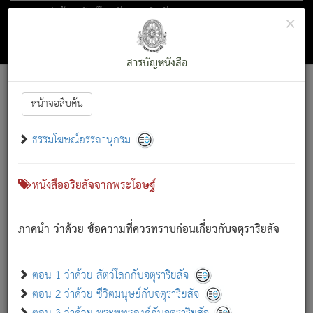
ตอน 1 ว่าด้วย สัตว์โลกกับจตุราริยสัจ
×
ถัดไป
ค้นหา
สารบัญ
สารบัญหนังสือ
[
Font :
15 ]
|
|
หน้าจอสืบค้น
ตรัสรู้แล้ว ทรงรำพึงถึงหมู่สัตว์
|
ธรรมโฆษณ์อรรถานุกรม
สัตว์โลกนี้ เกิดความเดือดร้อนแล้ว มีผัสสะบังหน้า
ย่อม
[1]
กล่าวซึ่งโรค (ความเสียดแทง) นั้นโดยความเป็นตัวเป็นตน
เขาสำคัญสิ่งใด โดยความเป็นประการใด แต่สิ่งนั้นย่อมเป็น
หนังสืออริยสัจจากพระโอษฐ์
(ตามที่เป็นจริง) โดยประการอื่นจากที่เขาสำคัญนั้น
สัตว์โลกติดข้องอยู่ในภพ ถูกภพบังหน้าแล้ว มีภพโดยความ
ภาคนำ ว่าด้วย ข้อความที่ควรทราบก่อนเกี่ยวกับจตุราริยสัจ
เป็นอย่างอื่น (จากที่มันเป็นอยู่จริง) จึงได้เพลิดเพลินยิ่งนักในภพ
นั้น
เขาเพลิดเพลินยิ่งนักในสิ่งใด สิ่งนั้นเป็นภัย (ที่เขาไม่รู้จัก)
:
ตอน 1 ว่าด้วย สัตว์โลกกับจตุราริยสัจ
เขากลัวต่อสิ่งใดสิ่งนั้นเป็นทุกข์
ตอน 2 ว่าด้วย ชีวิตมนุษย์กับจตุราริยสัจ
พรหมจรรย์นี้ อันบุคคลย่อมประพฤติ ก็เพื่อการละขาดซึ่ง