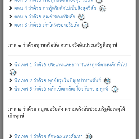
ตอน 3 ว่าด้วย พระพุทธองค์กับจตุราริยสัจ
ภพ.
ตอน 4 ว่าด้วย การรู้อริยสัจไม่เป็นสิ่งสุดวิสัย
สมณะหรือพราหมณ์เหล่าใด กล่าวความหลุดพ้นจากภพว่า
ตอน 5 ว่าด้วย คุณค่าของอริยสัจ
มีได้เพราะภพ เรากล่าวว่า สมณะหรือพราหมณ์ทั้งปวงนั้น
ตอน 6 ว่าด้วย เค้าโครงของอริยสัจ
มิใช่ผู้หลดพ้นจากภพ.
ถึงแม้สมณะหรือพราหมณ์เหล่าใด กล่าวความออกไปได้จาก
ภพ ว่ามีได้เพราะวิภพ
: เรากล่าวว่า สมณะหรือพราหมณ์ทั้ง
[2]
ภาค ๑ ว่าด้วยทุกขอริยสัจ ความจริงอันประเสริฐคือทุกข์
ปวงนั้น ก็ยังสลัดภพออกไปไม่ได้.
ก็ทุกข์นี้มีขึ้น เพราะอาศัยซึ่งอุปธิทั้งปวง.
นิทเทศ 1 ว่าด้วย ประเภทและอาการแห่งทุกข์ตามหลักทั่วไป
เพราะความสิ้นไปแห่งอุปาทานทั้งปวง ความเกิดขึ้นแห่ง
ทุกข์จึงไม่มี.
นิทเทศ 2 ว่าด้วย ทุกข์สรุปในปัญจุปาทานขันธ์
ท่านจงดูโลกนี้เถิด (จะเห็นว่า) สัตว์ทั้งหลายอันอวิชาหนา
นิทเทศ 3 ว่าด้วย หลักเบ็ดเตล็ดเกี่ยวกับความทุกข์
แน่นบังหนาแล้ว; และว่า สัตว์ผู้ยินดีในภพอันเป็นแล้วนั้น ย่อม
ไม่เป็นผู้หลุดพ้นไปจากภพได้. ก็ภพทั้งหลายเหล่าหนึ่งเหล่าใด
อันเป็นไปในที่หรือเวลาทั้งปวง
เพื่อความมีแห่งประโยชน์โดย
[3]
ภาค ๒ ว่าด้วย สมุทยอริยสัจ ความจริงอันประเสริฐคือเหตุให้
ประการทั้งปวง; ภพทั้งหลายทั้งหมดนั้น ไม่เที่ยง เป็นทุกข์ มี
เกิดทุกข์
ความแปรปรวนเป็นธรรมดา.
เมื่อบุคคลเห็นอยู่ซึ่งข้อนั้น ด้วยปัญญาอันชอบตามที่เป็นจริง
อย่างนี้อยู่; เขาย่อมละภวตัณหาได้ และไม่เพลิดเพลินวิภวตัณหา
นิทเทศ 4 ว่าด้วย ลักษณะแห่งตัณหา