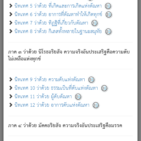
ด้วย.
นิทเทศ 5 ว่าด้วย ที่เกิดและการเกิดแห่งตัณหา
ความดับเพราะความสำรอกไม่เหลือ (แห่งภพทั้งหลาย)
นิทเทศ 6 ว่าด้วย อาการที่ตัณหาทำให้เกิดทุกข์
เพราะความสิ้นไปแห่งตัณหาโดยประการทั้งปวง นั้นคือ
นิทเทศ 7 ว่าด้วย ทิฏฐิที่เกี่ยวกับตัณหา
นิพพาน.
นิทเทศ 8 ว่าด้วย กิเลสทั้งหลายในฐานะสมุทัย
ภพใหม่ย่อมไม่มีแก่ภิกษุนั้น ผู้ดับเย็นสนิทแล้ว เพราะไม่มี
ความยึดมั่น
ภาค ๓ ว่าด้วย นิโรธอริยสัจ ความจริงอันประเสริฐคือความดับ
ภิกษุนั้น เป็นผู้ครอบงำมารได้แล้ว ชนะสงครามแล้ว ก้าวล่วง
ไม่เหลือแห่งทุกข์
ภพทั้งหลายทั้งปวงได้แล้ว เป็นผู้คงที่ (คือไม่เปลี่ยนแปลงอีกต่อ
ไป). ดังนี้แล
- อุ.ขุ.
๒๕/๑๒๑/๘๔
.
นิทเทศ 9 ว่าด้วย ความดับแห่งตัณหา
(ข้อความนี้ เป็นพระพุทธอุทานที่ทรงเปล่งออก ที่โคนต้นโพธิ์
นิทเทศ 10 ว่าด้วย ธรรมเป็นที่ดับแห่งตัณหา
เป็นที่ตรัสรู้ เมื่อตรัสรู้แล้วได้ 7 วัน)
นิทเทศ 11 ว่าด้วย ผู้ดับตัณหา
นิทเทศ 12 ว่าด้วย อาการดับแห่งตัณหา
เชื่อมโยงพระไตรปิฏก :
ภาค ๔ ว่าด้วย มัคคอริยสัจ ความจริงอันประเสริฐคือมรรค