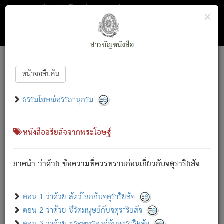
ตอน 1 ว่าด้วย สัตว์โลกกับจตุราริยสัจ
×
ถัดไป
ค้นหา
สารบัญ
สารบัญหนังสือ
[
Font :
15 ]
|
|
หน้าจอสืบค้น
ตรัสรู้แล้ว ทรงรำพึงถึงหมู่สัตว์
|
ธรรมโฆษณ์อรรถานุกรม
สัตว์โลกนี้ เกิดความเดือดร้อนแล้ว มีผัสสะบังหน้า
ย่อม
[1]
กล่าวซึ่งโรค (ความเสียดแทง) นั้นโดยความเป็นตัวเป็นตน
เขาสำคัญสิ่งใด โดยความเป็นประการใด แต่สิ่งนั้นย่อมเป็น
หนังสืออริยสัจจากพระโอษฐ์
(ตามที่เป็นจริง) โดยประการอื่นจากที่เขาสำคัญนั้น
สัตว์โลกติดข้องอยู่ในภพ ถูกภพบังหน้าแล้ว มีภพโดยความ
ภาคนำ ว่าด้วย ข้อความที่ควรทราบก่อนเกี่ยวกับจตุราริยสัจ
เป็นอย่างอื่น (จากที่มันเป็นอยู่จริง) จึงได้เพลิดเพลินยิ่งนักในภพ
นั้น
เขาเพลิดเพลินยิ่งนักในสิ่งใด สิ่งนั้นเป็นภัย (ที่เขาไม่รู้จัก)
:
ตอน 1 ว่าด้วย สัตว์โลกกับจตุราริยสัจ
เขากลัวต่อสิ่งใดสิ่งนั้นเป็นทุกข์
ตอน 2 ว่าด้วย ชีวิตมนุษย์กับจตุราริยสัจ
พรหมจรรย์นี้ อันบุคคลย่อมประพฤติ ก็เพื่อการละขาดซึ่ง