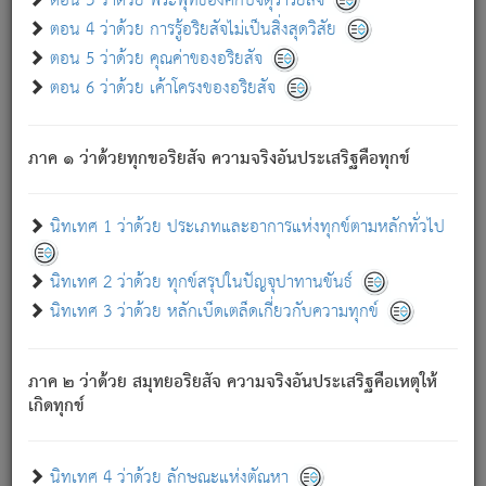
ตอน 3 ว่าด้วย พระพุทธองค์กับจตุราริยสัจ
ภพ.
ตอน 4 ว่าด้วย การรู้อริยสัจไม่เป็นสิ่งสุดวิสัย
สมณะหรือพราหมณ์เหล่าใด กล่าวความหลุดพ้นจากภพว่า
ตอน 5 ว่าด้วย คุณค่าของอริยสัจ
มีได้เพราะภพ เรากล่าวว่า สมณะหรือพราหมณ์ทั้งปวงนั้น
ตอน 6 ว่าด้วย เค้าโครงของอริยสัจ
มิใช่ผู้หลดพ้นจากภพ.
ถึงแม้สมณะหรือพราหมณ์เหล่าใด กล่าวความออกไปได้จาก
ภพ ว่ามีได้เพราะวิภพ
: เรากล่าวว่า สมณะหรือพราหมณ์ทั้ง
[2]
ภาค ๑ ว่าด้วยทุกขอริยสัจ ความจริงอันประเสริฐคือทุกข์
ปวงนั้น ก็ยังสลัดภพออกไปไม่ได้.
ก็ทุกข์นี้มีขึ้น เพราะอาศัยซึ่งอุปธิทั้งปวง.
นิทเทศ 1 ว่าด้วย ประเภทและอาการแห่งทุกข์ตามหลักทั่วไป
เพราะความสิ้นไปแห่งอุปาทานทั้งปวง ความเกิดขึ้นแห่ง
ทุกข์จึงไม่มี.
นิทเทศ 2 ว่าด้วย ทุกข์สรุปในปัญจุปาทานขันธ์
ท่านจงดูโลกนี้เถิด (จะเห็นว่า) สัตว์ทั้งหลายอันอวิชาหนา
นิทเทศ 3 ว่าด้วย หลักเบ็ดเตล็ดเกี่ยวกับความทุกข์
แน่นบังหนาแล้ว; และว่า สัตว์ผู้ยินดีในภพอันเป็นแล้วนั้น ย่อม
ไม่เป็นผู้หลุดพ้นไปจากภพได้. ก็ภพทั้งหลายเหล่าหนึ่งเหล่าใด
อันเป็นไปในที่หรือเวลาทั้งปวง
เพื่อความมีแห่งประโยชน์โดย
[3]
ภาค ๒ ว่าด้วย สมุทยอริยสัจ ความจริงอันประเสริฐคือเหตุให้
ประการทั้งปวง; ภพทั้งหลายทั้งหมดนั้น ไม่เที่ยง เป็นทุกข์ มี
เกิดทุกข์
ความแปรปรวนเป็นธรรมดา.
เมื่อบุคคลเห็นอยู่ซึ่งข้อนั้น ด้วยปัญญาอันชอบตามที่เป็นจริง
อย่างนี้อยู่; เขาย่อมละภวตัณหาได้ และไม่เพลิดเพลินวิภวตัณหา
นิทเทศ 4 ว่าด้วย ลักษณะแห่งตัณหา