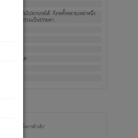
ม่เป็นผู้หลุดพ้นไปจากภพได้. ก็ภพทั้งหลายเหล่าหนึ่ง
กข์ มีความแปรปรวนเป็นธรรมดา.
ณหาด้วย.
น.
อไป). ดังนี้แล
นนำข้อมูลไปใช้ในการอ้างอิง"