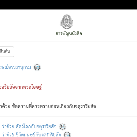
สารบัญหนังสือ
สืบค้น
งหน้า
ย่อมกล่าวซึ่งโรค (ความเสียดแทง) นั้นโดยความเป็นตัวเป็นตน
[1]
ฆษณ์อรรถานุกรม
ั้นย่อมเป็น (ตามที่เป็นจริง) โดยประการอื่นจากที่เขาสำคัญนั้น
พโดยความเป็นอย่างอื่น (จากที่มันเป็นอยู่จริง) จึงได้เพลิดเพลินยิ่งนักในภ
ืออริยสัจจากพระโอษฐ์
่เขาไม่รู้จัก)
: เขากลัวต่อสิ่งใดสิ่งนั้นเป็นทุกข์
การละขาดซึ่งภพ.
าด้วย ข้อความที่ควรทราบก่อนเกี่ยวกับจตุราริยสัจ
้นจากภพว่ามีได้เพราะภพ เรากล่าวว่า สมณะหรือพราหมณ์ทั้งปวงนั้น 
อกไปได้จากภพ ว่ามีได้เพราะวิภพ
: เรากล่าวว่า สมณะหรือพราหมณ์ทั้งป
[2]
ว่าด้วย สัตว์โลกกับจตุราริยสัจ
ว่าด้วย ชีวิตมนุษย์กับจตุราริยสัจ