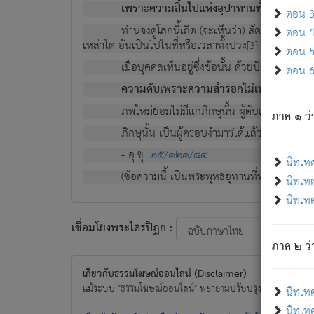
เพราะความสิ้นไปแห่งอุปาทานทั้งปวง ความเกิ
ตอน 3 
ท่านจงดูโลกนี้เถิด (จะเห็นว่า) สัตว์ทั้งหลาย
ตอน 4 
เหล่าใด อันเป็นไปในที่หรือเวลาทั้งปวง
เพื่อความมีแ
[3]
ตอน 5 
เมื่อบุคคลเห็นอยู่ซึ่งข้อนั้น ด้วยปัญญาอันช
ตอน 6 
ความดับเพราะความสำรอกไม่เหลือ (แห่งภพท
ภพใหม่ย่อมไม่มีแก่ภิกษุนั้น ผู้ดับเย็นสนิทแล้
ภาค ๑ ว่
ภิกษุนั้น เป็นผู้ครอบงำมารได้แล้ว ชนะสงครามแ
- อุ.ขุ.
๒๕/๑๒๑/๘๔
.
นิทเท
(ข้อความนี้ เป็นพระพุทธอุทานที่ทรงเปล่งออก ที่โ
นิทเทศ
นิทเทศ
เชื่อมโยงพระไตรปิฏก :
ภาค ๒ ว่า
เกี่ยวกับธรรมโฆษณ์ออนไลน์ (Disclaimer)
แม้ระบบ "ธรรมโฆษณ์ออนไลน์" พยายามปรับปรุงข้อมูลให้ถูกต้องมา
นิทเท
นิทเทศ