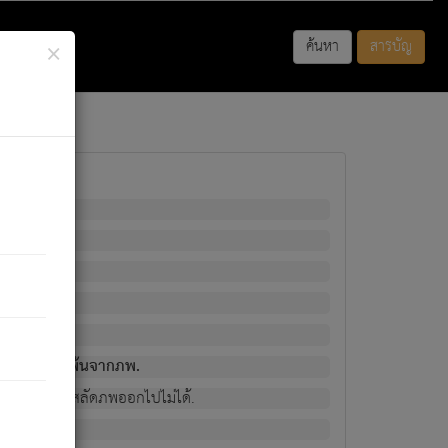
×
ค้นหา
สารบัญ
พนั้น
มิใช่ผู้หลดพ้นจากภพ.
วงนั้น ก็ยังสลัดภพออกไปไม่ได้.