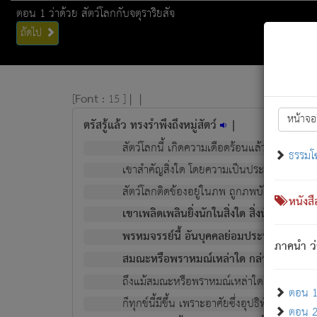
ตอน 1 ว่าด้วย สัตว์โลกกับจตุราริยสัจ
ถัดไป
[
Font :
15 ]
|
|
หน้าจอ
ตรัสรู้แล้ว ทรงรำพึงถึงหมู่สัตว์
|
สัตว์โลกนี้ เกิดความเดือดร้อนแล้ว มีผัสสะบั
ธรรมโ
เขาสำคัญสิ่งใด โดยความเป็นประการใด แต่สิ่งน
สัตว์โลกติดข้องอยู่ในภพ ถูกภพบังหน้าแล้ว มีภ
หนังส
เขาเพลิดเพลินยิ่งนักในสิ่งใด สิ่งนั้นเป็นภัย (ที
พรหมจรรย์นี้ อันบุคคลย่อมประพฤติ ก็เพื่อ
ภาคนำ ว่
สมณะหรือพราหมณ์เหล่าใด กล่าวความหลุดพ
ถึงแม้สมณะหรือพราหมณ์เหล่าใด กล่าวความอ
ตอน 1 
ก็ทุกข์นี้มีขึ้น เพราะอาศัยซึ่งอุปธิทั้งปวง.
ตอน 2 