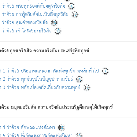
ดขึ้นแห่งทุกข์จึงไม่มี.
ว่าด้วย พระพุทธองค์กับจตุราริยสัจ
อันอวิชาหนาแน่นบังหนาแล้ว; และว่า สัตว์ผู้ยินดีในภพอันเป็นแล้วนั้น ย่อมไ
ว่าด้วย การรู้อริยสัจไม่เป็นสิ่งสุดวิสัย
ห่งประโยชน์โดยประการทั้งปวง; ภพทั้งหลายทั้งหมดนั้น ไม่เที่ยง เป็นทุ
ว่าด้วย คุณค่าของอริยสัจ
อบตามที่เป็นจริงอย่างนี้อยู่; เขาย่อมละภวตัณหาได้ และไม่เพลิดเพลินวิภวตั
ว่าด้วย เค้าโครงของอริยสัจ
ั้งหลาย) เพราะความสิ้นไปแห่งตัณหาโดยประการทั้งปวง นั้นคือนิพพา
ว เพราะไม่มีความยึดมั่น
าด้วยทุกขอริยสัจ ความจริงอันประเสริฐคือทุกข์
ล้ว ก้าวล่วงภพทั้งหลายทั้งปวงได้แล้ว เป็นผู้คงที่ (คือไม่เปลี่ยนแปลงอีกต่
ศ 1 ว่าด้วย ประเภทและอาการแห่งทุกข์ตามหลักทั่วไป
คนต้นโพธิ์เป็นที่ตรัสรู้ เมื่อตรัสรู้แล้วได้ 7 วัน)
 2 ว่าด้วย ทุกข์สรุปในปัญจุปาทานขันธ์
 3 ว่าด้วย หลักเบ็ดเตล็ดเกี่ยวกับความทุกข์
ด้วย สมุทยอริยสัจ ความจริงอันประเสริฐคือเหตุให้เกิดทุกข์
กที่สุด ผู้ศึกษาก็พึงตรวจสอบกับตัวเล่มหนังสือต้นฉบับ ที่มีการพิมพ์ครั้งล่าสุด ก่อ
ศ 4 ว่าด้วย ลักษณะแห่งตัณหา
 5 ว่าด้วย ที่เกิดและการเกิดแห่งตัณหา