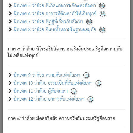
ด้วย.
นิทเทศ 5 ว่าด้วย ที่เกิดและการเกิดแห่งตัณหา
ความดับเพราะความสำรอกไม่เหลือ (แห่งภพทั้งหลาย)
นิทเทศ 6 ว่าด้วย อาการที่ตัณหาทำให้เกิดทุกข์
เพราะความสิ้นไปแห่งตัณหาโดยประการทั้งปวง นั้นคือ
นิทเทศ 7 ว่าด้วย ทิฏฐิที่เกี่ยวกับตัณหา
นิพพาน.
นิทเทศ 8 ว่าด้วย กิเลสทั้งหลายในฐานะสมุทัย
ภพใหม่ย่อมไม่มีแก่ภิกษุนั้น ผู้ดับเย็นสนิทแล้ว เพราะไม่มี
ความยึดมั่น
ภาค ๓ ว่าด้วย นิโรธอริยสัจ ความจริงอันประเสริฐคือความดับ
ภิกษุนั้น เป็นผู้ครอบงำมารได้แล้ว ชนะสงครามแล้ว ก้าวล่วง
ไม่เหลือแห่งทุกข์
ภพทั้งหลายทั้งปวงได้แล้ว เป็นผู้คงที่ (คือไม่เปลี่ยนแปลงอีกต่อ
ไป). ดังนี้แล
- อุ.ขุ.
๒๕/๑๒๑/๘๔
.
นิทเทศ 9 ว่าด้วย ความดับแห่งตัณหา
(ข้อความนี้ เป็นพระพุทธอุทานที่ทรงเปล่งออก ที่โคนต้นโพธิ์
นิทเทศ 10 ว่าด้วย ธรรมเป็นที่ดับแห่งตัณหา
เป็นที่ตรัสรู้ เมื่อตรัสรู้แล้วได้ 7 วัน)
นิทเทศ 11 ว่าด้วย ผู้ดับตัณหา
นิทเทศ 12 ว่าด้วย อาการดับแห่งตัณหา
เชื่อมโยงพระไตรปิฏก :
ภาค ๔ ว่าด้วย มัคคอริยสัจ ความจริงอันประเสริฐคือมรรค