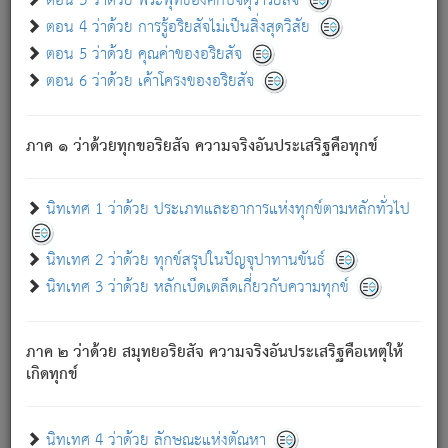
ตอน 3 ว่าด้วย พระพุทธองค์กับจตุราริยสัจ
ภพ.
ตอน 4 ว่าด้วย การรู้อริยสัจไม่เป็นสิ่งสุดวิสัย
สมณะหรือพราหมณ์เหล่าใด กล่าวความหลุดพ้นจากภพว่า
ตอน 5 ว่าด้วย คุณค่าของอริยสัจ
มีได้เพราะภพ เรากล่าวว่า สมณะหรือพราหมณ์ทั้งปวงนั้น
ตอน 6 ว่าด้วย เค้าโครงของอริยสัจ
มิใช่ผู้หลดพ้นจากภพ.
ถึงแม้สมณะหรือพราหมณ์เหล่าใด กล่าวความออกไปได้จาก
ภพ ว่ามีได้เพราะวิภพ
: เรากล่าวว่า สมณะหรือพราหมณ์ทั้ง
[2]
ภาค ๑ ว่าด้วยทุกขอริยสัจ ความจริงอันประเสริฐคือทุกข์
ปวงนั้น ก็ยังสลัดภพออกไปไม่ได้.
ก็ทุกข์นี้มีขึ้น เพราะอาศัยซึ่งอุปธิทั้งปวง.
นิทเทศ 1 ว่าด้วย ประเภทและอาการแห่งทุกข์ตามหลักทั่วไป
เพราะความสิ้นไปแห่งอุปาทานทั้งปวง ความเกิดขึ้นแห่ง
ทุกข์จึงไม่มี.
นิทเทศ 2 ว่าด้วย ทุกข์สรุปในปัญจุปาทานขันธ์
ท่านจงดูโลกนี้เถิด (จะเห็นว่า) สัตว์ทั้งหลายอันอวิชาหนา
นิทเทศ 3 ว่าด้วย หลักเบ็ดเตล็ดเกี่ยวกับความทุกข์
แน่นบังหนาแล้ว; และว่า สัตว์ผู้ยินดีในภพอันเป็นแล้วนั้น ย่อม
ไม่เป็นผู้หลุดพ้นไปจากภพได้. ก็ภพทั้งหลายเหล่าหนึ่งเหล่าใด
อันเป็นไปในที่หรือเวลาทั้งปวง
เพื่อความมีแห่งประโยชน์โดย
[3]
ภาค ๒ ว่าด้วย สมุทยอริยสัจ ความจริงอันประเสริฐคือเหตุให้
ประการทั้งปวง; ภพทั้งหลายทั้งหมดนั้น ไม่เที่ยง เป็นทุกข์ มี
เกิดทุกข์
ความแปรปรวนเป็นธรรมดา.
เมื่อบุคคลเห็นอยู่ซึ่งข้อนั้น ด้วยปัญญาอันชอบตามที่เป็นจริง
อย่างนี้อยู่; เขาย่อมละภวตัณหาได้ และไม่เพลิดเพลินวิภวตัณหา
นิทเทศ 4 ว่าด้วย ลักษณะแห่งตัณหา