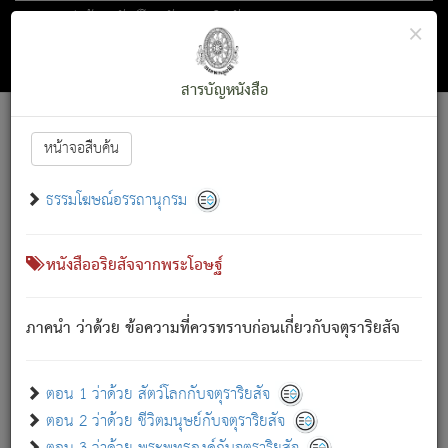
ตอน 1 ว่าด้วย สัตว์โลกกับจตุราริยสัจ
×
ถัดไป
ค้นหา
สารบัญ
สารบัญหนังสือ
[
Font :
15 ]
|
|
หน้าจอสืบค้น
ตรัสรู้แล้ว ทรงรำพึงถึงหมู่สัตว์
|
ธรรมโฆษณ์อรรถานุกรม
สัตว์โลกนี้ เกิดความเดือดร้อนแล้ว มีผัสสะบังหน้า
ย่อม
[1]
กล่าวซึ่งโรค (ความเสียดแทง) นั้นโดยความเป็นตัวเป็นตน
เขาสำคัญสิ่งใด โดยความเป็นประการใด แต่สิ่งนั้นย่อมเป็น
หนังสืออริยสัจจากพระโอษฐ์
(ตามที่เป็นจริง) โดยประการอื่นจากที่เขาสำคัญนั้น
สัตว์โลกติดข้องอยู่ในภพ ถูกภพบังหน้าแล้ว มีภพโดยความ
ภาคนำ ว่าด้วย ข้อความที่ควรทราบก่อนเกี่ยวกับจตุราริยสัจ
เป็นอย่างอื่น (จากที่มันเป็นอยู่จริง) จึงได้เพลิดเพลินยิ่งนักในภพ
นั้น
เขาเพลิดเพลินยิ่งนักในสิ่งใด สิ่งนั้นเป็นภัย (ที่เขาไม่รู้จัก)
:
ตอน 1 ว่าด้วย สัตว์โลกกับจตุราริยสัจ
เขากลัวต่อสิ่งใดสิ่งนั้นเป็นทุกข์
ตอน 2 ว่าด้วย ชีวิตมนุษย์กับจตุราริยสัจ
พรหมจรรย์นี้ อันบุคคลย่อมประพฤติ ก็เพื่อการละขาดซึ่ง