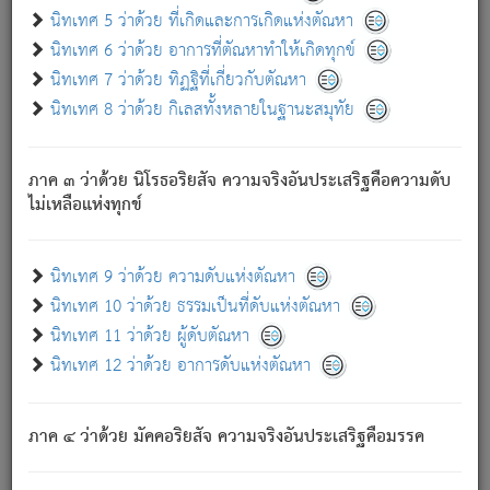
ด้วย.
นิทเทศ 5 ว่าด้วย ที่เกิดและการเกิดแห่งตัณหา
ความดับเพราะความสำรอกไม่เหลือ (แห่งภพทั้งหลาย)
นิทเทศ 6 ว่าด้วย อาการที่ตัณหาทำให้เกิดทุกข์
เพราะความสิ้นไปแห่งตัณหาโดยประการทั้งปวง นั้นคือ
นิทเทศ 7 ว่าด้วย ทิฏฐิที่เกี่ยวกับตัณหา
นิพพาน.
นิทเทศ 8 ว่าด้วย กิเลสทั้งหลายในฐานะสมุทัย
ภพใหม่ย่อมไม่มีแก่ภิกษุนั้น ผู้ดับเย็นสนิทแล้ว เพราะไม่มี
ความยึดมั่น
ภาค ๓ ว่าด้วย นิโรธอริยสัจ ความจริงอันประเสริฐคือความดับ
ภิกษุนั้น เป็นผู้ครอบงำมารได้แล้ว ชนะสงครามแล้ว ก้าวล่วง
ไม่เหลือแห่งทุกข์
ภพทั้งหลายทั้งปวงได้แล้ว เป็นผู้คงที่ (คือไม่เปลี่ยนแปลงอีกต่อ
ไป). ดังนี้แล
- อุ.ขุ.
๒๕/๑๒๑/๘๔
.
นิทเทศ 9 ว่าด้วย ความดับแห่งตัณหา
(ข้อความนี้ เป็นพระพุทธอุทานที่ทรงเปล่งออก ที่โคนต้นโพธิ์
นิทเทศ 10 ว่าด้วย ธรรมเป็นที่ดับแห่งตัณหา
เป็นที่ตรัสรู้ เมื่อตรัสรู้แล้วได้ 7 วัน)
นิทเทศ 11 ว่าด้วย ผู้ดับตัณหา
นิทเทศ 12 ว่าด้วย อาการดับแห่งตัณหา
เชื่อมโยงพระไตรปิฏก :
ภาค ๔ ว่าด้วย มัคคอริยสัจ ความจริงอันประเสริฐคือมรรค