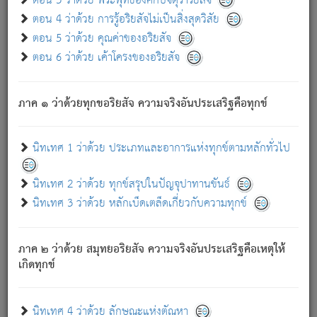
ตอน 3 ว่าด้วย พระพุทธองค์กับจตุราริยสัจ
ภพ.
ตอน 4 ว่าด้วย การรู้อริยสัจไม่เป็นสิ่งสุดวิสัย
สมณะหรือพราหมณ์เหล่าใด กล่าวความหลุดพ้นจากภพว่า
ตอน 5 ว่าด้วย คุณค่าของอริยสัจ
มีได้เพราะภพ เรากล่าวว่า สมณะหรือพราหมณ์ทั้งปวงนั้น
ตอน 6 ว่าด้วย เค้าโครงของอริยสัจ
มิใช่ผู้หลดพ้นจากภพ.
ถึงแม้สมณะหรือพราหมณ์เหล่าใด กล่าวความออกไปได้จาก
ภพ ว่ามีได้เพราะวิภพ
: เรากล่าวว่า สมณะหรือพราหมณ์ทั้ง
[2]
ภาค ๑ ว่าด้วยทุกขอริยสัจ ความจริงอันประเสริฐคือทุกข์
ปวงนั้น ก็ยังสลัดภพออกไปไม่ได้.
ก็ทุกข์นี้มีขึ้น เพราะอาศัยซึ่งอุปธิทั้งปวง.
นิทเทศ 1 ว่าด้วย ประเภทและอาการแห่งทุกข์ตามหลักทั่วไป
เพราะความสิ้นไปแห่งอุปาทานทั้งปวง ความเกิดขึ้นแห่ง
ทุกข์จึงไม่มี.
นิทเทศ 2 ว่าด้วย ทุกข์สรุปในปัญจุปาทานขันธ์
ท่านจงดูโลกนี้เถิด (จะเห็นว่า) สัตว์ทั้งหลายอันอวิชาหนา
นิทเทศ 3 ว่าด้วย หลักเบ็ดเตล็ดเกี่ยวกับความทุกข์
แน่นบังหนาแล้ว; และว่า สัตว์ผู้ยินดีในภพอันเป็นแล้วนั้น ย่อม
ไม่เป็นผู้หลุดพ้นไปจากภพได้. ก็ภพทั้งหลายเหล่าหนึ่งเหล่าใด
อันเป็นไปในที่หรือเวลาทั้งปวง
เพื่อความมีแห่งประโยชน์โดย
[3]
ภาค ๒ ว่าด้วย สมุทยอริยสัจ ความจริงอันประเสริฐคือเหตุให้
ประการทั้งปวง; ภพทั้งหลายทั้งหมดนั้น ไม่เที่ยง เป็นทุกข์ มี
เกิดทุกข์
ความแปรปรวนเป็นธรรมดา.
เมื่อบุคคลเห็นอยู่ซึ่งข้อนั้น ด้วยปัญญาอันชอบตามที่เป็นจริง
อย่างนี้อยู่; เขาย่อมละภวตัณหาได้ และไม่เพลิดเพลินวิภวตัณหา
นิทเทศ 4 ว่าด้วย ลักษณะแห่งตัณหา