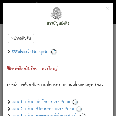
ตอน 1 ว่าด้วย สัตว์โลกกับจตุราริยสัจ
×
ถัดไป
ค้นหา
สารบัญ
สารบัญหนังสือ
[
Font :
15 ]
|
|
หน้าจอสืบค้น
ตรัสรู้แล้ว ทรงรำพึงถึงหมู่สัตว์
|
ธรรมโฆษณ์อรรถานุกรม
สัตว์โลกนี้ เกิดความเดือดร้อนแล้ว มีผัสสะบังหน้า
ย่อม
[1]
กล่าวซึ่งโรค (ความเสียดแทง) นั้นโดยความเป็นตัวเป็นตน
เขาสำคัญสิ่งใด โดยความเป็นประการใด แต่สิ่งนั้นย่อมเป็น
หนังสืออริยสัจจากพระโอษฐ์
(ตามที่เป็นจริง) โดยประการอื่นจากที่เขาสำคัญนั้น
สัตว์โลกติดข้องอยู่ในภพ ถูกภพบังหน้าแล้ว มีภพโดยความ
ภาคนำ ว่าด้วย ข้อความที่ควรทราบก่อนเกี่ยวกับจตุราริยสัจ
เป็นอย่างอื่น (จากที่มันเป็นอยู่จริง) จึงได้เพลิดเพลินยิ่งนักในภพ
นั้น
เขาเพลิดเพลินยิ่งนักในสิ่งใด สิ่งนั้นเป็นภัย (ที่เขาไม่รู้จัก)
:
ตอน 1 ว่าด้วย สัตว์โลกกับจตุราริยสัจ
เขากลัวต่อสิ่งใดสิ่งนั้นเป็นทุกข์
ตอน 2 ว่าด้วย ชีวิตมนุษย์กับจตุราริยสัจ
พรหมจรรย์นี้ อันบุคคลย่อมประพฤติ ก็เพื่อการละขาดซึ่ง