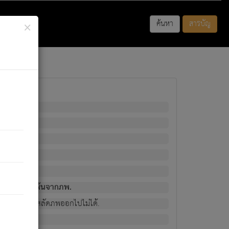
×
ค้นหา
สารบัญ
พนั้น
มิใช่ผู้หลดพ้นจากภพ.
วงนั้น ก็ยังสลัดภพออกไปไม่ได้.