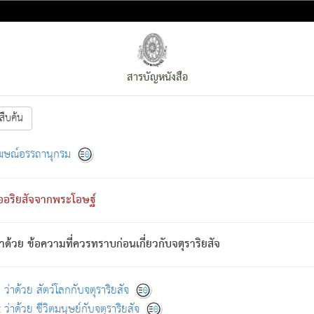
สารบัญหนังสือ
สืบค้น
งหน้า
ย่อมกล่าวซึ่งโรค (ความเสียดแทง) นั้นโดยความเป็นตัวเป็นตน
[1]
ฆษณ์อรรถานุกรม
ั้นย่อมเป็น (ตามที่เป็นจริง) โดยประการอื่นจากที่เขาสำคัญนั้น
พโดยความเป็นอย่างอื่น (จากที่มันเป็นอยู่จริง) จึงได้เพลิดเพลินยิ่งนักในภ
ืออริยสัจจากพระโอษฐ์
่เขาไม่รู้จัก)
: เขากลัวต่อสิ่งใดสิ่งนั้นเป็นทุกข์
การละขาดซึ่งภพ.
าด้วย ข้อความที่ควรทราบก่อนเกี่ยวกับจตุราริยสัจ
้นจากภพว่ามีได้เพราะภพ เรากล่าวว่า สมณะหรือพราหมณ์ทั้งปวงนั้น 
อกไปได้จากภพ ว่ามีได้เพราะวิภพ
: เรากล่าวว่า สมณะหรือพราหมณ์ทั้งป
[2]
ว่าด้วย สัตว์โลกกับจตุราริยสัจ
ว่าด้วย ชีวิตมนุษย์กับจตุราริยสัจ