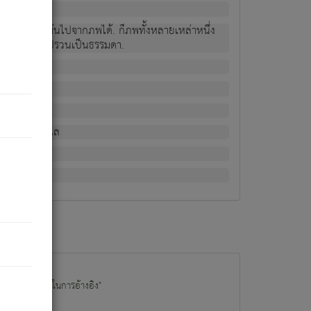
ม่เป็นผู้หลุดพ้นไปจากภพได้. ก็ภพทั้งหลายเหล่าหนึ่ง
กข์ มีความแปรปรวนเป็นธรรมดา.
ณหาด้วย.
น.
อไป). ดังนี้แล
นนำข้อมูลไปใช้ในการอ้างอิง"