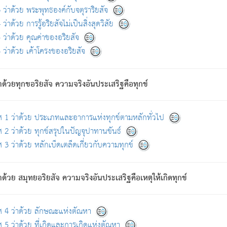
ดขึ้นแห่งทุกข์จึงไม่มี.
ว่าด้วย พระพุทธองค์กับจตุราริยสัจ
อันอวิชาหนาแน่นบังหนาแล้ว; และว่า สัตว์ผู้ยินดีในภพอันเป็นแล้วนั้น ย่อมไ
ว่าด้วย การรู้อริยสัจไม่เป็นสิ่งสุดวิสัย
ห่งประโยชน์โดยประการทั้งปวง; ภพทั้งหลายทั้งหมดนั้น ไม่เที่ยง เป็นทุ
ว่าด้วย คุณค่าของอริยสัจ
อบตามที่เป็นจริงอย่างนี้อยู่; เขาย่อมละภวตัณหาได้ และไม่เพลิดเพลินวิภวตั
ว่าด้วย เค้าโครงของอริยสัจ
ั้งหลาย) เพราะความสิ้นไปแห่งตัณหาโดยประการทั้งปวง นั้นคือนิพพา
ว เพราะไม่มีความยึดมั่น
าด้วยทุกขอริยสัจ ความจริงอันประเสริฐคือทุกข์
ล้ว ก้าวล่วงภพทั้งหลายทั้งปวงได้แล้ว เป็นผู้คงที่ (คือไม่เปลี่ยนแปลงอีกต่
ศ 1 ว่าด้วย ประเภทและอาการแห่งทุกข์ตามหลักทั่วไป
คนต้นโพธิ์เป็นที่ตรัสรู้ เมื่อตรัสรู้แล้วได้ 7 วัน)
 2 ว่าด้วย ทุกข์สรุปในปัญจุปาทานขันธ์
 3 ว่าด้วย หลักเบ็ดเตล็ดเกี่ยวกับความทุกข์
ด้วย สมุทยอริยสัจ ความจริงอันประเสริฐคือเหตุให้เกิดทุกข์
กที่สุด ผู้ศึกษาก็พึงตรวจสอบกับตัวเล่มหนังสือต้นฉบับ ที่มีการพิมพ์ครั้งล่าสุด ก่อ
ศ 4 ว่าด้วย ลักษณะแห่งตัณหา
 5 ว่าด้วย ที่เกิดและการเกิดแห่งตัณหา