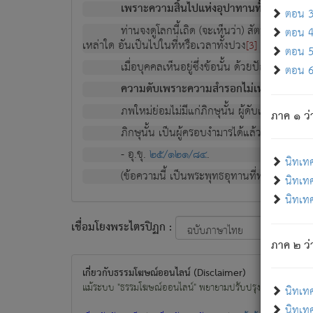
เพราะความสิ้นไปแห่งอุปาทานทั้งปวง ความเกิ
ตอน 3 
ท่านจงดูโลกนี้เถิด (จะเห็นว่า) สัตว์ทั้งหลาย
ตอน 4 
เหล่าใด อันเป็นไปในที่หรือเวลาทั้งปวง
เพื่อความมีแ
[3]
ตอน 5 
เมื่อบุคคลเห็นอยู่ซึ่งข้อนั้น ด้วยปัญญาอันช
ตอน 6 
ความดับเพราะความสำรอกไม่เหลือ (แห่งภพท
ภพใหม่ย่อมไม่มีแก่ภิกษุนั้น ผู้ดับเย็นสนิทแล้
ภาค ๑ ว่
ภิกษุนั้น เป็นผู้ครอบงำมารได้แล้ว ชนะสงครามแ
- อุ.ขุ.
๒๕/๑๒๑/๘๔
.
นิทเท
(ข้อความนี้ เป็นพระพุทธอุทานที่ทรงเปล่งออก ที่โ
นิทเทศ
นิทเทศ
เชื่อมโยงพระไตรปิฏก :
ภาค ๒ ว่า
เกี่ยวกับธรรมโฆษณ์ออนไลน์ (Disclaimer)
แม้ระบบ "ธรรมโฆษณ์ออนไลน์" พยายามปรับปรุงข้อมูลให้ถูกต้องมา
นิทเท
นิทเทศ