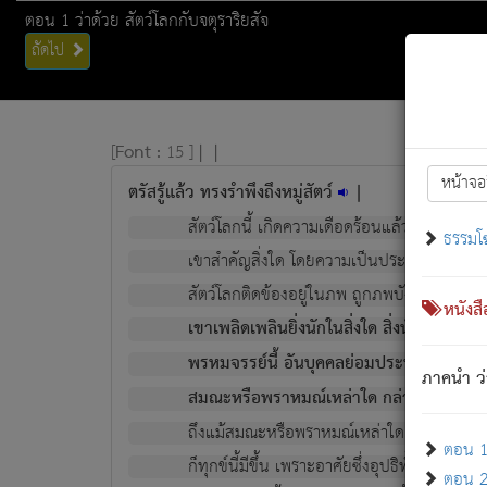
ตอน 1 ว่าด้วย สัตว์โลกกับจตุราริยสัจ
ถัดไป
[
Font :
15 ]
|
|
หน้าจอ
ตรัสรู้แล้ว ทรงรำพึงถึงหมู่สัตว์
|
สัตว์โลกนี้ เกิดความเดือดร้อนแล้ว มีผัสสะบั
ธรรมโ
เขาสำคัญสิ่งใด โดยความเป็นประการใด แต่สิ่งน
สัตว์โลกติดข้องอยู่ในภพ ถูกภพบังหน้าแล้ว มีภ
หนังส
เขาเพลิดเพลินยิ่งนักในสิ่งใด สิ่งนั้นเป็นภัย (ที
พรหมจรรย์นี้ อันบุคคลย่อมประพฤติ ก็เพื่อ
ภาคนำ ว่
สมณะหรือพราหมณ์เหล่าใด กล่าวความหลุดพ
ถึงแม้สมณะหรือพราหมณ์เหล่าใด กล่าวความอ
ตอน 1 
ก็ทุกข์นี้มีขึ้น เพราะอาศัยซึ่งอุปธิทั้งปวง.
ตอน 2 