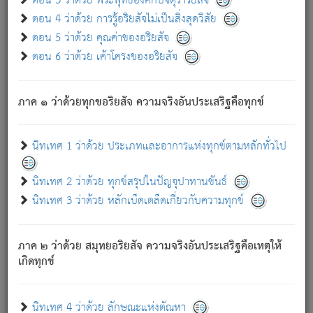
ตอน 3 ว่าด้วย พระพุทธองค์กับจตุราริยสัจ
ภพ.
ตอน 4 ว่าด้วย การรู้อริยสัจไม่เป็นสิ่งสุดวิสัย
สมณะหรือพราหมณ์เหล่าใด กล่าวความหลุดพ้นจากภพว่า
ตอน 5 ว่าด้วย คุณค่าของอริยสัจ
มีได้เพราะภพ เรากล่าวว่า สมณะหรือพราหมณ์ทั้งปวงนั้น
ตอน 6 ว่าด้วย เค้าโครงของอริยสัจ
มิใช่ผู้หลดพ้นจากภพ.
ถึงแม้สมณะหรือพราหมณ์เหล่าใด กล่าวความออกไปได้จาก
ภพ ว่ามีได้เพราะวิภพ
: เรากล่าวว่า สมณะหรือพราหมณ์ทั้ง
[2]
ภาค ๑ ว่าด้วยทุกขอริยสัจ ความจริงอันประเสริฐคือทุกข์
ปวงนั้น ก็ยังสลัดภพออกไปไม่ได้.
ก็ทุกข์นี้มีขึ้น เพราะอาศัยซึ่งอุปธิทั้งปวง.
นิทเทศ 1 ว่าด้วย ประเภทและอาการแห่งทุกข์ตามหลักทั่วไป
เพราะความสิ้นไปแห่งอุปาทานทั้งปวง ความเกิดขึ้นแห่ง
ทุกข์จึงไม่มี.
นิทเทศ 2 ว่าด้วย ทุกข์สรุปในปัญจุปาทานขันธ์
ท่านจงดูโลกนี้เถิด (จะเห็นว่า) สัตว์ทั้งหลายอันอวิชาหนา
นิทเทศ 3 ว่าด้วย หลักเบ็ดเตล็ดเกี่ยวกับความทุกข์
แน่นบังหนาแล้ว; และว่า สัตว์ผู้ยินดีในภพอันเป็นแล้วนั้น ย่อม
ไม่เป็นผู้หลุดพ้นไปจากภพได้. ก็ภพทั้งหลายเหล่าหนึ่งเหล่าใด
อันเป็นไปในที่หรือเวลาทั้งปวง
เพื่อความมีแห่งประโยชน์โดย
[3]
ภาค ๒ ว่าด้วย สมุทยอริยสัจ ความจริงอันประเสริฐคือเหตุให้
ประการทั้งปวง; ภพทั้งหลายทั้งหมดนั้น ไม่เที่ยง เป็นทุกข์ มี
เกิดทุกข์
ความแปรปรวนเป็นธรรมดา.
เมื่อบุคคลเห็นอยู่ซึ่งข้อนั้น ด้วยปัญญาอันชอบตามที่เป็นจริง
อย่างนี้อยู่; เขาย่อมละภวตัณหาได้ และไม่เพลิดเพลินวิภวตัณหา
นิทเทศ 4 ว่าด้วย ลักษณะแห่งตัณหา