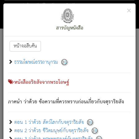
ตอน 1 ว่าด้วย สัตว์โลกกับจตุราริยสัจ
×
ถัดไป
ค้นหา
สารบัญ
สารบัญหนังสือ
[
Font :
15 ]
|
|
หน้าจอสืบค้น
ตรัสรู้แล้ว ทรงรำพึงถึงหมู่สัตว์
|
ธรรมโฆษณ์อรรถานุกรม
สัตว์โลกนี้ เกิดความเดือดร้อนแล้ว มีผัสสะบังหน้า
ย่อม
[1]
กล่าวซึ่งโรค (ความเสียดแทง) นั้นโดยความเป็นตัวเป็นตน
เขาสำคัญสิ่งใด โดยความเป็นประการใด แต่สิ่งนั้นย่อมเป็น
หนังสืออริยสัจจากพระโอษฐ์
(ตามที่เป็นจริง) โดยประการอื่นจากที่เขาสำคัญนั้น
สัตว์โลกติดข้องอยู่ในภพ ถูกภพบังหน้าแล้ว มีภพโดยความ
ภาคนำ ว่าด้วย ข้อความที่ควรทราบก่อนเกี่ยวกับจตุราริยสัจ
เป็นอย่างอื่น (จากที่มันเป็นอยู่จริง) จึงได้เพลิดเพลินยิ่งนักในภพ
นั้น
เขาเพลิดเพลินยิ่งนักในสิ่งใด สิ่งนั้นเป็นภัย (ที่เขาไม่รู้จัก)
:
ตอน 1 ว่าด้วย สัตว์โลกกับจตุราริยสัจ
เขากลัวต่อสิ่งใดสิ่งนั้นเป็นทุกข์
ตอน 2 ว่าด้วย ชีวิตมนุษย์กับจตุราริยสัจ
พรหมจรรย์นี้ อันบุคคลย่อมประพฤติ ก็เพื่อการละขาดซึ่ง