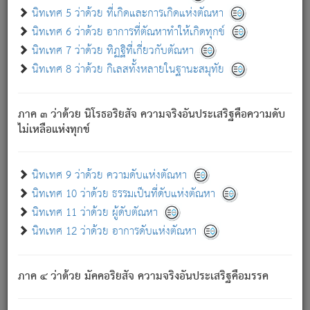
ด้วย.
นิทเทศ 5 ว่าด้วย ที่เกิดและการเกิดแห่งตัณหา
ความดับเพราะความสำรอกไม่เหลือ (แห่งภพทั้งหลาย)
นิทเทศ 6 ว่าด้วย อาการที่ตัณหาทำให้เกิดทุกข์
เพราะความสิ้นไปแห่งตัณหาโดยประการทั้งปวง นั้นคือ
นิทเทศ 7 ว่าด้วย ทิฏฐิที่เกี่ยวกับตัณหา
นิพพาน.
นิทเทศ 8 ว่าด้วย กิเลสทั้งหลายในฐานะสมุทัย
ภพใหม่ย่อมไม่มีแก่ภิกษุนั้น ผู้ดับเย็นสนิทแล้ว เพราะไม่มี
ความยึดมั่น
ภาค ๓ ว่าด้วย นิโรธอริยสัจ ความจริงอันประเสริฐคือความดับ
ภิกษุนั้น เป็นผู้ครอบงำมารได้แล้ว ชนะสงครามแล้ว ก้าวล่วง
ไม่เหลือแห่งทุกข์
ภพทั้งหลายทั้งปวงได้แล้ว เป็นผู้คงที่ (คือไม่เปลี่ยนแปลงอีกต่อ
ไป). ดังนี้แล
- อุ.ขุ.
๒๕/๑๒๑/๘๔
.
นิทเทศ 9 ว่าด้วย ความดับแห่งตัณหา
(ข้อความนี้ เป็นพระพุทธอุทานที่ทรงเปล่งออก ที่โคนต้นโพธิ์
นิทเทศ 10 ว่าด้วย ธรรมเป็นที่ดับแห่งตัณหา
เป็นที่ตรัสรู้ เมื่อตรัสรู้แล้วได้ 7 วัน)
นิทเทศ 11 ว่าด้วย ผู้ดับตัณหา
นิทเทศ 12 ว่าด้วย อาการดับแห่งตัณหา
เชื่อมโยงพระไตรปิฏก :
ภาค ๔ ว่าด้วย มัคคอริยสัจ ความจริงอันประเสริฐคือมรรค