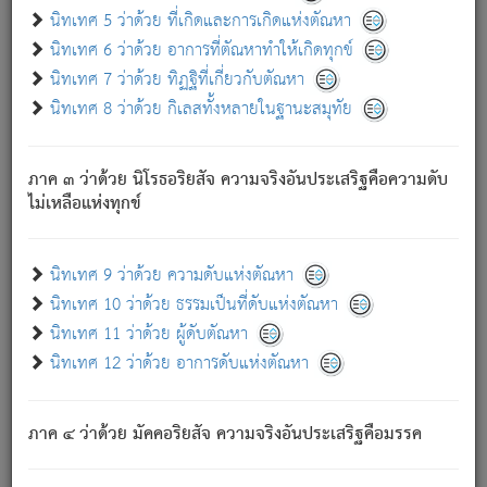
ด้วย.
นิทเทศ 5 ว่าด้วย ที่เกิดและการเกิดแห่งตัณหา
ความดับเพราะความสำรอกไม่เหลือ (แห่งภพทั้งหลาย)
นิทเทศ 6 ว่าด้วย อาการที่ตัณหาทำให้เกิดทุกข์
เพราะความสิ้นไปแห่งตัณหาโดยประการทั้งปวง นั้นคือ
นิทเทศ 7 ว่าด้วย ทิฏฐิที่เกี่ยวกับตัณหา
นิพพาน.
นิทเทศ 8 ว่าด้วย กิเลสทั้งหลายในฐานะสมุทัย
ภพใหม่ย่อมไม่มีแก่ภิกษุนั้น ผู้ดับเย็นสนิทแล้ว เพราะไม่มี
ความยึดมั่น
ภาค ๓ ว่าด้วย นิโรธอริยสัจ ความจริงอันประเสริฐคือความดับ
ภิกษุนั้น เป็นผู้ครอบงำมารได้แล้ว ชนะสงครามแล้ว ก้าวล่วง
ไม่เหลือแห่งทุกข์
ภพทั้งหลายทั้งปวงได้แล้ว เป็นผู้คงที่ (คือไม่เปลี่ยนแปลงอีกต่อ
ไป). ดังนี้แล
- อุ.ขุ.
๒๕/๑๒๑/๘๔
.
นิทเทศ 9 ว่าด้วย ความดับแห่งตัณหา
(ข้อความนี้ เป็นพระพุทธอุทานที่ทรงเปล่งออก ที่โคนต้นโพธิ์
นิทเทศ 10 ว่าด้วย ธรรมเป็นที่ดับแห่งตัณหา
เป็นที่ตรัสรู้ เมื่อตรัสรู้แล้วได้ 7 วัน)
นิทเทศ 11 ว่าด้วย ผู้ดับตัณหา
นิทเทศ 12 ว่าด้วย อาการดับแห่งตัณหา
เชื่อมโยงพระไตรปิฏก :
ภาค ๔ ว่าด้วย มัคคอริยสัจ ความจริงอันประเสริฐคือมรรค