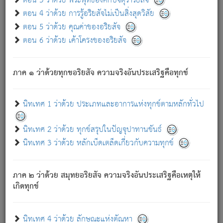
ตอน 3 ว่าด้วย พระพุทธองค์กับจตุราริยสัจ
ภพ.
ตอน 4 ว่าด้วย การรู้อริยสัจไม่เป็นสิ่งสุดวิสัย
สมณะหรือพราหมณ์เหล่าใด กล่าวความหลุดพ้นจากภพว่า
ตอน 5 ว่าด้วย คุณค่าของอริยสัจ
มีได้เพราะภพ เรากล่าวว่า สมณะหรือพราหมณ์ทั้งปวงนั้น
ตอน 6 ว่าด้วย เค้าโครงของอริยสัจ
มิใช่ผู้หลดพ้นจากภพ.
ถึงแม้สมณะหรือพราหมณ์เหล่าใด กล่าวความออกไปได้จาก
ภพ ว่ามีได้เพราะวิภพ
: เรากล่าวว่า สมณะหรือพราหมณ์ทั้ง
[2]
ภาค ๑ ว่าด้วยทุกขอริยสัจ ความจริงอันประเสริฐคือทุกข์
ปวงนั้น ก็ยังสลัดภพออกไปไม่ได้.
ก็ทุกข์นี้มีขึ้น เพราะอาศัยซึ่งอุปธิทั้งปวง.
นิทเทศ 1 ว่าด้วย ประเภทและอาการแห่งทุกข์ตามหลักทั่วไป
เพราะความสิ้นไปแห่งอุปาทานทั้งปวง ความเกิดขึ้นแห่ง
ทุกข์จึงไม่มี.
นิทเทศ 2 ว่าด้วย ทุกข์สรุปในปัญจุปาทานขันธ์
ท่านจงดูโลกนี้เถิด (จะเห็นว่า) สัตว์ทั้งหลายอันอวิชาหนา
นิทเทศ 3 ว่าด้วย หลักเบ็ดเตล็ดเกี่ยวกับความทุกข์
แน่นบังหนาแล้ว; และว่า สัตว์ผู้ยินดีในภพอันเป็นแล้วนั้น ย่อม
ไม่เป็นผู้หลุดพ้นไปจากภพได้. ก็ภพทั้งหลายเหล่าหนึ่งเหล่าใด
อันเป็นไปในที่หรือเวลาทั้งปวง
เพื่อความมีแห่งประโยชน์โดย
[3]
ภาค ๒ ว่าด้วย สมุทยอริยสัจ ความจริงอันประเสริฐคือเหตุให้
ประการทั้งปวง; ภพทั้งหลายทั้งหมดนั้น ไม่เที่ยง เป็นทุกข์ มี
เกิดทุกข์
ความแปรปรวนเป็นธรรมดา.
เมื่อบุคคลเห็นอยู่ซึ่งข้อนั้น ด้วยปัญญาอันชอบตามที่เป็นจริง
อย่างนี้อยู่; เขาย่อมละภวตัณหาได้ และไม่เพลิดเพลินวิภวตัณหา
นิทเทศ 4 ว่าด้วย ลักษณะแห่งตัณหา