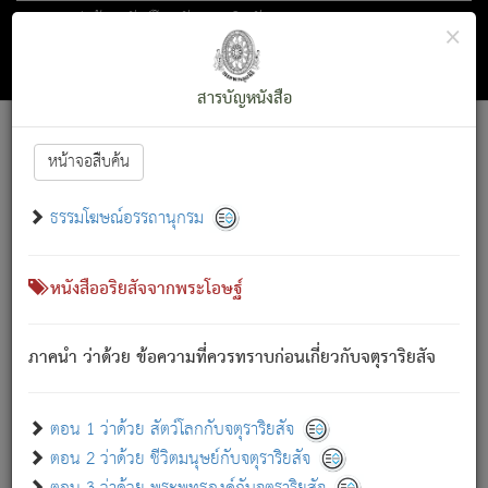
ตอน 1 ว่าด้วย สัตว์โลกกับจตุราริยสัจ
×
ถัดไป
ค้นหา
สารบัญ
สารบัญหนังสือ
[
Font :
15 ]
|
|
หน้าจอสืบค้น
ตรัสรู้แล้ว ทรงรำพึงถึงหมู่สัตว์
|
ธรรมโฆษณ์อรรถานุกรม
สัตว์โลกนี้ เกิดความเดือดร้อนแล้ว มีผัสสะบังหน้า
ย่อม
[1]
กล่าวซึ่งโรค (ความเสียดแทง) นั้นโดยความเป็นตัวเป็นตน
เขาสำคัญสิ่งใด โดยความเป็นประการใด แต่สิ่งนั้นย่อมเป็น
หนังสืออริยสัจจากพระโอษฐ์
(ตามที่เป็นจริง) โดยประการอื่นจากที่เขาสำคัญนั้น
สัตว์โลกติดข้องอยู่ในภพ ถูกภพบังหน้าแล้ว มีภพโดยความ
ภาคนำ ว่าด้วย ข้อความที่ควรทราบก่อนเกี่ยวกับจตุราริยสัจ
เป็นอย่างอื่น (จากที่มันเป็นอยู่จริง) จึงได้เพลิดเพลินยิ่งนักในภพ
นั้น
เขาเพลิดเพลินยิ่งนักในสิ่งใด สิ่งนั้นเป็นภัย (ที่เขาไม่รู้จัก)
:
ตอน 1 ว่าด้วย สัตว์โลกกับจตุราริยสัจ
เขากลัวต่อสิ่งใดสิ่งนั้นเป็นทุกข์
ตอน 2 ว่าด้วย ชีวิตมนุษย์กับจตุราริยสัจ
พรหมจรรย์นี้ อันบุคคลย่อมประพฤติ ก็เพื่อการละขาดซึ่ง