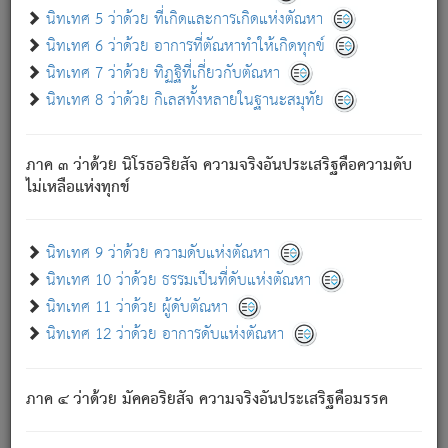
ด้วย.
นิทเทศ 5 ว่าด้วย ที่เกิดและการเกิดแห่งตัณหา
ความดับเพราะความสำรอกไม่เหลือ (แห่งภพทั้งหลาย)
นิทเทศ 6 ว่าด้วย อาการที่ตัณหาทำให้เกิดทุกข์
เพราะความสิ้นไปแห่งตัณหาโดยประการทั้งปวง นั้นคือ
นิทเทศ 7 ว่าด้วย ทิฏฐิที่เกี่ยวกับตัณหา
นิพพาน.
นิทเทศ 8 ว่าด้วย กิเลสทั้งหลายในฐานะสมุทัย
ภพใหม่ย่อมไม่มีแก่ภิกษุนั้น ผู้ดับเย็นสนิทแล้ว เพราะไม่มี
ความยึดมั่น
ภาค ๓ ว่าด้วย นิโรธอริยสัจ ความจริงอันประเสริฐคือความดับ
ภิกษุนั้น เป็นผู้ครอบงำมารได้แล้ว ชนะสงครามแล้ว ก้าวล่วง
ไม่เหลือแห่งทุกข์
ภพทั้งหลายทั้งปวงได้แล้ว เป็นผู้คงที่ (คือไม่เปลี่ยนแปลงอีกต่อ
ไป). ดังนี้แล
- อุ.ขุ.
๒๕/๑๒๑/๘๔
.
นิทเทศ 9 ว่าด้วย ความดับแห่งตัณหา
(ข้อความนี้ เป็นพระพุทธอุทานที่ทรงเปล่งออก ที่โคนต้นโพธิ์
นิทเทศ 10 ว่าด้วย ธรรมเป็นที่ดับแห่งตัณหา
เป็นที่ตรัสรู้ เมื่อตรัสรู้แล้วได้ 7 วัน)
นิทเทศ 11 ว่าด้วย ผู้ดับตัณหา
นิทเทศ 12 ว่าด้วย อาการดับแห่งตัณหา
เชื่อมโยงพระไตรปิฏก :
ภาค ๔ ว่าด้วย มัคคอริยสัจ ความจริงอันประเสริฐคือมรรค