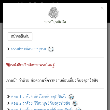
ตอน 1 ว่าด้วย สัตว์โลกกับจตุราริยสัจ
×
ถัดไป
ค้นหา
สารบัญ
สารบัญหนังสือ
[
Font :
15 ]
|
|
หน้าจอสืบค้น
ตรัสรู้แล้ว ทรงรำพึงถึงหมู่สัตว์
|
ธรรมโฆษณ์อรรถานุกรม
สัตว์โลกนี้ เกิดความเดือดร้อนแล้ว มีผัสสะบังหน้า
ย่อม
[1]
กล่าวซึ่งโรค (ความเสียดแทง) นั้นโดยความเป็นตัวเป็นตน
เขาสำคัญสิ่งใด โดยความเป็นประการใด แต่สิ่งนั้นย่อมเป็น
หนังสืออริยสัจจากพระโอษฐ์
(ตามที่เป็นจริง) โดยประการอื่นจากที่เขาสำคัญนั้น
สัตว์โลกติดข้องอยู่ในภพ ถูกภพบังหน้าแล้ว มีภพโดยความ
ภาคนำ ว่าด้วย ข้อความที่ควรทราบก่อนเกี่ยวกับจตุราริยสัจ
เป็นอย่างอื่น (จากที่มันเป็นอยู่จริง) จึงได้เพลิดเพลินยิ่งนักในภพ
นั้น
เขาเพลิดเพลินยิ่งนักในสิ่งใด สิ่งนั้นเป็นภัย (ที่เขาไม่รู้จัก)
:
ตอน 1 ว่าด้วย สัตว์โลกกับจตุราริยสัจ
เขากลัวต่อสิ่งใดสิ่งนั้นเป็นทุกข์
ตอน 2 ว่าด้วย ชีวิตมนุษย์กับจตุราริยสัจ
พรหมจรรย์นี้ อันบุคคลย่อมประพฤติ ก็เพื่อการละขาดซึ่ง