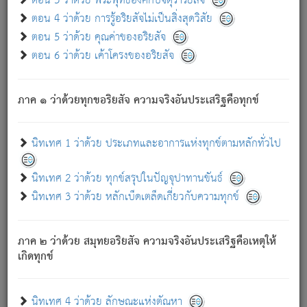
ตอน 3 ว่าด้วย พระพุทธองค์กับจตุราริยสัจ
ภพ.
ตอน 4 ว่าด้วย การรู้อริยสัจไม่เป็นสิ่งสุดวิสัย
สมณะหรือพราหมณ์เหล่าใด กล่าวความหลุดพ้นจากภพว่า
ตอน 5 ว่าด้วย คุณค่าของอริยสัจ
มีได้เพราะภพ เรากล่าวว่า สมณะหรือพราหมณ์ทั้งปวงนั้น
ตอน 6 ว่าด้วย เค้าโครงของอริยสัจ
มิใช่ผู้หลดพ้นจากภพ.
ถึงแม้สมณะหรือพราหมณ์เหล่าใด กล่าวความออกไปได้จาก
ภพ ว่ามีได้เพราะวิภพ
: เรากล่าวว่า สมณะหรือพราหมณ์ทั้ง
[2]
ภาค ๑ ว่าด้วยทุกขอริยสัจ ความจริงอันประเสริฐคือทุกข์
ปวงนั้น ก็ยังสลัดภพออกไปไม่ได้.
ก็ทุกข์นี้มีขึ้น เพราะอาศัยซึ่งอุปธิทั้งปวง.
นิทเทศ 1 ว่าด้วย ประเภทและอาการแห่งทุกข์ตามหลักทั่วไป
เพราะความสิ้นไปแห่งอุปาทานทั้งปวง ความเกิดขึ้นแห่ง
ทุกข์จึงไม่มี.
นิทเทศ 2 ว่าด้วย ทุกข์สรุปในปัญจุปาทานขันธ์
ท่านจงดูโลกนี้เถิด (จะเห็นว่า) สัตว์ทั้งหลายอันอวิชาหนา
นิทเทศ 3 ว่าด้วย หลักเบ็ดเตล็ดเกี่ยวกับความทุกข์
แน่นบังหนาแล้ว; และว่า สัตว์ผู้ยินดีในภพอันเป็นแล้วนั้น ย่อม
ไม่เป็นผู้หลุดพ้นไปจากภพได้. ก็ภพทั้งหลายเหล่าหนึ่งเหล่าใด
อันเป็นไปในที่หรือเวลาทั้งปวง
เพื่อความมีแห่งประโยชน์โดย
[3]
ภาค ๒ ว่าด้วย สมุทยอริยสัจ ความจริงอันประเสริฐคือเหตุให้
ประการทั้งปวง; ภพทั้งหลายทั้งหมดนั้น ไม่เที่ยง เป็นทุกข์ มี
เกิดทุกข์
ความแปรปรวนเป็นธรรมดา.
เมื่อบุคคลเห็นอยู่ซึ่งข้อนั้น ด้วยปัญญาอันชอบตามที่เป็นจริง
อย่างนี้อยู่; เขาย่อมละภวตัณหาได้ และไม่เพลิดเพลินวิภวตัณหา
นิทเทศ 4 ว่าด้วย ลักษณะแห่งตัณหา