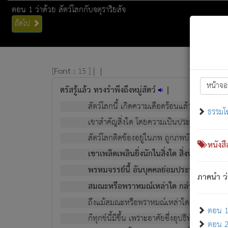
ตอน 1 ว่าด้วย สัตว์โลกกับจตุราริยสัจ
ถัดไป
[
Font :
15 ]
|
|
หน้าจอ
ตรัสรู้แล้ว ทรงรำพึงถึงหมู่สัตว์
|
สัตว์โลกนี้ เกิดความเดือดร้อนแล้ว มีผัสสะบั
ธรรมโ
เขาสำคัญสิ่งใด โดยความเป็นประการใด แต่สิ่งน
สัตว์โลกติดข้องอยู่ในภพ ถูกภพบังหน้าแล้ว มีภ
หนังส
เขาเพลิดเพลินยิ่งนักในสิ่งใด สิ่งนั้นเป็นภัย (ที
พรหมจรรย์นี้ อันบุคคลย่อมประพฤติ ก็เพื่อ
ภาคนำ ว่
สมณะหรือพราหมณ์เหล่าใด กล่าวความหลุดพ
ถึงแม้สมณะหรือพราหมณ์เหล่าใด กล่าวความอ
ตอน 1 
ก็ทุกข์นี้มีขึ้น เพราะอาศัยซึ่งอุปธิทั้งปวง.
ตอน 2 