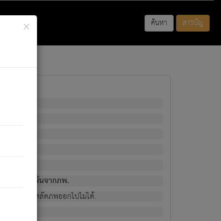
×
ค้นหา
สารบัญ
พนั้น
มิใช่ผู้หลดพ้นจากภพ.
วงนั้น ก็ยังสลัดภพออกไปไม่ได้.