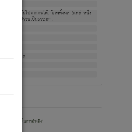
ม่เป็นผู้หลุดพ้นไปจากภพได้. ก็ภพทั้งหลายเหล่าหนึ่ง
กข์ มีความแปรปรวนเป็นธรรมดา.
ณหาด้วย.
น.
อไป). ดังนี้แล
นนำข้อมูลไปใช้ในการอ้างอิง"