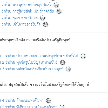
ดขึ้นแห่งทุกข์จึงไม่มี.
ว่าด้วย พระพุทธองค์กับจตุราริยสัจ
อันอวิชาหนาแน่นบังหนาแล้ว; และว่า สัตว์ผู้ยินดีในภพอันเป็นแล้วนั้น ย่อมไ
ว่าด้วย การรู้อริยสัจไม่เป็นสิ่งสุดวิสัย
ห่งประโยชน์โดยประการทั้งปวง; ภพทั้งหลายทั้งหมดนั้น ไม่เที่ยง เป็นทุ
ว่าด้วย คุณค่าของอริยสัจ
อบตามที่เป็นจริงอย่างนี้อยู่; เขาย่อมละภวตัณหาได้ และไม่เพลิดเพลินวิภวตั
ว่าด้วย เค้าโครงของอริยสัจ
ั้งหลาย) เพราะความสิ้นไปแห่งตัณหาโดยประการทั้งปวง นั้นคือนิพพา
ว เพราะไม่มีความยึดมั่น
าด้วยทุกขอริยสัจ ความจริงอันประเสริฐคือทุกข์
ล้ว ก้าวล่วงภพทั้งหลายทั้งปวงได้แล้ว เป็นผู้คงที่ (คือไม่เปลี่ยนแปลงอีกต่
ศ 1 ว่าด้วย ประเภทและอาการแห่งทุกข์ตามหลักทั่วไป
คนต้นโพธิ์เป็นที่ตรัสรู้ เมื่อตรัสรู้แล้วได้ 7 วัน)
 2 ว่าด้วย ทุกข์สรุปในปัญจุปาทานขันธ์
 3 ว่าด้วย หลักเบ็ดเตล็ดเกี่ยวกับความทุกข์
ด้วย สมุทยอริยสัจ ความจริงอันประเสริฐคือเหตุให้เกิดทุกข์
กที่สุด ผู้ศึกษาก็พึงตรวจสอบกับตัวเล่มหนังสือต้นฉบับ ที่มีการพิมพ์ครั้งล่าสุด ก่อ
ศ 4 ว่าด้วย ลักษณะแห่งตัณหา
 5 ว่าด้วย ที่เกิดและการเกิดแห่งตัณหา