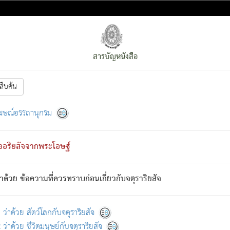
สารบัญหนังสือ
สืบค้น
งหน้า
ย่อมกล่าวซึ่งโรค (ความเสียดแทง) นั้นโดยความเป็นตัวเป็นตน
[1]
ฆษณ์อรรถานุกรม
ั้นย่อมเป็น (ตามที่เป็นจริง) โดยประการอื่นจากที่เขาสำคัญนั้น
พโดยความเป็นอย่างอื่น (จากที่มันเป็นอยู่จริง) จึงได้เพลิดเพลินยิ่งนักในภ
ืออริยสัจจากพระโอษฐ์
่เขาไม่รู้จัก)
: เขากลัวต่อสิ่งใดสิ่งนั้นเป็นทุกข์
การละขาดซึ่งภพ.
าด้วย ข้อความที่ควรทราบก่อนเกี่ยวกับจตุราริยสัจ
้นจากภพว่ามีได้เพราะภพ เรากล่าวว่า สมณะหรือพราหมณ์ทั้งปวงนั้น 
อกไปได้จากภพ ว่ามีได้เพราะวิภพ
: เรากล่าวว่า สมณะหรือพราหมณ์ทั้งป
[2]
ว่าด้วย สัตว์โลกกับจตุราริยสัจ
ว่าด้วย ชีวิตมนุษย์กับจตุราริยสัจ