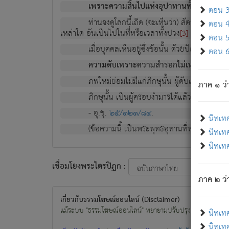
เพราะความสิ้นไปแห่งอุปาทานทั้งปวง ความเกิ
ตอน 3 
ท่านจงดูโลกนี้เถิด (จะเห็นว่า) สัตว์ทั้งหลาย
ตอน 4 
เหล่าใด อันเป็นไปในที่หรือเวลาทั้งปวง
เพื่อความมีแ
[3]
ตอน 5 
เมื่อบุคคลเห็นอยู่ซึ่งข้อนั้น ด้วยปัญญาอันช
ตอน 6 
ความดับเพราะความสำรอกไม่เหลือ (แห่งภพท
ภพใหม่ย่อมไม่มีแก่ภิกษุนั้น ผู้ดับเย็นสนิทแล้
ภาค ๑ ว่
ภิกษุนั้น เป็นผู้ครอบงำมารได้แล้ว ชนะสงครามแ
- อุ.ขุ.
๒๕/๑๒๑/๘๔
.
นิทเท
(ข้อความนี้ เป็นพระพุทธอุทานที่ทรงเปล่งออก ที่โ
นิทเทศ
นิทเทศ
เชื่อมโยงพระไตรปิฏก :
ภาค ๒ ว่า
เกี่ยวกับธรรมโฆษณ์ออนไลน์ (Disclaimer)
แม้ระบบ "ธรรมโฆษณ์ออนไลน์" พยายามปรับปรุงข้อมูลให้ถูกต้องมา
นิทเท
นิทเทศ