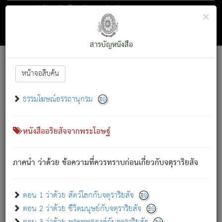
ตอน 1 ว่าด้วย สัตว์โลกกับจตุราริยสัจ
×
ถัดไป
ค้นหา
สารบัญ
สารบัญหนังสือ
[
Font :
15 ]
|
|
หน้าจอสืบค้น
ตรัสรู้แล้ว ทรงรำพึงถึงหมู่สัตว์
|
ธรรมโฆษณ์อรรถานุกรม
สัตว์โลกนี้ เกิดความเดือดร้อนแล้ว มีผัสสะบังหน้า
ย่อม
[1]
กล่าวซึ่งโรค (ความเสียดแทง) นั้นโดยความเป็นตัวเป็นตน
เขาสำคัญสิ่งใด โดยความเป็นประการใด แต่สิ่งนั้นย่อมเป็น
หนังสืออริยสัจจากพระโอษฐ์
(ตามที่เป็นจริง) โดยประการอื่นจากที่เขาสำคัญนั้น
สัตว์โลกติดข้องอยู่ในภพ ถูกภพบังหน้าแล้ว มีภพโดยความ
ภาคนำ ว่าด้วย ข้อความที่ควรทราบก่อนเกี่ยวกับจตุราริยสัจ
เป็นอย่างอื่น (จากที่มันเป็นอยู่จริง) จึงได้เพลิดเพลินยิ่งนักในภพ
นั้น
เขาเพลิดเพลินยิ่งนักในสิ่งใด สิ่งนั้นเป็นภัย (ที่เขาไม่รู้จัก)
:
ตอน 1 ว่าด้วย สัตว์โลกกับจตุราริยสัจ
เขากลัวต่อสิ่งใดสิ่งนั้นเป็นทุกข์
ตอน 2 ว่าด้วย ชีวิตมนุษย์กับจตุราริยสัจ
พรหมจรรย์นี้ อันบุคคลย่อมประพฤติ ก็เพื่อการละขาดซึ่ง