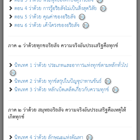
ตอน 3 ว่าด้วย พระพุทธองค์กับจตุราริยสัจ
ภพ.
ตอน 4 ว่าด้วย การรู้อริยสัจไม่เป็นสิ่งสุดวิสัย
สมณะหรือพราหมณ์เหล่าใด กล่าวความหลุดพ้นจากภพว่า
ตอน 5 ว่าด้วย คุณค่าของอริยสัจ
มีได้เพราะภพ เรากล่าวว่า สมณะหรือพราหมณ์ทั้งปวงนั้น
ตอน 6 ว่าด้วย เค้าโครงของอริยสัจ
มิใช่ผู้หลดพ้นจากภพ.
ถึงแม้สมณะหรือพราหมณ์เหล่าใด กล่าวความออกไปได้จาก
ภพ ว่ามีได้เพราะวิภพ
: เรากล่าวว่า สมณะหรือพราหมณ์ทั้ง
[2]
ภาค ๑ ว่าด้วยทุกขอริยสัจ ความจริงอันประเสริฐคือทุกข์
ปวงนั้น ก็ยังสลัดภพออกไปไม่ได้.
ก็ทุกข์นี้มีขึ้น เพราะอาศัยซึ่งอุปธิทั้งปวง.
นิทเทศ 1 ว่าด้วย ประเภทและอาการแห่งทุกข์ตามหลักทั่วไป
เพราะความสิ้นไปแห่งอุปาทานทั้งปวง ความเกิดขึ้นแห่ง
ทุกข์จึงไม่มี.
นิทเทศ 2 ว่าด้วย ทุกข์สรุปในปัญจุปาทานขันธ์
ท่านจงดูโลกนี้เถิด (จะเห็นว่า) สัตว์ทั้งหลายอันอวิชาหนา
นิทเทศ 3 ว่าด้วย หลักเบ็ดเตล็ดเกี่ยวกับความทุกข์
แน่นบังหนาแล้ว; และว่า สัตว์ผู้ยินดีในภพอันเป็นแล้วนั้น ย่อม
ไม่เป็นผู้หลุดพ้นไปจากภพได้. ก็ภพทั้งหลายเหล่าหนึ่งเหล่าใด
อันเป็นไปในที่หรือเวลาทั้งปวง
เพื่อความมีแห่งประโยชน์โดย
[3]
ภาค ๒ ว่าด้วย สมุทยอริยสัจ ความจริงอันประเสริฐคือเหตุให้
ประการทั้งปวง; ภพทั้งหลายทั้งหมดนั้น ไม่เที่ยง เป็นทุกข์ มี
เกิดทุกข์
ความแปรปรวนเป็นธรรมดา.
เมื่อบุคคลเห็นอยู่ซึ่งข้อนั้น ด้วยปัญญาอันชอบตามที่เป็นจริง
อย่างนี้อยู่; เขาย่อมละภวตัณหาได้ และไม่เพลิดเพลินวิภวตัณหา
นิทเทศ 4 ว่าด้วย ลักษณะแห่งตัณหา