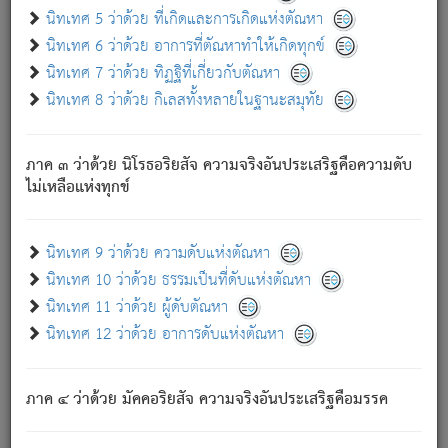
ด้วย.
นิทเทศ 5 ว่าด้วย ที่เกิดและการเกิดแห่งตัณหา
ความดับเพราะความสำรอกไม่เหลือ (แห่งภพทั้งหลาย)
นิทเทศ 6 ว่าด้วย อาการที่ตัณหาทำให้เกิดทุกข์
เพราะความสิ้นไปแห่งตัณหาโดยประการทั้งปวง นั้นคือ
นิทเทศ 7 ว่าด้วย ทิฏฐิที่เกี่ยวกับตัณหา
นิพพาน.
นิทเทศ 8 ว่าด้วย กิเลสทั้งหลายในฐานะสมุทัย
ภพใหม่ย่อมไม่มีแก่ภิกษุนั้น ผู้ดับเย็นสนิทแล้ว เพราะไม่มี
ความยึดมั่น
ภาค ๓ ว่าด้วย นิโรธอริยสัจ ความจริงอันประเสริฐคือความดับ
ภิกษุนั้น เป็นผู้ครอบงำมารได้แล้ว ชนะสงครามแล้ว ก้าวล่วง
ไม่เหลือแห่งทุกข์
ภพทั้งหลายทั้งปวงได้แล้ว เป็นผู้คงที่ (คือไม่เปลี่ยนแปลงอีกต่อ
ไป). ดังนี้แล
- อุ.ขุ.
๒๕/๑๒๑/๘๔
.
นิทเทศ 9 ว่าด้วย ความดับแห่งตัณหา
(ข้อความนี้ เป็นพระพุทธอุทานที่ทรงเปล่งออก ที่โคนต้นโพธิ์
นิทเทศ 10 ว่าด้วย ธรรมเป็นที่ดับแห่งตัณหา
เป็นที่ตรัสรู้ เมื่อตรัสรู้แล้วได้ 7 วัน)
นิทเทศ 11 ว่าด้วย ผู้ดับตัณหา
นิทเทศ 12 ว่าด้วย อาการดับแห่งตัณหา
เชื่อมโยงพระไตรปิฏก :
ภาค ๔ ว่าด้วย มัคคอริยสัจ ความจริงอันประเสริฐคือมรรค