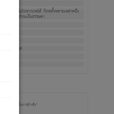
ม่เป็นผู้หลุดพ้นไปจากภพได้. ก็ภพทั้งหลายเหล่าหนึ่ง
กข์ มีความแปรปรวนเป็นธรรมดา.
ณหาด้วย.
น.
อไป). ดังนี้แล
นนำข้อมูลไปใช้ในการอ้างอิง"