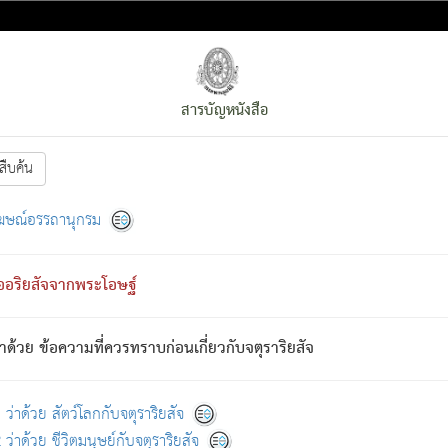
สารบัญหนังสือ
สืบค้น
งหน้า
ย่อมกล่าวซึ่งโรค (ความเสียดแทง) นั้นโดยความเป็นตัวเป็นตน
[1]
ฆษณ์อรรถานุกรม
ั้นย่อมเป็น (ตามที่เป็นจริง) โดยประการอื่นจากที่เขาสำคัญนั้น
พโดยความเป็นอย่างอื่น (จากที่มันเป็นอยู่จริง) จึงได้เพลิดเพลินยิ่งนักในภ
ืออริยสัจจากพระโอษฐ์
่เขาไม่รู้จัก)
: เขากลัวต่อสิ่งใดสิ่งนั้นเป็นทุกข์
การละขาดซึ่งภพ.
าด้วย ข้อความที่ควรทราบก่อนเกี่ยวกับจตุราริยสัจ
้นจากภพว่ามีได้เพราะภพ เรากล่าวว่า สมณะหรือพราหมณ์ทั้งปวงนั้น 
อกไปได้จากภพ ว่ามีได้เพราะวิภพ
: เรากล่าวว่า สมณะหรือพราหมณ์ทั้งป
[2]
ว่าด้วย สัตว์โลกกับจตุราริยสัจ
ว่าด้วย ชีวิตมนุษย์กับจตุราริยสัจ