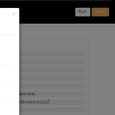
×
ค้นหา
สารบัญ
พนั้น
มิใช่ผู้หลดพ้นจากภพ.
วงนั้น ก็ยังสลัดภพออกไปไม่ได้.