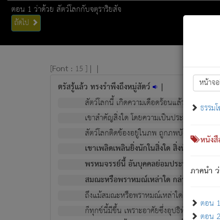
ตอน 1 ว่าด้วย สัตว์โลกกับจตุราริยสัจ
ถัดไป
[
Font :
15 ]
|
|
หน้าจอ
ตรัสรู้แล้ว ทรงรำพึงถึงหมู่สัตว์
|
สัตว์โลกนี้ เกิดความเดือดร้อนแล้ว มีผัสสะบั
ธรรมโ
เขาสำคัญสิ่งใด โดยความเป็นประการใด แต่สิ่งน
สัตว์โลกติดข้องอยู่ในภพ ถูกภพบังหน้าแล้ว มีภ
หนังส
เขาเพลิดเพลินยิ่งนักในสิ่งใด สิ่งนั้นเป็นภัย (ที
พรหมจรรย์นี้ อันบุคคลย่อมประพฤติ ก็เพื่อ
ภาคนำ ว่
สมณะหรือพราหมณ์เหล่าใด กล่าวความหลุดพ
ถึงแม้สมณะหรือพราหมณ์เหล่าใด กล่าวความอ
ตอน 1 
ก็ทุกข์นี้มีขึ้น เพราะอาศัยซึ่งอุปธิทั้งปวง.
ตอน 2 