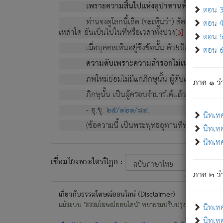
เพราะความสิ้นไปแห่งอุปาทานทั้งปวง ความเกิ
ตอน 3 
ท่านจงดูโลกนี้เถิด (จะเห็นว่า) สัตว์ทั้งหลาย
ตอน 4 
เหล่าใด อันเป็นไปในที่หรือเวลาทั้งปวง
เพื่อความมีแ
[3]
ตอน 5 
เมื่อบุคคลเห็นอยู่ซึ่งข้อนั้น ด้วยปัญญาอันช
ตอน 6 
ความดับเพราะความสำรอกไม่เหลือ (แห่งภพท
ภพใหม่ย่อมไม่มีแก่ภิกษุนั้น ผู้ดับเย็นสนิทแล้
ภาค ๑ ว่
ภิกษุนั้น เป็นผู้ครอบงำมารได้แล้ว ชนะสงครามแ
- อุ.ขุ.
๒๕/๑๒๑/๘๔
.
นิทเท
(ข้อความนี้ เป็นพระพุทธอุทานที่ทรงเปล่งออก ที่โ
นิทเทศ
นิทเทศ
เชื่อมโยงพระไตรปิฏก :
ภาค ๒ ว่า
เกี่ยวกับธรรมโฆษณ์ออนไลน์ (Disclaimer)
แม้ระบบ "ธรรมโฆษณ์ออนไลน์" พยายามปรับปรุงข้อมูลให้ถูกต้องมา
นิทเท
นิทเทศ