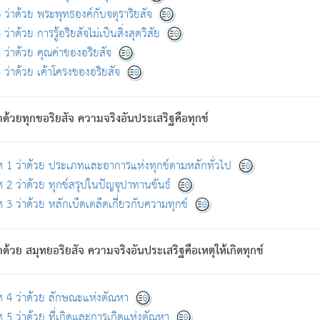
ดขึ้นแห่งทุกข์จึงไม่มี.
ว่าด้วย พระพุทธองค์กับจตุราริยสัจ
อันอวิชาหนาแน่นบังหนาแล้ว; และว่า สัตว์ผู้ยินดีในภพอันเป็นแล้วนั้น ย่อมไ
ว่าด้วย การรู้อริยสัจไม่เป็นสิ่งสุดวิสัย
ห่งประโยชน์โดยประการทั้งปวง; ภพทั้งหลายทั้งหมดนั้น ไม่เที่ยง เป็นทุ
ว่าด้วย คุณค่าของอริยสัจ
อบตามที่เป็นจริงอย่างนี้อยู่; เขาย่อมละภวตัณหาได้ และไม่เพลิดเพลินวิภวตั
ว่าด้วย เค้าโครงของอริยสัจ
ั้งหลาย) เพราะความสิ้นไปแห่งตัณหาโดยประการทั้งปวง นั้นคือนิพพา
ว เพราะไม่มีความยึดมั่น
าด้วยทุกขอริยสัจ ความจริงอันประเสริฐคือทุกข์
ล้ว ก้าวล่วงภพทั้งหลายทั้งปวงได้แล้ว เป็นผู้คงที่ (คือไม่เปลี่ยนแปลงอีกต่
ศ 1 ว่าด้วย ประเภทและอาการแห่งทุกข์ตามหลักทั่วไป
คนต้นโพธิ์เป็นที่ตรัสรู้ เมื่อตรัสรู้แล้วได้ 7 วัน)
 2 ว่าด้วย ทุกข์สรุปในปัญจุปาทานขันธ์
 3 ว่าด้วย หลักเบ็ดเตล็ดเกี่ยวกับความทุกข์
ด้วย สมุทยอริยสัจ ความจริงอันประเสริฐคือเหตุให้เกิดทุกข์
กที่สุด ผู้ศึกษาก็พึงตรวจสอบกับตัวเล่มหนังสือต้นฉบับ ที่มีการพิมพ์ครั้งล่าสุด ก่อ
ศ 4 ว่าด้วย ลักษณะแห่งตัณหา
 5 ว่าด้วย ที่เกิดและการเกิดแห่งตัณหา