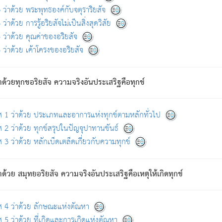
ดขึ้นแห่งทุกข์จึงไม่มี.
ว่าด้วย พระพุทธองค์กับจตุราริยสัจ
อันอวิชาหนาแน่นบังหนาแล้ว; และว่า สัตว์ผู้ยินดีในภพอันเป็นแล้วนั้น ย่อมไ
ว่าด้วย การรู้อริยสัจไม่เป็นสิ่งสุดวิสัย
ห่งประโยชน์โดยประการทั้งปวง; ภพทั้งหลายทั้งหมดนั้น ไม่เที่ยง เป็นทุ
ว่าด้วย คุณค่าของอริยสัจ
อบตามที่เป็นจริงอย่างนี้อยู่; เขาย่อมละภวตัณหาได้ และไม่เพลิดเพลินวิภวตั
ว่าด้วย เค้าโครงของอริยสัจ
ั้งหลาย) เพราะความสิ้นไปแห่งตัณหาโดยประการทั้งปวง นั้นคือนิพพา
ว เพราะไม่มีความยึดมั่น
าด้วยทุกขอริยสัจ ความจริงอันประเสริฐคือทุกข์
ล้ว ก้าวล่วงภพทั้งหลายทั้งปวงได้แล้ว เป็นผู้คงที่ (คือไม่เปลี่ยนแปลงอีกต่
ศ 1 ว่าด้วย ประเภทและอาการแห่งทุกข์ตามหลักทั่วไป
คนต้นโพธิ์เป็นที่ตรัสรู้ เมื่อตรัสรู้แล้วได้ 7 วัน)
 2 ว่าด้วย ทุกข์สรุปในปัญจุปาทานขันธ์
 3 ว่าด้วย หลักเบ็ดเตล็ดเกี่ยวกับความทุกข์
ด้วย สมุทยอริยสัจ ความจริงอันประเสริฐคือเหตุให้เกิดทุกข์
กที่สุด ผู้ศึกษาก็พึงตรวจสอบกับตัวเล่มหนังสือต้นฉบับ ที่มีการพิมพ์ครั้งล่าสุด ก่อ
ศ 4 ว่าด้วย ลักษณะแห่งตัณหา
 5 ว่าด้วย ที่เกิดและการเกิดแห่งตัณหา