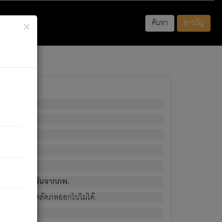
×
ค้นหา
สารบัญ
พนั้น
มิใช่ผู้หลดพ้นจากภพ.
วงนั้น ก็ยังสลัดภพออกไปไม่ได้.