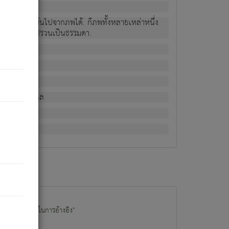
ม่เป็นผู้หลุดพ้นไปจากภพได้. ก็ภพทั้งหลายเหล่าหนึ่ง
กข์ มีความแปรปรวนเป็นธรรมดา.
ณหาด้วย.
น.
อไป). ดังนี้แล
นนำข้อมูลไปใช้ในการอ้างอิง"