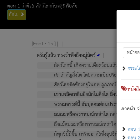
ตอน 1 ว่าด้วย สัตว์โลกกับจตุราริยสัจ
ถัดไป
[
Font :
15 ]
|
|
หน้าจอ
ตรัสรู้แล้ว ทรงรำพึงถึงหมู่สัตว์
|
สัตว์โลกนี้ เกิดความเดือดร้อนแล้ว มีผัสสะบั
ธรรมโ
เขาสำคัญสิ่งใด โดยความเป็นประการใด แต่สิ่งน
สัตว์โลกติดข้องอยู่ในภพ ถูกภพบังหน้าแล้ว มีภ
หนังส
เขาเพลิดเพลินยิ่งนักในสิ่งใด สิ่งนั้นเป็นภัย (ที
พรหมจรรย์นี้ อันบุคคลย่อมประพฤติ ก็เพื่อ
ภาคนำ ว่
สมณะหรือพราหมณ์เหล่าใด กล่าวความหลุดพ
ถึงแม้สมณะหรือพราหมณ์เหล่าใด กล่าวความอ
ตอน 1 
ก็ทุกข์นี้มีขึ้น เพราะอาศัยซึ่งอุปธิทั้งปวง.
ตอน 2 