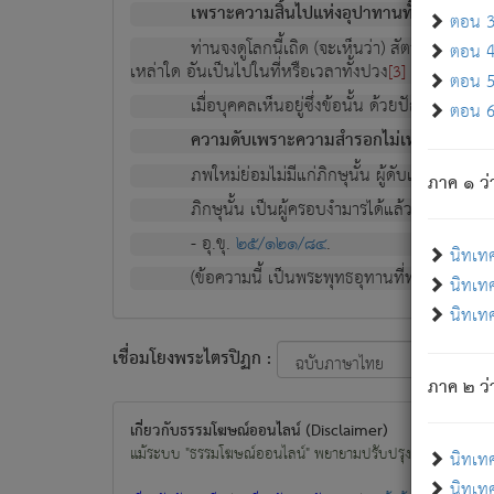
เพราะความสิ้นไปแห่งอุปาทานทั้งปวง ความเกิ
ตอน 3 
ท่านจงดูโลกนี้เถิด (จะเห็นว่า) สัตว์ทั้งหลาย
ตอน 4 
เหล่าใด อันเป็นไปในที่หรือเวลาทั้งปวง
เพื่อความมีแ
[3]
ตอน 5 
เมื่อบุคคลเห็นอยู่ซึ่งข้อนั้น ด้วยปัญญาอันช
ตอน 6 
ความดับเพราะความสำรอกไม่เหลือ (แห่งภพท
ภพใหม่ย่อมไม่มีแก่ภิกษุนั้น ผู้ดับเย็นสนิทแล้
ภาค ๑ ว่
ภิกษุนั้น เป็นผู้ครอบงำมารได้แล้ว ชนะสงครามแ
- อุ.ขุ.
๒๕/๑๒๑/๘๔
.
นิทเท
(ข้อความนี้ เป็นพระพุทธอุทานที่ทรงเปล่งออก ที่โ
นิทเทศ
นิทเทศ
เชื่อมโยงพระไตรปิฏก :
ภาค ๒ ว่า
เกี่ยวกับธรรมโฆษณ์ออนไลน์ (Disclaimer)
แม้ระบบ "ธรรมโฆษณ์ออนไลน์" พยายามปรับปรุงข้อมูลให้ถูกต้องมา
นิทเท
นิทเทศ