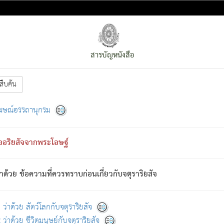
สารบัญหนังสือ
สืบค้น
งหน้า
ย่อมกล่าวซึ่งโรค (ความเสียดแทง) นั้นโดยความเป็นตัวเป็นตน
[1]
ฆษณ์อรรถานุกรม
ั้นย่อมเป็น (ตามที่เป็นจริง) โดยประการอื่นจากที่เขาสำคัญนั้น
พโดยความเป็นอย่างอื่น (จากที่มันเป็นอยู่จริง) จึงได้เพลิดเพลินยิ่งนักในภ
ืออริยสัจจากพระโอษฐ์
่เขาไม่รู้จัก)
: เขากลัวต่อสิ่งใดสิ่งนั้นเป็นทุกข์
การละขาดซึ่งภพ.
าด้วย ข้อความที่ควรทราบก่อนเกี่ยวกับจตุราริยสัจ
้นจากภพว่ามีได้เพราะภพ เรากล่าวว่า สมณะหรือพราหมณ์ทั้งปวงนั้น 
อกไปได้จากภพ ว่ามีได้เพราะวิภพ
: เรากล่าวว่า สมณะหรือพราหมณ์ทั้งป
[2]
ว่าด้วย สัตว์โลกกับจตุราริยสัจ
ว่าด้วย ชีวิตมนุษย์กับจตุราริยสัจ