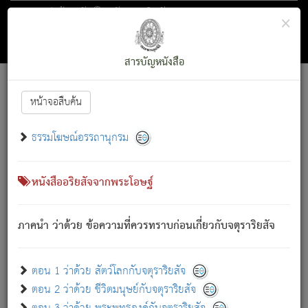
ตอน 1 ว่าด้วย สัตว์โลกกับจตุราริยสัจ
×
ถัดไป
ค้นหา
สารบัญ
สารบัญหนังสือ
[
Font :
15 ]
|
|
หน้าจอสืบค้น
ตรัสรู้แล้ว ทรงรำพึงถึงหมู่สัตว์
|
ธรรมโฆษณ์อรรถานุกรม
สัตว์โลกนี้ เกิดความเดือดร้อนแล้ว มีผัสสะบังหน้า
ย่อม
[1]
กล่าวซึ่งโรค (ความเสียดแทง) นั้นโดยความเป็นตัวเป็นตน
เขาสำคัญสิ่งใด โดยความเป็นประการใด แต่สิ่งนั้นย่อมเป็น
หนังสืออริยสัจจากพระโอษฐ์
(ตามที่เป็นจริง) โดยประการอื่นจากที่เขาสำคัญนั้น
สัตว์โลกติดข้องอยู่ในภพ ถูกภพบังหน้าแล้ว มีภพโดยความ
ภาคนำ ว่าด้วย ข้อความที่ควรทราบก่อนเกี่ยวกับจตุราริยสัจ
เป็นอย่างอื่น (จากที่มันเป็นอยู่จริง) จึงได้เพลิดเพลินยิ่งนักในภพ
นั้น
เขาเพลิดเพลินยิ่งนักในสิ่งใด สิ่งนั้นเป็นภัย (ที่เขาไม่รู้จัก)
:
ตอน 1 ว่าด้วย สัตว์โลกกับจตุราริยสัจ
เขากลัวต่อสิ่งใดสิ่งนั้นเป็นทุกข์
ตอน 2 ว่าด้วย ชีวิตมนุษย์กับจตุราริยสัจ
พรหมจรรย์นี้ อันบุคคลย่อมประพฤติ ก็เพื่อการละขาดซึ่ง