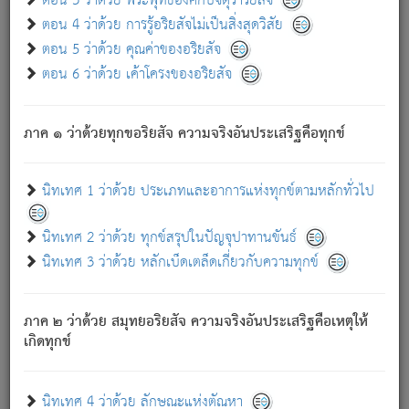
ตอน 3 ว่าด้วย พระพุทธองค์กับจตุราริยสัจ
ภพ.
ตอน 4 ว่าด้วย การรู้อริยสัจไม่เป็นสิ่งสุดวิสัย
สมณะหรือพราหมณ์เหล่าใด กล่าวความหลุดพ้นจากภพว่า
ตอน 5 ว่าด้วย คุณค่าของอริยสัจ
มีได้เพราะภพ เรากล่าวว่า สมณะหรือพราหมณ์ทั้งปวงนั้น
ตอน 6 ว่าด้วย เค้าโครงของอริยสัจ
มิใช่ผู้หลดพ้นจากภพ.
ถึงแม้สมณะหรือพราหมณ์เหล่าใด กล่าวความออกไปได้จาก
ภพ ว่ามีได้เพราะวิภพ
: เรากล่าวว่า สมณะหรือพราหมณ์ทั้ง
[2]
ภาค ๑ ว่าด้วยทุกขอริยสัจ ความจริงอันประเสริฐคือทุกข์
ปวงนั้น ก็ยังสลัดภพออกไปไม่ได้.
ก็ทุกข์นี้มีขึ้น เพราะอาศัยซึ่งอุปธิทั้งปวง.
นิทเทศ 1 ว่าด้วย ประเภทและอาการแห่งทุกข์ตามหลักทั่วไป
เพราะความสิ้นไปแห่งอุปาทานทั้งปวง ความเกิดขึ้นแห่ง
ทุกข์จึงไม่มี.
นิทเทศ 2 ว่าด้วย ทุกข์สรุปในปัญจุปาทานขันธ์
ท่านจงดูโลกนี้เถิด (จะเห็นว่า) สัตว์ทั้งหลายอันอวิชาหนา
นิทเทศ 3 ว่าด้วย หลักเบ็ดเตล็ดเกี่ยวกับความทุกข์
แน่นบังหนาแล้ว; และว่า สัตว์ผู้ยินดีในภพอันเป็นแล้วนั้น ย่อม
ไม่เป็นผู้หลุดพ้นไปจากภพได้. ก็ภพทั้งหลายเหล่าหนึ่งเหล่าใด
อันเป็นไปในที่หรือเวลาทั้งปวง
เพื่อความมีแห่งประโยชน์โดย
[3]
ภาค ๒ ว่าด้วย สมุทยอริยสัจ ความจริงอันประเสริฐคือเหตุให้
ประการทั้งปวง; ภพทั้งหลายทั้งหมดนั้น ไม่เที่ยง เป็นทุกข์ มี
เกิดทุกข์
ความแปรปรวนเป็นธรรมดา.
เมื่อบุคคลเห็นอยู่ซึ่งข้อนั้น ด้วยปัญญาอันชอบตามที่เป็นจริง
อย่างนี้อยู่; เขาย่อมละภวตัณหาได้ และไม่เพลิดเพลินวิภวตัณหา
นิทเทศ 4 ว่าด้วย ลักษณะแห่งตัณหา