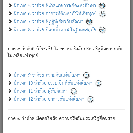
ด้วย.
นิทเทศ 5 ว่าด้วย ที่เกิดและการเกิดแห่งตัณหา
ความดับเพราะความสำรอกไม่เหลือ (แห่งภพทั้งหลาย)
นิทเทศ 6 ว่าด้วย อาการที่ตัณหาทำให้เกิดทุกข์
เพราะความสิ้นไปแห่งตัณหาโดยประการทั้งปวง นั้นคือ
นิทเทศ 7 ว่าด้วย ทิฏฐิที่เกี่ยวกับตัณหา
นิพพาน.
นิทเทศ 8 ว่าด้วย กิเลสทั้งหลายในฐานะสมุทัย
ภพใหม่ย่อมไม่มีแก่ภิกษุนั้น ผู้ดับเย็นสนิทแล้ว เพราะไม่มี
ความยึดมั่น
ภาค ๓ ว่าด้วย นิโรธอริยสัจ ความจริงอันประเสริฐคือความดับ
ภิกษุนั้น เป็นผู้ครอบงำมารได้แล้ว ชนะสงครามแล้ว ก้าวล่วง
ไม่เหลือแห่งทุกข์
ภพทั้งหลายทั้งปวงได้แล้ว เป็นผู้คงที่ (คือไม่เปลี่ยนแปลงอีกต่อ
ไป). ดังนี้แล
- อุ.ขุ.
๒๕/๑๒๑/๘๔
.
นิทเทศ 9 ว่าด้วย ความดับแห่งตัณหา
(ข้อความนี้ เป็นพระพุทธอุทานที่ทรงเปล่งออก ที่โคนต้นโพธิ์
นิทเทศ 10 ว่าด้วย ธรรมเป็นที่ดับแห่งตัณหา
เป็นที่ตรัสรู้ เมื่อตรัสรู้แล้วได้ 7 วัน)
นิทเทศ 11 ว่าด้วย ผู้ดับตัณหา
นิทเทศ 12 ว่าด้วย อาการดับแห่งตัณหา
เชื่อมโยงพระไตรปิฏก :
ภาค ๔ ว่าด้วย มัคคอริยสัจ ความจริงอันประเสริฐคือมรรค