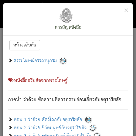
ตอน 1 ว่าด้วย สัตว์โลกกับจตุราริยสัจ
×
ถัดไป
ค้นหา
สารบัญ
สารบัญหนังสือ
[
Font :
15 ]
|
|
หน้าจอสืบค้น
ตรัสรู้แล้ว ทรงรำพึงถึงหมู่สัตว์
|
ธรรมโฆษณ์อรรถานุกรม
สัตว์โลกนี้ เกิดความเดือดร้อนแล้ว มีผัสสะบังหน้า
ย่อม
[1]
กล่าวซึ่งโรค (ความเสียดแทง) นั้นโดยความเป็นตัวเป็นตน
เขาสำคัญสิ่งใด โดยความเป็นประการใด แต่สิ่งนั้นย่อมเป็น
หนังสืออริยสัจจากพระโอษฐ์
(ตามที่เป็นจริง) โดยประการอื่นจากที่เขาสำคัญนั้น
สัตว์โลกติดข้องอยู่ในภพ ถูกภพบังหน้าแล้ว มีภพโดยความ
ภาคนำ ว่าด้วย ข้อความที่ควรทราบก่อนเกี่ยวกับจตุราริยสัจ
เป็นอย่างอื่น (จากที่มันเป็นอยู่จริง) จึงได้เพลิดเพลินยิ่งนักในภพ
นั้น
เขาเพลิดเพลินยิ่งนักในสิ่งใด สิ่งนั้นเป็นภัย (ที่เขาไม่รู้จัก)
:
ตอน 1 ว่าด้วย สัตว์โลกกับจตุราริยสัจ
เขากลัวต่อสิ่งใดสิ่งนั้นเป็นทุกข์
ตอน 2 ว่าด้วย ชีวิตมนุษย์กับจตุราริยสัจ
พรหมจรรย์นี้ อันบุคคลย่อมประพฤติ ก็เพื่อการละขาดซึ่ง