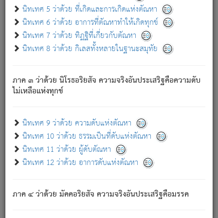
ด้วย.
นิทเทศ 5 ว่าด้วย ที่เกิดและการเกิดแห่งตัณหา
ความดับเพราะความสำรอกไม่เหลือ (แห่งภพทั้งหลาย)
นิทเทศ 6 ว่าด้วย อาการที่ตัณหาทำให้เกิดทุกข์
เพราะความสิ้นไปแห่งตัณหาโดยประการทั้งปวง นั้นคือ
นิทเทศ 7 ว่าด้วย ทิฏฐิที่เกี่ยวกับตัณหา
นิพพาน.
นิทเทศ 8 ว่าด้วย กิเลสทั้งหลายในฐานะสมุทัย
ภพใหม่ย่อมไม่มีแก่ภิกษุนั้น ผู้ดับเย็นสนิทแล้ว เพราะไม่มี
ความยึดมั่น
ภาค ๓ ว่าด้วย นิโรธอริยสัจ ความจริงอันประเสริฐคือความดับ
ภิกษุนั้น เป็นผู้ครอบงำมารได้แล้ว ชนะสงครามแล้ว ก้าวล่วง
ไม่เหลือแห่งทุกข์
ภพทั้งหลายทั้งปวงได้แล้ว เป็นผู้คงที่ (คือไม่เปลี่ยนแปลงอีกต่อ
ไป). ดังนี้แล
- อุ.ขุ.
๒๕/๑๒๑/๘๔
.
นิทเทศ 9 ว่าด้วย ความดับแห่งตัณหา
(ข้อความนี้ เป็นพระพุทธอุทานที่ทรงเปล่งออก ที่โคนต้นโพธิ์
นิทเทศ 10 ว่าด้วย ธรรมเป็นที่ดับแห่งตัณหา
เป็นที่ตรัสรู้ เมื่อตรัสรู้แล้วได้ 7 วัน)
นิทเทศ 11 ว่าด้วย ผู้ดับตัณหา
นิทเทศ 12 ว่าด้วย อาการดับแห่งตัณหา
เชื่อมโยงพระไตรปิฏก :
ภาค ๔ ว่าด้วย มัคคอริยสัจ ความจริงอันประเสริฐคือมรรค