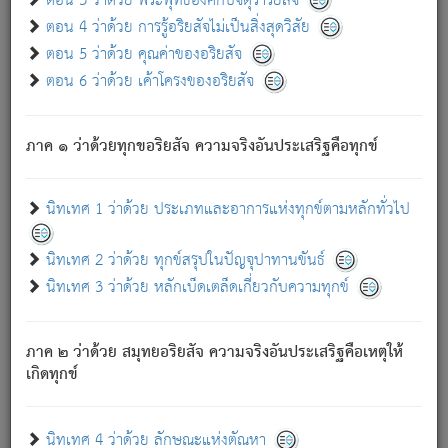
ตอน 3 ว่าด้วย พระพุทธองค์กับจตุราริยสัจ
ภพ.
ตอน 4 ว่าด้วย การรู้อริยสัจไม่เป็นสิ่งสุดวิสัย
สมณะหรือพราหมณ์เหล่าใด กล่าวความหลุดพ้นจากภพว่า
ตอน 5 ว่าด้วย คุณค่าของอริยสัจ
มีได้เพราะภพ เรากล่าวว่า สมณะหรือพราหมณ์ทั้งปวงนั้น
ตอน 6 ว่าด้วย เค้าโครงของอริยสัจ
มิใช่ผู้หลดพ้นจากภพ.
ถึงแม้สมณะหรือพราหมณ์เหล่าใด กล่าวความออกไปได้จาก
ภพ ว่ามีได้เพราะวิภพ
: เรากล่าวว่า สมณะหรือพราหมณ์ทั้ง
[2]
ภาค ๑ ว่าด้วยทุกขอริยสัจ ความจริงอันประเสริฐคือทุกข์
ปวงนั้น ก็ยังสลัดภพออกไปไม่ได้.
ก็ทุกข์นี้มีขึ้น เพราะอาศัยซึ่งอุปธิทั้งปวง.
นิทเทศ 1 ว่าด้วย ประเภทและอาการแห่งทุกข์ตามหลักทั่วไป
เพราะความสิ้นไปแห่งอุปาทานทั้งปวง ความเกิดขึ้นแห่ง
ทุกข์จึงไม่มี.
นิทเทศ 2 ว่าด้วย ทุกข์สรุปในปัญจุปาทานขันธ์
ท่านจงดูโลกนี้เถิด (จะเห็นว่า) สัตว์ทั้งหลายอันอวิชาหนา
นิทเทศ 3 ว่าด้วย หลักเบ็ดเตล็ดเกี่ยวกับความทุกข์
แน่นบังหนาแล้ว; และว่า สัตว์ผู้ยินดีในภพอันเป็นแล้วนั้น ย่อม
ไม่เป็นผู้หลุดพ้นไปจากภพได้. ก็ภพทั้งหลายเหล่าหนึ่งเหล่าใด
อันเป็นไปในที่หรือเวลาทั้งปวง
เพื่อความมีแห่งประโยชน์โดย
[3]
ภาค ๒ ว่าด้วย สมุทยอริยสัจ ความจริงอันประเสริฐคือเหตุให้
ประการทั้งปวง; ภพทั้งหลายทั้งหมดนั้น ไม่เที่ยง เป็นทุกข์ มี
เกิดทุกข์
ความแปรปรวนเป็นธรรมดา.
เมื่อบุคคลเห็นอยู่ซึ่งข้อนั้น ด้วยปัญญาอันชอบตามที่เป็นจริง
อย่างนี้อยู่; เขาย่อมละภวตัณหาได้ และไม่เพลิดเพลินวิภวตัณหา
นิทเทศ 4 ว่าด้วย ลักษณะแห่งตัณหา