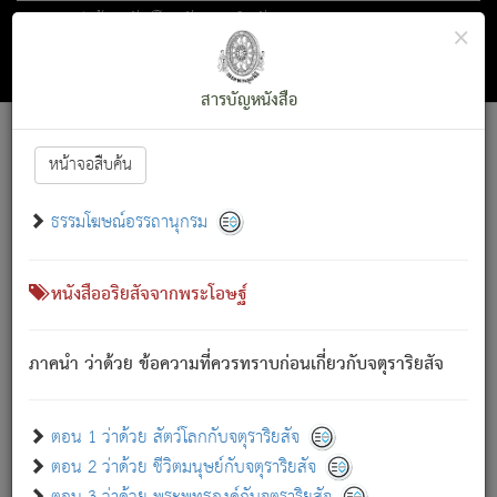
ตอน 1 ว่าด้วย สัตว์โลกกับจตุราริยสัจ
×
ถัดไป
ค้นหา
สารบัญ
สารบัญหนังสือ
[
Font :
15 ]
|
|
หน้าจอสืบค้น
ตรัสรู้แล้ว ทรงรำพึงถึงหมู่สัตว์
|
ธรรมโฆษณ์อรรถานุกรม
สัตว์โลกนี้ เกิดความเดือดร้อนแล้ว มีผัสสะบังหน้า
ย่อม
[1]
กล่าวซึ่งโรค (ความเสียดแทง) นั้นโดยความเป็นตัวเป็นตน
เขาสำคัญสิ่งใด โดยความเป็นประการใด แต่สิ่งนั้นย่อมเป็น
หนังสืออริยสัจจากพระโอษฐ์
(ตามที่เป็นจริง) โดยประการอื่นจากที่เขาสำคัญนั้น
สัตว์โลกติดข้องอยู่ในภพ ถูกภพบังหน้าแล้ว มีภพโดยความ
ภาคนำ ว่าด้วย ข้อความที่ควรทราบก่อนเกี่ยวกับจตุราริยสัจ
เป็นอย่างอื่น (จากที่มันเป็นอยู่จริง) จึงได้เพลิดเพลินยิ่งนักในภพ
นั้น
เขาเพลิดเพลินยิ่งนักในสิ่งใด สิ่งนั้นเป็นภัย (ที่เขาไม่รู้จัก)
:
ตอน 1 ว่าด้วย สัตว์โลกกับจตุราริยสัจ
เขากลัวต่อสิ่งใดสิ่งนั้นเป็นทุกข์
ตอน 2 ว่าด้วย ชีวิตมนุษย์กับจตุราริยสัจ
พรหมจรรย์นี้ อันบุคคลย่อมประพฤติ ก็เพื่อการละขาดซึ่ง