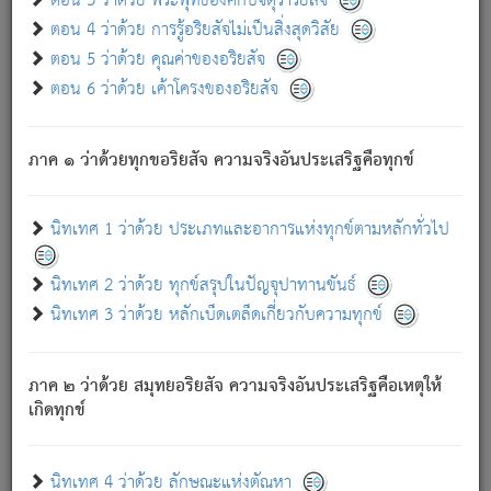
ตอน 3 ว่าด้วย พระพุทธองค์กับจตุราริยสัจ
ภพ.
ตอน 4 ว่าด้วย การรู้อริยสัจไม่เป็นสิ่งสุดวิสัย
สมณะหรือพราหมณ์เหล่าใด กล่าวความหลุดพ้นจากภพว่า
ตอน 5 ว่าด้วย คุณค่าของอริยสัจ
มีได้เพราะภพ เรากล่าวว่า สมณะหรือพราหมณ์ทั้งปวงนั้น
ตอน 6 ว่าด้วย เค้าโครงของอริยสัจ
มิใช่ผู้หลดพ้นจากภพ.
ถึงแม้สมณะหรือพราหมณ์เหล่าใด กล่าวความออกไปได้จาก
ภพ ว่ามีได้เพราะวิภพ
: เรากล่าวว่า สมณะหรือพราหมณ์ทั้ง
[2]
ภาค ๑ ว่าด้วยทุกขอริยสัจ ความจริงอันประเสริฐคือทุกข์
ปวงนั้น ก็ยังสลัดภพออกไปไม่ได้.
ก็ทุกข์นี้มีขึ้น เพราะอาศัยซึ่งอุปธิทั้งปวง.
นิทเทศ 1 ว่าด้วย ประเภทและอาการแห่งทุกข์ตามหลักทั่วไป
เพราะความสิ้นไปแห่งอุปาทานทั้งปวง ความเกิดขึ้นแห่ง
ทุกข์จึงไม่มี.
นิทเทศ 2 ว่าด้วย ทุกข์สรุปในปัญจุปาทานขันธ์
ท่านจงดูโลกนี้เถิด (จะเห็นว่า) สัตว์ทั้งหลายอันอวิชาหนา
นิทเทศ 3 ว่าด้วย หลักเบ็ดเตล็ดเกี่ยวกับความทุกข์
แน่นบังหนาแล้ว; และว่า สัตว์ผู้ยินดีในภพอันเป็นแล้วนั้น ย่อม
ไม่เป็นผู้หลุดพ้นไปจากภพได้. ก็ภพทั้งหลายเหล่าหนึ่งเหล่าใด
อันเป็นไปในที่หรือเวลาทั้งปวง
เพื่อความมีแห่งประโยชน์โดย
[3]
ภาค ๒ ว่าด้วย สมุทยอริยสัจ ความจริงอันประเสริฐคือเหตุให้
ประการทั้งปวง; ภพทั้งหลายทั้งหมดนั้น ไม่เที่ยง เป็นทุกข์ มี
เกิดทุกข์
ความแปรปรวนเป็นธรรมดา.
เมื่อบุคคลเห็นอยู่ซึ่งข้อนั้น ด้วยปัญญาอันชอบตามที่เป็นจริง
อย่างนี้อยู่; เขาย่อมละภวตัณหาได้ และไม่เพลิดเพลินวิภวตัณหา
นิทเทศ 4 ว่าด้วย ลักษณะแห่งตัณหา