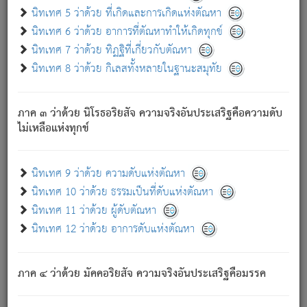
ด้วย.
นิทเทศ 5 ว่าด้วย ที่เกิดและการเกิดแห่งตัณหา
ความดับเพราะความสำรอกไม่เหลือ (แห่งภพทั้งหลาย)
นิทเทศ 6 ว่าด้วย อาการที่ตัณหาทำให้เกิดทุกข์
เพราะความสิ้นไปแห่งตัณหาโดยประการทั้งปวง นั้นคือ
นิทเทศ 7 ว่าด้วย ทิฏฐิที่เกี่ยวกับตัณหา
นิพพาน.
นิทเทศ 8 ว่าด้วย กิเลสทั้งหลายในฐานะสมุทัย
ภพใหม่ย่อมไม่มีแก่ภิกษุนั้น ผู้ดับเย็นสนิทแล้ว เพราะไม่มี
ความยึดมั่น
ภาค ๓ ว่าด้วย นิโรธอริยสัจ ความจริงอันประเสริฐคือความดับ
ภิกษุนั้น เป็นผู้ครอบงำมารได้แล้ว ชนะสงครามแล้ว ก้าวล่วง
ไม่เหลือแห่งทุกข์
ภพทั้งหลายทั้งปวงได้แล้ว เป็นผู้คงที่ (คือไม่เปลี่ยนแปลงอีกต่อ
ไป). ดังนี้แล
- อุ.ขุ.
๒๕/๑๒๑/๘๔
.
นิทเทศ 9 ว่าด้วย ความดับแห่งตัณหา
(ข้อความนี้ เป็นพระพุทธอุทานที่ทรงเปล่งออก ที่โคนต้นโพธิ์
นิทเทศ 10 ว่าด้วย ธรรมเป็นที่ดับแห่งตัณหา
เป็นที่ตรัสรู้ เมื่อตรัสรู้แล้วได้ 7 วัน)
นิทเทศ 11 ว่าด้วย ผู้ดับตัณหา
นิทเทศ 12 ว่าด้วย อาการดับแห่งตัณหา
เชื่อมโยงพระไตรปิฏก :
ภาค ๔ ว่าด้วย มัคคอริยสัจ ความจริงอันประเสริฐคือมรรค