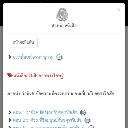
ตอน 1 ว่าด้วย สัตว์โลกกับจตุราริยสัจ
×
ถัดไป
ค้นหา
สารบัญ
สารบัญหนังสือ
[
Font :
15 ]
|
|
หน้าจอสืบค้น
ตรัสรู้แล้ว ทรงรำพึงถึงหมู่สัตว์
|
ธรรมโฆษณ์อรรถานุกรม
สัตว์โลกนี้ เกิดความเดือดร้อนแล้ว มีผัสสะบังหน้า
ย่อม
[1]
กล่าวซึ่งโรค (ความเสียดแทง) นั้นโดยความเป็นตัวเป็นตน
เขาสำคัญสิ่งใด โดยความเป็นประการใด แต่สิ่งนั้นย่อมเป็น
หนังสืออริยสัจจากพระโอษฐ์
(ตามที่เป็นจริง) โดยประการอื่นจากที่เขาสำคัญนั้น
สัตว์โลกติดข้องอยู่ในภพ ถูกภพบังหน้าแล้ว มีภพโดยความ
ภาคนำ ว่าด้วย ข้อความที่ควรทราบก่อนเกี่ยวกับจตุราริยสัจ
เป็นอย่างอื่น (จากที่มันเป็นอยู่จริง) จึงได้เพลิดเพลินยิ่งนักในภพ
นั้น
เขาเพลิดเพลินยิ่งนักในสิ่งใด สิ่งนั้นเป็นภัย (ที่เขาไม่รู้จัก)
:
ตอน 1 ว่าด้วย สัตว์โลกกับจตุราริยสัจ
เขากลัวต่อสิ่งใดสิ่งนั้นเป็นทุกข์
ตอน 2 ว่าด้วย ชีวิตมนุษย์กับจตุราริยสัจ
พรหมจรรย์นี้ อันบุคคลย่อมประพฤติ ก็เพื่อการละขาดซึ่ง