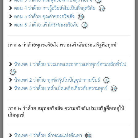
ตอน 3 ว่าด้วย พระพุทธองค์กับจตุราริยสัจ
ภพ.
ตอน 4 ว่าด้วย การรู้อริยสัจไม่เป็นสิ่งสุดวิสัย
สมณะหรือพราหมณ์เหล่าใด กล่าวความหลุดพ้นจากภพว่า
ตอน 5 ว่าด้วย คุณค่าของอริยสัจ
มีได้เพราะภพ เรากล่าวว่า สมณะหรือพราหมณ์ทั้งปวงนั้น
ตอน 6 ว่าด้วย เค้าโครงของอริยสัจ
มิใช่ผู้หลดพ้นจากภพ.
ถึงแม้สมณะหรือพราหมณ์เหล่าใด กล่าวความออกไปได้จาก
ภพ ว่ามีได้เพราะวิภพ
: เรากล่าวว่า สมณะหรือพราหมณ์ทั้ง
[2]
ภาค ๑ ว่าด้วยทุกขอริยสัจ ความจริงอันประเสริฐคือทุกข์
ปวงนั้น ก็ยังสลัดภพออกไปไม่ได้.
ก็ทุกข์นี้มีขึ้น เพราะอาศัยซึ่งอุปธิทั้งปวง.
นิทเทศ 1 ว่าด้วย ประเภทและอาการแห่งทุกข์ตามหลักทั่วไป
เพราะความสิ้นไปแห่งอุปาทานทั้งปวง ความเกิดขึ้นแห่ง
ทุกข์จึงไม่มี.
นิทเทศ 2 ว่าด้วย ทุกข์สรุปในปัญจุปาทานขันธ์
ท่านจงดูโลกนี้เถิด (จะเห็นว่า) สัตว์ทั้งหลายอันอวิชาหนา
นิทเทศ 3 ว่าด้วย หลักเบ็ดเตล็ดเกี่ยวกับความทุกข์
แน่นบังหนาแล้ว; และว่า สัตว์ผู้ยินดีในภพอันเป็นแล้วนั้น ย่อม
ไม่เป็นผู้หลุดพ้นไปจากภพได้. ก็ภพทั้งหลายเหล่าหนึ่งเหล่าใด
อันเป็นไปในที่หรือเวลาทั้งปวง
เพื่อความมีแห่งประโยชน์โดย
[3]
ภาค ๒ ว่าด้วย สมุทยอริยสัจ ความจริงอันประเสริฐคือเหตุให้
ประการทั้งปวง; ภพทั้งหลายทั้งหมดนั้น ไม่เที่ยง เป็นทุกข์ มี
เกิดทุกข์
ความแปรปรวนเป็นธรรมดา.
เมื่อบุคคลเห็นอยู่ซึ่งข้อนั้น ด้วยปัญญาอันชอบตามที่เป็นจริง
อย่างนี้อยู่; เขาย่อมละภวตัณหาได้ และไม่เพลิดเพลินวิภวตัณหา
นิทเทศ 4 ว่าด้วย ลักษณะแห่งตัณหา