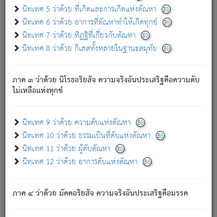
ด้วย.
นิทเทศ 5 ว่าด้วย ที่เกิดและการเกิดแห่งตัณหา
ความดับเพราะความสำรอกไม่เหลือ (แห่งภพทั้งหลาย)
นิทเทศ 6 ว่าด้วย อาการที่ตัณหาทำให้เกิดทุกข์
เพราะความสิ้นไปแห่งตัณหาโดยประการทั้งปวง นั้นคือ
นิทเทศ 7 ว่าด้วย ทิฏฐิที่เกี่ยวกับตัณหา
นิพพาน.
นิทเทศ 8 ว่าด้วย กิเลสทั้งหลายในฐานะสมุทัย
ภพใหม่ย่อมไม่มีแก่ภิกษุนั้น ผู้ดับเย็นสนิทแล้ว เพราะไม่มี
ความยึดมั่น
ภาค ๓ ว่าด้วย นิโรธอริยสัจ ความจริงอันประเสริฐคือความดับ
ภิกษุนั้น เป็นผู้ครอบงำมารได้แล้ว ชนะสงครามแล้ว ก้าวล่วง
ไม่เหลือแห่งทุกข์
ภพทั้งหลายทั้งปวงได้แล้ว เป็นผู้คงที่ (คือไม่เปลี่ยนแปลงอีกต่อ
ไป). ดังนี้แล
- อุ.ขุ.
๒๕/๑๒๑/๘๔
.
นิทเทศ 9 ว่าด้วย ความดับแห่งตัณหา
(ข้อความนี้ เป็นพระพุทธอุทานที่ทรงเปล่งออก ที่โคนต้นโพธิ์
นิทเทศ 10 ว่าด้วย ธรรมเป็นที่ดับแห่งตัณหา
เป็นที่ตรัสรู้ เมื่อตรัสรู้แล้วได้ 7 วัน)
นิทเทศ 11 ว่าด้วย ผู้ดับตัณหา
นิทเทศ 12 ว่าด้วย อาการดับแห่งตัณหา
เชื่อมโยงพระไตรปิฏก :
ภาค ๔ ว่าด้วย มัคคอริยสัจ ความจริงอันประเสริฐคือมรรค