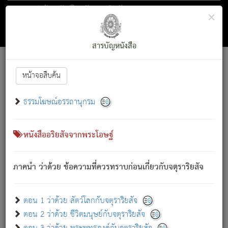
ตอน 1 ว่าด้วย สัตว์โลกกับจตุราริยสัจ
×
ถัดไป
ค้นหา
สารบัญ
สารบัญหนังสือ
[
Font :
15 ]
|
|
หน้าจอสืบค้น
ตรัสรู้แล้ว ทรงรำพึงถึงหมู่สัตว์
|
ธรรมโฆษณ์อรรถานุกรม
สัตว์โลกนี้ เกิดความเดือดร้อนแล้ว มีผัสสะบังหน้า
ย่อม
[1]
กล่าวซึ่งโรค (ความเสียดแทง) นั้นโดยความเป็นตัวเป็นตน
เขาสำคัญสิ่งใด โดยความเป็นประการใด แต่สิ่งนั้นย่อมเป็น
หนังสืออริยสัจจากพระโอษฐ์
(ตามที่เป็นจริง) โดยประการอื่นจากที่เขาสำคัญนั้น
สัตว์โลกติดข้องอยู่ในภพ ถูกภพบังหน้าแล้ว มีภพโดยความ
ภาคนำ ว่าด้วย ข้อความที่ควรทราบก่อนเกี่ยวกับจตุราริยสัจ
เป็นอย่างอื่น (จากที่มันเป็นอยู่จริง) จึงได้เพลิดเพลินยิ่งนักในภพ
นั้น
เขาเพลิดเพลินยิ่งนักในสิ่งใด สิ่งนั้นเป็นภัย (ที่เขาไม่รู้จัก)
:
ตอน 1 ว่าด้วย สัตว์โลกกับจตุราริยสัจ
เขากลัวต่อสิ่งใดสิ่งนั้นเป็นทุกข์
ตอน 2 ว่าด้วย ชีวิตมนุษย์กับจตุราริยสัจ
พรหมจรรย์นี้ อันบุคคลย่อมประพฤติ ก็เพื่อการละขาดซึ่ง