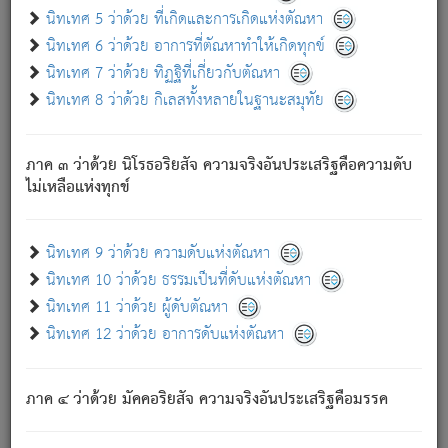
ด้วย.
นิทเทศ 5 ว่าด้วย ที่เกิดและการเกิดแห่งตัณหา
ความดับเพราะความสำรอกไม่เหลือ (แห่งภพทั้งหลาย)
นิทเทศ 6 ว่าด้วย อาการที่ตัณหาทำให้เกิดทุกข์
เพราะความสิ้นไปแห่งตัณหาโดยประการทั้งปวง นั้นคือ
นิทเทศ 7 ว่าด้วย ทิฏฐิที่เกี่ยวกับตัณหา
นิพพาน.
นิทเทศ 8 ว่าด้วย กิเลสทั้งหลายในฐานะสมุทัย
ภพใหม่ย่อมไม่มีแก่ภิกษุนั้น ผู้ดับเย็นสนิทแล้ว เพราะไม่มี
ความยึดมั่น
ภาค ๓ ว่าด้วย นิโรธอริยสัจ ความจริงอันประเสริฐคือความดับ
ภิกษุนั้น เป็นผู้ครอบงำมารได้แล้ว ชนะสงครามแล้ว ก้าวล่วง
ไม่เหลือแห่งทุกข์
ภพทั้งหลายทั้งปวงได้แล้ว เป็นผู้คงที่ (คือไม่เปลี่ยนแปลงอีกต่อ
ไป). ดังนี้แล
- อุ.ขุ.
๒๕/๑๒๑/๘๔
.
นิทเทศ 9 ว่าด้วย ความดับแห่งตัณหา
(ข้อความนี้ เป็นพระพุทธอุทานที่ทรงเปล่งออก ที่โคนต้นโพธิ์
นิทเทศ 10 ว่าด้วย ธรรมเป็นที่ดับแห่งตัณหา
เป็นที่ตรัสรู้ เมื่อตรัสรู้แล้วได้ 7 วัน)
นิทเทศ 11 ว่าด้วย ผู้ดับตัณหา
นิทเทศ 12 ว่าด้วย อาการดับแห่งตัณหา
เชื่อมโยงพระไตรปิฏก :
ภาค ๔ ว่าด้วย มัคคอริยสัจ ความจริงอันประเสริฐคือมรรค