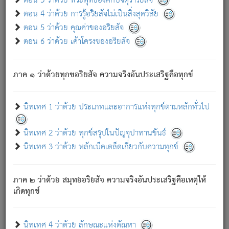
ตอน 3 ว่าด้วย พระพุทธองค์กับจตุราริยสัจ
ภพ.
ตอน 4 ว่าด้วย การรู้อริยสัจไม่เป็นสิ่งสุดวิสัย
สมณะหรือพราหมณ์เหล่าใด กล่าวความหลุดพ้นจากภพว่า
ตอน 5 ว่าด้วย คุณค่าของอริยสัจ
มีได้เพราะภพ เรากล่าวว่า สมณะหรือพราหมณ์ทั้งปวงนั้น
ตอน 6 ว่าด้วย เค้าโครงของอริยสัจ
มิใช่ผู้หลดพ้นจากภพ.
ถึงแม้สมณะหรือพราหมณ์เหล่าใด กล่าวความออกไปได้จาก
ภพ ว่ามีได้เพราะวิภพ
: เรากล่าวว่า สมณะหรือพราหมณ์ทั้ง
[2]
ภาค ๑ ว่าด้วยทุกขอริยสัจ ความจริงอันประเสริฐคือทุกข์
ปวงนั้น ก็ยังสลัดภพออกไปไม่ได้.
ก็ทุกข์นี้มีขึ้น เพราะอาศัยซึ่งอุปธิทั้งปวง.
นิทเทศ 1 ว่าด้วย ประเภทและอาการแห่งทุกข์ตามหลักทั่วไป
เพราะความสิ้นไปแห่งอุปาทานทั้งปวง ความเกิดขึ้นแห่ง
ทุกข์จึงไม่มี.
นิทเทศ 2 ว่าด้วย ทุกข์สรุปในปัญจุปาทานขันธ์
ท่านจงดูโลกนี้เถิด (จะเห็นว่า) สัตว์ทั้งหลายอันอวิชาหนา
นิทเทศ 3 ว่าด้วย หลักเบ็ดเตล็ดเกี่ยวกับความทุกข์
แน่นบังหนาแล้ว; และว่า สัตว์ผู้ยินดีในภพอันเป็นแล้วนั้น ย่อม
ไม่เป็นผู้หลุดพ้นไปจากภพได้. ก็ภพทั้งหลายเหล่าหนึ่งเหล่าใด
อันเป็นไปในที่หรือเวลาทั้งปวง
เพื่อความมีแห่งประโยชน์โดย
[3]
ภาค ๒ ว่าด้วย สมุทยอริยสัจ ความจริงอันประเสริฐคือเหตุให้
ประการทั้งปวง; ภพทั้งหลายทั้งหมดนั้น ไม่เที่ยง เป็นทุกข์ มี
เกิดทุกข์
ความแปรปรวนเป็นธรรมดา.
เมื่อบุคคลเห็นอยู่ซึ่งข้อนั้น ด้วยปัญญาอันชอบตามที่เป็นจริง
อย่างนี้อยู่; เขาย่อมละภวตัณหาได้ และไม่เพลิดเพลินวิภวตัณหา
นิทเทศ 4 ว่าด้วย ลักษณะแห่งตัณหา