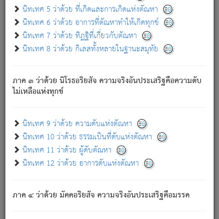
ด้วย.
นิทเทศ 5 ว่าด้วย ที่เกิดและการเกิดแห่งตัณหา
ความดับเพราะความสำรอกไม่เหลือ (แห่งภพทั้งหลาย)
นิทเทศ 6 ว่าด้วย อาการที่ตัณหาทำให้เกิดทุกข์
เพราะความสิ้นไปแห่งตัณหาโดยประการทั้งปวง นั้นคือ
นิทเทศ 7 ว่าด้วย ทิฏฐิที่เกี่ยวกับตัณหา
นิพพาน.
นิทเทศ 8 ว่าด้วย กิเลสทั้งหลายในฐานะสมุทัย
ภพใหม่ย่อมไม่มีแก่ภิกษุนั้น ผู้ดับเย็นสนิทแล้ว เพราะไม่มี
ความยึดมั่น
ภาค ๓ ว่าด้วย นิโรธอริยสัจ ความจริงอันประเสริฐคือความดับ
ภิกษุนั้น เป็นผู้ครอบงำมารได้แล้ว ชนะสงครามแล้ว ก้าวล่วง
ไม่เหลือแห่งทุกข์
ภพทั้งหลายทั้งปวงได้แล้ว เป็นผู้คงที่ (คือไม่เปลี่ยนแปลงอีกต่อ
ไป). ดังนี้แล
- อุ.ขุ.
๒๕/๑๒๑/๘๔
.
นิทเทศ 9 ว่าด้วย ความดับแห่งตัณหา
(ข้อความนี้ เป็นพระพุทธอุทานที่ทรงเปล่งออก ที่โคนต้นโพธิ์
นิทเทศ 10 ว่าด้วย ธรรมเป็นที่ดับแห่งตัณหา
เป็นที่ตรัสรู้ เมื่อตรัสรู้แล้วได้ 7 วัน)
นิทเทศ 11 ว่าด้วย ผู้ดับตัณหา
นิทเทศ 12 ว่าด้วย อาการดับแห่งตัณหา
เชื่อมโยงพระไตรปิฏก :
ภาค ๔ ว่าด้วย มัคคอริยสัจ ความจริงอันประเสริฐคือมรรค