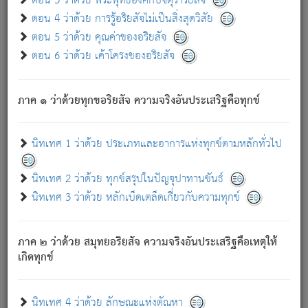
ตอน 3 ว่าด้วย พระพุทธองค์กับจตุราริยสัจ
ภพ.
ตอน 4 ว่าด้วย การรู้อริยสัจไม่เป็นสิ่งสุดวิสัย
สมณะหรือพราหมณ์เหล่าใด กล่าวความหลุดพ้นจากภพว่า
ตอน 5 ว่าด้วย คุณค่าของอริยสัจ
มีได้เพราะภพ เรากล่าวว่า สมณะหรือพราหมณ์ทั้งปวงนั้น
ตอน 6 ว่าด้วย เค้าโครงของอริยสัจ
มิใช่ผู้หลดพ้นจากภพ.
ถึงแม้สมณะหรือพราหมณ์เหล่าใด กล่าวความออกไปได้จาก
ภพ ว่ามีได้เพราะวิภพ
: เรากล่าวว่า สมณะหรือพราหมณ์ทั้ง
[2]
ภาค ๑ ว่าด้วยทุกขอริยสัจ ความจริงอันประเสริฐคือทุกข์
ปวงนั้น ก็ยังสลัดภพออกไปไม่ได้.
ก็ทุกข์นี้มีขึ้น เพราะอาศัยซึ่งอุปธิทั้งปวง.
นิทเทศ 1 ว่าด้วย ประเภทและอาการแห่งทุกข์ตามหลักทั่วไป
เพราะความสิ้นไปแห่งอุปาทานทั้งปวง ความเกิดขึ้นแห่ง
ทุกข์จึงไม่มี.
นิทเทศ 2 ว่าด้วย ทุกข์สรุปในปัญจุปาทานขันธ์
ท่านจงดูโลกนี้เถิด (จะเห็นว่า) สัตว์ทั้งหลายอันอวิชาหนา
นิทเทศ 3 ว่าด้วย หลักเบ็ดเตล็ดเกี่ยวกับความทุกข์
แน่นบังหนาแล้ว; และว่า สัตว์ผู้ยินดีในภพอันเป็นแล้วนั้น ย่อม
ไม่เป็นผู้หลุดพ้นไปจากภพได้. ก็ภพทั้งหลายเหล่าหนึ่งเหล่าใด
อันเป็นไปในที่หรือเวลาทั้งปวง
เพื่อความมีแห่งประโยชน์โดย
[3]
ภาค ๒ ว่าด้วย สมุทยอริยสัจ ความจริงอันประเสริฐคือเหตุให้
ประการทั้งปวง; ภพทั้งหลายทั้งหมดนั้น ไม่เที่ยง เป็นทุกข์ มี
เกิดทุกข์
ความแปรปรวนเป็นธรรมดา.
เมื่อบุคคลเห็นอยู่ซึ่งข้อนั้น ด้วยปัญญาอันชอบตามที่เป็นจริง
อย่างนี้อยู่; เขาย่อมละภวตัณหาได้ และไม่เพลิดเพลินวิภวตัณหา
นิทเทศ 4 ว่าด้วย ลักษณะแห่งตัณหา