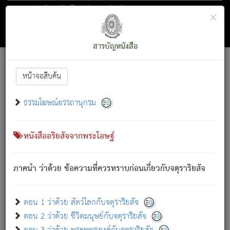
ตอน 1 ว่าด้วย สัตว์โลกกับจตุราริยสัจ
×
ถัดไป
ค้นหา
สารบัญ
สารบัญหนังสือ
[
Font :
15 ]
|
|
หน้าจอสืบค้น
ตรัสรู้แล้ว ทรงรำพึงถึงหมู่สัตว์
|
ธรรมโฆษณ์อรรถานุกรม
สัตว์โลกนี้ เกิดความเดือดร้อนแล้ว มีผัสสะบังหน้า
ย่อม
[1]
กล่าวซึ่งโรค (ความเสียดแทง) นั้นโดยความเป็นตัวเป็นตน
เขาสำคัญสิ่งใด โดยความเป็นประการใด แต่สิ่งนั้นย่อมเป็น
หนังสืออริยสัจจากพระโอษฐ์
(ตามที่เป็นจริง) โดยประการอื่นจากที่เขาสำคัญนั้น
สัตว์โลกติดข้องอยู่ในภพ ถูกภพบังหน้าแล้ว มีภพโดยความ
ภาคนำ ว่าด้วย ข้อความที่ควรทราบก่อนเกี่ยวกับจตุราริยสัจ
เป็นอย่างอื่น (จากที่มันเป็นอยู่จริง) จึงได้เพลิดเพลินยิ่งนักในภพ
นั้น
เขาเพลิดเพลินยิ่งนักในสิ่งใด สิ่งนั้นเป็นภัย (ที่เขาไม่รู้จัก)
:
ตอน 1 ว่าด้วย สัตว์โลกกับจตุราริยสัจ
เขากลัวต่อสิ่งใดสิ่งนั้นเป็นทุกข์
ตอน 2 ว่าด้วย ชีวิตมนุษย์กับจตุราริยสัจ
พรหมจรรย์นี้ อันบุคคลย่อมประพฤติ ก็เพื่อการละขาดซึ่ง