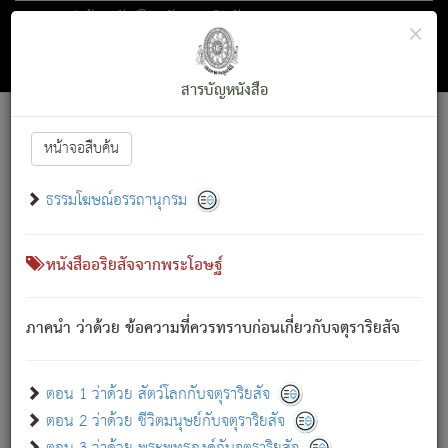
ตอน 1 ว่าด้วย สัตว์โลกกับจตุราริยสัจ
×
ถัดไป
ค้นหา
สารบัญ
สารบัญหนังสือ
[
Font :
15 ]
|
|
หน้าจอสืบค้น
ตรัสรู้แล้ว ทรงรำพึงถึงหมู่สัตว์
|
ธรรมโฆษณ์อรรถานุกรม
สัตว์โลกนี้ เกิดความเดือดร้อนแล้ว มีผัสสะบังหน้า
ย่อม
[1]
กล่าวซึ่งโรค (ความเสียดแทง) นั้นโดยความเป็นตัวเป็นตน
เขาสำคัญสิ่งใด โดยความเป็นประการใด แต่สิ่งนั้นย่อมเป็น
หนังสืออริยสัจจากพระโอษฐ์
(ตามที่เป็นจริง) โดยประการอื่นจากที่เขาสำคัญนั้น
สัตว์โลกติดข้องอยู่ในภพ ถูกภพบังหน้าแล้ว มีภพโดยความ
ภาคนำ ว่าด้วย ข้อความที่ควรทราบก่อนเกี่ยวกับจตุราริยสัจ
เป็นอย่างอื่น (จากที่มันเป็นอยู่จริง) จึงได้เพลิดเพลินยิ่งนักในภพ
นั้น
เขาเพลิดเพลินยิ่งนักในสิ่งใด สิ่งนั้นเป็นภัย (ที่เขาไม่รู้จัก)
:
ตอน 1 ว่าด้วย สัตว์โลกกับจตุราริยสัจ
เขากลัวต่อสิ่งใดสิ่งนั้นเป็นทุกข์
ตอน 2 ว่าด้วย ชีวิตมนุษย์กับจตุราริยสัจ
พรหมจรรย์นี้ อันบุคคลย่อมประพฤติ ก็เพื่อการละขาดซึ่ง