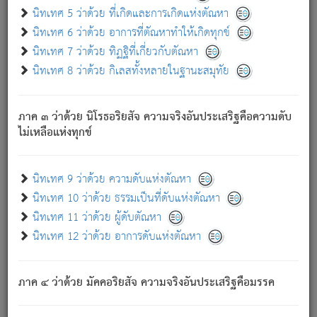
ด้วย.
นิทเทศ 5 ว่าด้วย ที่เกิดและการเกิดแห่งตัณหา
ความดับเพราะความสำรอกไม่เหลือ (แห่งภพทั้งหลาย)
นิทเทศ 6 ว่าด้วย อาการที่ตัณหาทำให้เกิดทุกข์
เพราะความสิ้นไปแห่งตัณหาโดยประการทั้งปวง นั้นคือ
นิทเทศ 7 ว่าด้วย ทิฏฐิที่เกี่ยวกับตัณหา
นิพพาน.
นิทเทศ 8 ว่าด้วย กิเลสทั้งหลายในฐานะสมุทัย
ภพใหม่ย่อมไม่มีแก่ภิกษุนั้น ผู้ดับเย็นสนิทแล้ว เพราะไม่มี
ความยึดมั่น
ภาค ๓ ว่าด้วย นิโรธอริยสัจ ความจริงอันประเสริฐคือความดับ
ภิกษุนั้น เป็นผู้ครอบงำมารได้แล้ว ชนะสงครามแล้ว ก้าวล่วง
ไม่เหลือแห่งทุกข์
ภพทั้งหลายทั้งปวงได้แล้ว เป็นผู้คงที่ (คือไม่เปลี่ยนแปลงอีกต่อ
ไป). ดังนี้แล
- อุ.ขุ.
๒๕/๑๒๑/๘๔
.
นิทเทศ 9 ว่าด้วย ความดับแห่งตัณหา
(ข้อความนี้ เป็นพระพุทธอุทานที่ทรงเปล่งออก ที่โคนต้นโพธิ์
นิทเทศ 10 ว่าด้วย ธรรมเป็นที่ดับแห่งตัณหา
เป็นที่ตรัสรู้ เมื่อตรัสรู้แล้วได้ 7 วัน)
นิทเทศ 11 ว่าด้วย ผู้ดับตัณหา
นิทเทศ 12 ว่าด้วย อาการดับแห่งตัณหา
เชื่อมโยงพระไตรปิฏก :
ภาค ๔ ว่าด้วย มัคคอริยสัจ ความจริงอันประเสริฐคือมรรค