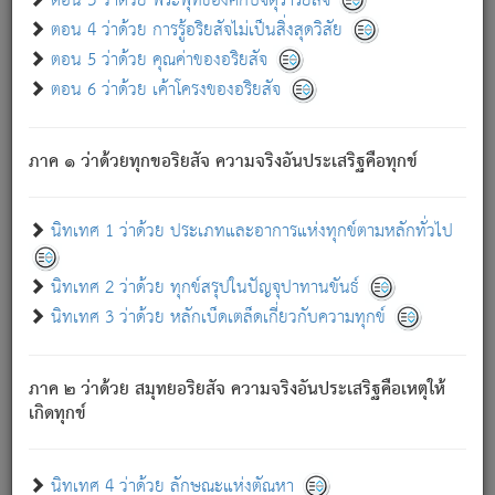
ตอน 3 ว่าด้วย พระพุทธองค์กับจตุราริยสัจ
ภพ.
ตอน 4 ว่าด้วย การรู้อริยสัจไม่เป็นสิ่งสุดวิสัย
สมณะหรือพราหมณ์เหล่าใด กล่าวความหลุดพ้นจากภพว่า
ตอน 5 ว่าด้วย คุณค่าของอริยสัจ
มีได้เพราะภพ เรากล่าวว่า สมณะหรือพราหมณ์ทั้งปวงนั้น
ตอน 6 ว่าด้วย เค้าโครงของอริยสัจ
มิใช่ผู้หลดพ้นจากภพ.
ถึงแม้สมณะหรือพราหมณ์เหล่าใด กล่าวความออกไปได้จาก
ภพ ว่ามีได้เพราะวิภพ
: เรากล่าวว่า สมณะหรือพราหมณ์ทั้ง
[2]
ภาค ๑ ว่าด้วยทุกขอริยสัจ ความจริงอันประเสริฐคือทุกข์
ปวงนั้น ก็ยังสลัดภพออกไปไม่ได้.
ก็ทุกข์นี้มีขึ้น เพราะอาศัยซึ่งอุปธิทั้งปวง.
นิทเทศ 1 ว่าด้วย ประเภทและอาการแห่งทุกข์ตามหลักทั่วไป
เพราะความสิ้นไปแห่งอุปาทานทั้งปวง ความเกิดขึ้นแห่ง
ทุกข์จึงไม่มี.
นิทเทศ 2 ว่าด้วย ทุกข์สรุปในปัญจุปาทานขันธ์
ท่านจงดูโลกนี้เถิด (จะเห็นว่า) สัตว์ทั้งหลายอันอวิชาหนา
นิทเทศ 3 ว่าด้วย หลักเบ็ดเตล็ดเกี่ยวกับความทุกข์
แน่นบังหนาแล้ว; และว่า สัตว์ผู้ยินดีในภพอันเป็นแล้วนั้น ย่อม
ไม่เป็นผู้หลุดพ้นไปจากภพได้. ก็ภพทั้งหลายเหล่าหนึ่งเหล่าใด
อันเป็นไปในที่หรือเวลาทั้งปวง
เพื่อความมีแห่งประโยชน์โดย
[3]
ภาค ๒ ว่าด้วย สมุทยอริยสัจ ความจริงอันประเสริฐคือเหตุให้
ประการทั้งปวง; ภพทั้งหลายทั้งหมดนั้น ไม่เที่ยง เป็นทุกข์ มี
เกิดทุกข์
ความแปรปรวนเป็นธรรมดา.
เมื่อบุคคลเห็นอยู่ซึ่งข้อนั้น ด้วยปัญญาอันชอบตามที่เป็นจริง
อย่างนี้อยู่; เขาย่อมละภวตัณหาได้ และไม่เพลิดเพลินวิภวตัณหา
นิทเทศ 4 ว่าด้วย ลักษณะแห่งตัณหา