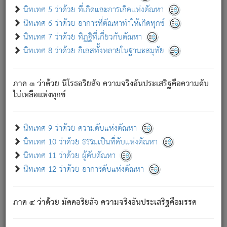
ด้วย.
นิทเทศ 5 ว่าด้วย ที่เกิดและการเกิดแห่งตัณหา
ความดับเพราะความสำรอกไม่เหลือ (แห่งภพทั้งหลาย)
นิทเทศ 6 ว่าด้วย อาการที่ตัณหาทำให้เกิดทุกข์
เพราะความสิ้นไปแห่งตัณหาโดยประการทั้งปวง นั้นคือ
นิทเทศ 7 ว่าด้วย ทิฏฐิที่เกี่ยวกับตัณหา
นิพพาน.
นิทเทศ 8 ว่าด้วย กิเลสทั้งหลายในฐานะสมุทัย
ภพใหม่ย่อมไม่มีแก่ภิกษุนั้น ผู้ดับเย็นสนิทแล้ว เพราะไม่มี
ความยึดมั่น
ภาค ๓ ว่าด้วย นิโรธอริยสัจ ความจริงอันประเสริฐคือความดับ
ภิกษุนั้น เป็นผู้ครอบงำมารได้แล้ว ชนะสงครามแล้ว ก้าวล่วง
ไม่เหลือแห่งทุกข์
ภพทั้งหลายทั้งปวงได้แล้ว เป็นผู้คงที่ (คือไม่เปลี่ยนแปลงอีกต่อ
ไป). ดังนี้แล
- อุ.ขุ.
๒๕/๑๒๑/๘๔
.
นิทเทศ 9 ว่าด้วย ความดับแห่งตัณหา
(ข้อความนี้ เป็นพระพุทธอุทานที่ทรงเปล่งออก ที่โคนต้นโพธิ์
นิทเทศ 10 ว่าด้วย ธรรมเป็นที่ดับแห่งตัณหา
เป็นที่ตรัสรู้ เมื่อตรัสรู้แล้วได้ 7 วัน)
นิทเทศ 11 ว่าด้วย ผู้ดับตัณหา
นิทเทศ 12 ว่าด้วย อาการดับแห่งตัณหา
เชื่อมโยงพระไตรปิฏก :
ภาค ๔ ว่าด้วย มัคคอริยสัจ ความจริงอันประเสริฐคือมรรค