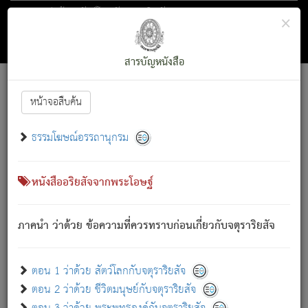
ตอน 1 ว่าด้วย สัตว์โลกกับจตุราริยสัจ
×
ถัดไป
ค้นหา
สารบัญ
สารบัญหนังสือ
[
Font :
15 ]
|
|
หน้าจอสืบค้น
ตรัสรู้แล้ว ทรงรำพึงถึงหมู่สัตว์
|
ธรรมโฆษณ์อรรถานุกรม
สัตว์โลกนี้ เกิดความเดือดร้อนแล้ว มีผัสสะบังหน้า
ย่อม
[1]
กล่าวซึ่งโรค (ความเสียดแทง) นั้นโดยความเป็นตัวเป็นตน
เขาสำคัญสิ่งใด โดยความเป็นประการใด แต่สิ่งนั้นย่อมเป็น
หนังสืออริยสัจจากพระโอษฐ์
(ตามที่เป็นจริง) โดยประการอื่นจากที่เขาสำคัญนั้น
สัตว์โลกติดข้องอยู่ในภพ ถูกภพบังหน้าแล้ว มีภพโดยความ
ภาคนำ ว่าด้วย ข้อความที่ควรทราบก่อนเกี่ยวกับจตุราริยสัจ
เป็นอย่างอื่น (จากที่มันเป็นอยู่จริง) จึงได้เพลิดเพลินยิ่งนักในภพ
นั้น
เขาเพลิดเพลินยิ่งนักในสิ่งใด สิ่งนั้นเป็นภัย (ที่เขาไม่รู้จัก)
:
ตอน 1 ว่าด้วย สัตว์โลกกับจตุราริยสัจ
เขากลัวต่อสิ่งใดสิ่งนั้นเป็นทุกข์
ตอน 2 ว่าด้วย ชีวิตมนุษย์กับจตุราริยสัจ
พรหมจรรย์นี้ อันบุคคลย่อมประพฤติ ก็เพื่อการละขาดซึ่ง