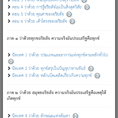
ตอน 3 ว่าด้วย พระพุทธองค์กับจตุราริยสัจ
ภพ.
ตอน 4 ว่าด้วย การรู้อริยสัจไม่เป็นสิ่งสุดวิสัย
สมณะหรือพราหมณ์เหล่าใด กล่าวความหลุดพ้นจากภพว่า
ตอน 5 ว่าด้วย คุณค่าของอริยสัจ
มีได้เพราะภพ เรากล่าวว่า สมณะหรือพราหมณ์ทั้งปวงนั้น
ตอน 6 ว่าด้วย เค้าโครงของอริยสัจ
มิใช่ผู้หลดพ้นจากภพ.
ถึงแม้สมณะหรือพราหมณ์เหล่าใด กล่าวความออกไปได้จาก
ภพ ว่ามีได้เพราะวิภพ
: เรากล่าวว่า สมณะหรือพราหมณ์ทั้ง
[2]
ภาค ๑ ว่าด้วยทุกขอริยสัจ ความจริงอันประเสริฐคือทุกข์
ปวงนั้น ก็ยังสลัดภพออกไปไม่ได้.
ก็ทุกข์นี้มีขึ้น เพราะอาศัยซึ่งอุปธิทั้งปวง.
นิทเทศ 1 ว่าด้วย ประเภทและอาการแห่งทุกข์ตามหลักทั่วไป
เพราะความสิ้นไปแห่งอุปาทานทั้งปวง ความเกิดขึ้นแห่ง
ทุกข์จึงไม่มี.
นิทเทศ 2 ว่าด้วย ทุกข์สรุปในปัญจุปาทานขันธ์
ท่านจงดูโลกนี้เถิด (จะเห็นว่า) สัตว์ทั้งหลายอันอวิชาหนา
นิทเทศ 3 ว่าด้วย หลักเบ็ดเตล็ดเกี่ยวกับความทุกข์
แน่นบังหนาแล้ว; และว่า สัตว์ผู้ยินดีในภพอันเป็นแล้วนั้น ย่อม
ไม่เป็นผู้หลุดพ้นไปจากภพได้. ก็ภพทั้งหลายเหล่าหนึ่งเหล่าใด
อันเป็นไปในที่หรือเวลาทั้งปวง
เพื่อความมีแห่งประโยชน์โดย
[3]
ภาค ๒ ว่าด้วย สมุทยอริยสัจ ความจริงอันประเสริฐคือเหตุให้
ประการทั้งปวง; ภพทั้งหลายทั้งหมดนั้น ไม่เที่ยง เป็นทุกข์ มี
เกิดทุกข์
ความแปรปรวนเป็นธรรมดา.
เมื่อบุคคลเห็นอยู่ซึ่งข้อนั้น ด้วยปัญญาอันชอบตามที่เป็นจริง
อย่างนี้อยู่; เขาย่อมละภวตัณหาได้ และไม่เพลิดเพลินวิภวตัณหา
นิทเทศ 4 ว่าด้วย ลักษณะแห่งตัณหา