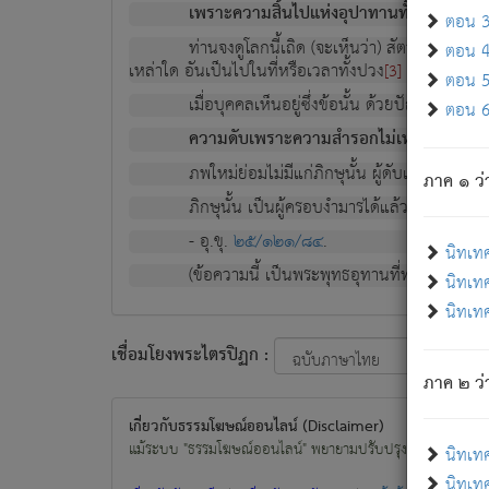
เพราะความสิ้นไปแห่งอุปาทานทั้งปวง ความเกิ
ตอน 3 
ท่านจงดูโลกนี้เถิด (จะเห็นว่า) สัตว์ทั้งหลาย
ตอน 4 
เหล่าใด อันเป็นไปในที่หรือเวลาทั้งปวง
เพื่อความมีแ
[3]
ตอน 5 
เมื่อบุคคลเห็นอยู่ซึ่งข้อนั้น ด้วยปัญญาอันช
ตอน 6 
ความดับเพราะความสำรอกไม่เหลือ (แห่งภพท
ภพใหม่ย่อมไม่มีแก่ภิกษุนั้น ผู้ดับเย็นสนิทแล้
ภาค ๑ ว่
ภิกษุนั้น เป็นผู้ครอบงำมารได้แล้ว ชนะสงครามแ
- อุ.ขุ.
๒๕/๑๒๑/๘๔
.
นิทเท
(ข้อความนี้ เป็นพระพุทธอุทานที่ทรงเปล่งออก ที่โ
นิทเทศ
นิทเทศ
เชื่อมโยงพระไตรปิฏก :
ภาค ๒ ว่า
เกี่ยวกับธรรมโฆษณ์ออนไลน์ (Disclaimer)
แม้ระบบ "ธรรมโฆษณ์ออนไลน์" พยายามปรับปรุงข้อมูลให้ถูกต้องมา
นิทเท
นิทเทศ