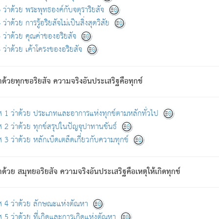
ดขึ้นแห่งทุกข์จึงไม่มี.
ว่าด้วย พระพุทธองค์กับจตุราริยสัจ
อันอวิชาหนาแน่นบังหนาแล้ว; และว่า สัตว์ผู้ยินดีในภพอันเป็นแล้วนั้น ย่อมไ
ว่าด้วย การรู้อริยสัจไม่เป็นสิ่งสุดวิสัย
ห่งประโยชน์โดยประการทั้งปวง; ภพทั้งหลายทั้งหมดนั้น ไม่เที่ยง เป็นทุ
ว่าด้วย คุณค่าของอริยสัจ
อบตามที่เป็นจริงอย่างนี้อยู่; เขาย่อมละภวตัณหาได้ และไม่เพลิดเพลินวิภวตั
ว่าด้วย เค้าโครงของอริยสัจ
ั้งหลาย) เพราะความสิ้นไปแห่งตัณหาโดยประการทั้งปวง นั้นคือนิพพา
ว เพราะไม่มีความยึดมั่น
าด้วยทุกขอริยสัจ ความจริงอันประเสริฐคือทุกข์
ล้ว ก้าวล่วงภพทั้งหลายทั้งปวงได้แล้ว เป็นผู้คงที่ (คือไม่เปลี่ยนแปลงอีกต่
ศ 1 ว่าด้วย ประเภทและอาการแห่งทุกข์ตามหลักทั่วไป
คนต้นโพธิ์เป็นที่ตรัสรู้ เมื่อตรัสรู้แล้วได้ 7 วัน)
 2 ว่าด้วย ทุกข์สรุปในปัญจุปาทานขันธ์
 3 ว่าด้วย หลักเบ็ดเตล็ดเกี่ยวกับความทุกข์
ด้วย สมุทยอริยสัจ ความจริงอันประเสริฐคือเหตุให้เกิดทุกข์
กที่สุด ผู้ศึกษาก็พึงตรวจสอบกับตัวเล่มหนังสือต้นฉบับ ที่มีการพิมพ์ครั้งล่าสุด ก่อ
ศ 4 ว่าด้วย ลักษณะแห่งตัณหา
 5 ว่าด้วย ที่เกิดและการเกิดแห่งตัณหา