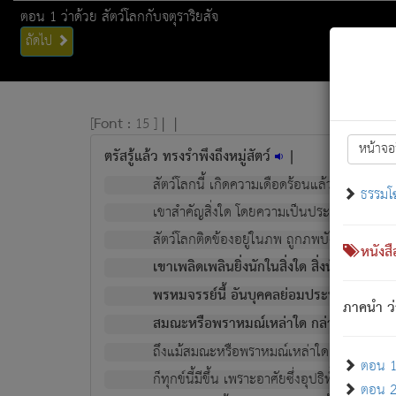
ตอน 1 ว่าด้วย สัตว์โลกกับจตุราริยสัจ
ถัดไป
[
Font :
15 ]
|
|
หน้าจอ
ตรัสรู้แล้ว ทรงรำพึงถึงหมู่สัตว์
|
สัตว์โลกนี้ เกิดความเดือดร้อนแล้ว มีผัสสะบั
ธรรมโ
เขาสำคัญสิ่งใด โดยความเป็นประการใด แต่สิ่งน
สัตว์โลกติดข้องอยู่ในภพ ถูกภพบังหน้าแล้ว มีภ
หนังส
เขาเพลิดเพลินยิ่งนักในสิ่งใด สิ่งนั้นเป็นภัย (ที
พรหมจรรย์นี้ อันบุคคลย่อมประพฤติ ก็เพื่อ
ภาคนำ ว่
สมณะหรือพราหมณ์เหล่าใด กล่าวความหลุดพ
ถึงแม้สมณะหรือพราหมณ์เหล่าใด กล่าวความอ
ตอน 1 
ก็ทุกข์นี้มีขึ้น เพราะอาศัยซึ่งอุปธิทั้งปวง.
ตอน 2 