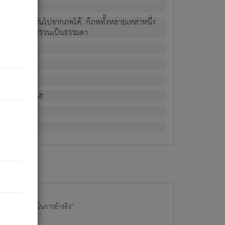
ม่เป็นผู้หลุดพ้นไปจากภพได้. ก็ภพทั้งหลายเหล่าหนึ่ง
กข์ มีความแปรปรวนเป็นธรรมดา.
ณหาด้วย.
น.
อไป). ดังนี้แล
นนำข้อมูลไปใช้ในการอ้างอิง"