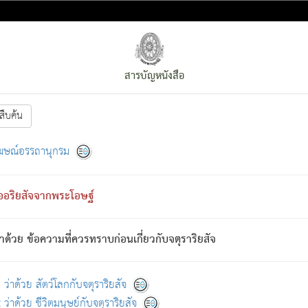
สารบัญหนังสือ
สืบค้น
งหน้า
ย่อมกล่าวซึ่งโรค (ความเสียดแทง) นั้นโดยความเป็นตัวเป็นตน
[1]
ฆษณ์อรรถานุกรม
ั้นย่อมเป็น (ตามที่เป็นจริง) โดยประการอื่นจากที่เขาสำคัญนั้น
พโดยความเป็นอย่างอื่น (จากที่มันเป็นอยู่จริง) จึงได้เพลิดเพลินยิ่งนักในภ
ืออริยสัจจากพระโอษฐ์
่เขาไม่รู้จัก)
: เขากลัวต่อสิ่งใดสิ่งนั้นเป็นทุกข์
การละขาดซึ่งภพ.
าด้วย ข้อความที่ควรทราบก่อนเกี่ยวกับจตุราริยสัจ
้นจากภพว่ามีได้เพราะภพ เรากล่าวว่า สมณะหรือพราหมณ์ทั้งปวงนั้น 
อกไปได้จากภพ ว่ามีได้เพราะวิภพ
: เรากล่าวว่า สมณะหรือพราหมณ์ทั้งป
[2]
ว่าด้วย สัตว์โลกกับจตุราริยสัจ
ว่าด้วย ชีวิตมนุษย์กับจตุราริยสัจ