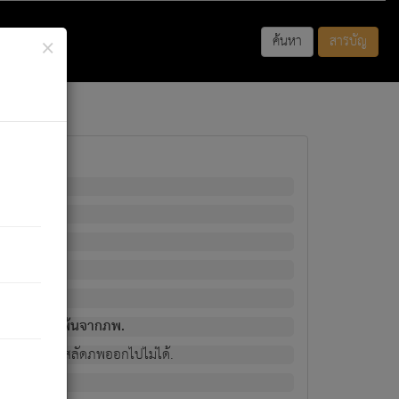
×
ค้นหา
สารบัญ
พนั้น
มิใช่ผู้หลดพ้นจากภพ.
วงนั้น ก็ยังสลัดภพออกไปไม่ได้.